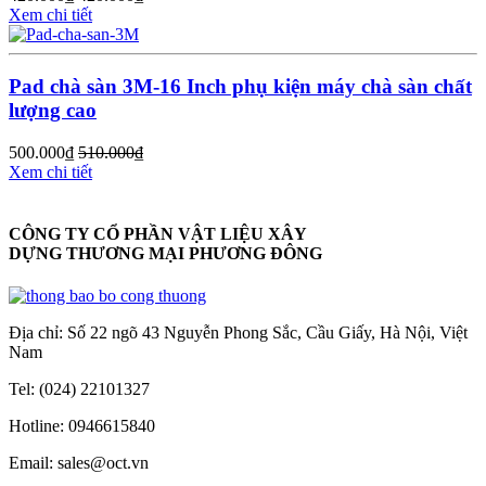
Xem chi tiết
Pad chà sàn 3M-16 Inch phụ kiện máy chà sàn chất
lượng cao
500.000
₫
510.000
₫
Xem chi tiết
CÔNG TY CỔ PHẦN VẬT LIỆU XÂY
DỰNG THƯƠNG MẠI PHƯƠNG ĐÔNG
Địa chỉ: Số 22 ngõ 43 Nguyễn Phong Sắc, Cầu Giấy, Hà Nội, Việt
Nam
Tel: (024) 22101327
Hotline: 0946615840
Email: sales@oct.vn