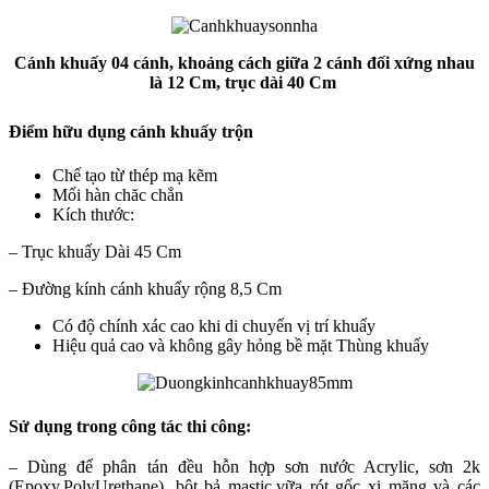
Cánh khuấy 04 cánh, khoảng cách giữa 2 cánh đối xứng nhau
là 12 Cm, trục dài 40 Cm
Điểm hữu dụng cánh khuấy trộn
Chế tạo từ thép mạ kẽm
Mối hàn chăc chắn
Kích thước:
– Trục khuấy Dài 45 Cm
– Đường kính cánh khuấy rộng 8,5 Cm
Có độ chính xác cao khi di chuyển vị trí khuấy
Hiệu quả cao và không gây hỏng bề mặt Thùng khuấy
Sử dụng trong công tác thi công:
– Dùng để phân tán đều hỗn hợp sơn nước Acrylic, sơn 2k
(Epoxy,PolyUrethane), bột bả mastic,vữa rót gốc xi măng và các