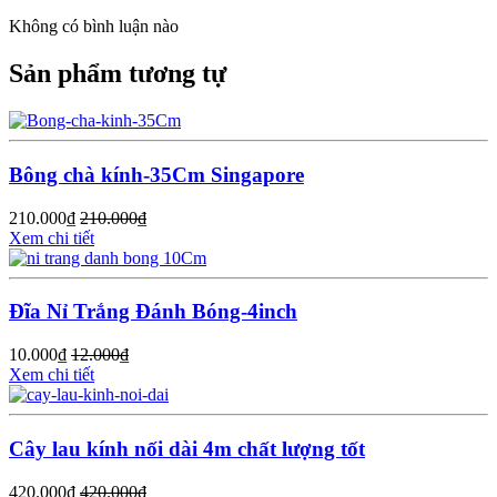
Không có bình luận nào
Sản phẩm tương tự
Bông chà kính-35Cm Singapore
210.000
₫
210.000
₫
Xem chi tiết
Đĩa Nỉ Trắng Đánh Bóng-4inch
10.000
₫
12.000
₫
Xem chi tiết
Cây lau kính nối dài 4m chất lượng tốt
420.000
₫
420.000
₫