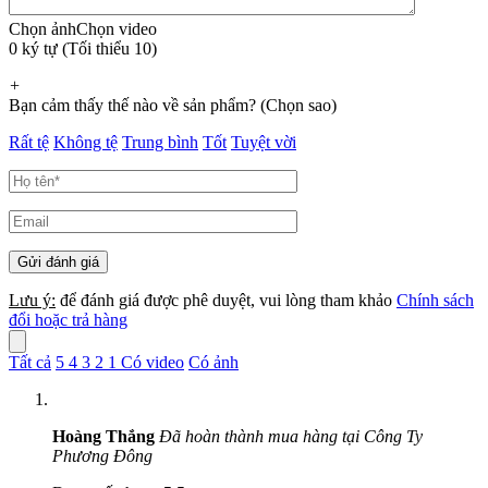
Chọn ảnh
Chọn video
0 ký tự (Tối thiểu 10)
+
Bạn cảm thấy thế nào về sản phẩm? (Chọn sao)
Rất tệ
Không tệ
Trung bình
Tốt
Tuyệt vời
Lưu ý:
để đánh giá được phê duyệt, vui lòng tham khảo
Chính sách
đổi hoặc trả hàng
Tất cả
5
4
3
2
1
Có video
Có ảnh
Hoàng Thắng
Đã hoàn thành mua hàng tại Công Ty
Phương Đông