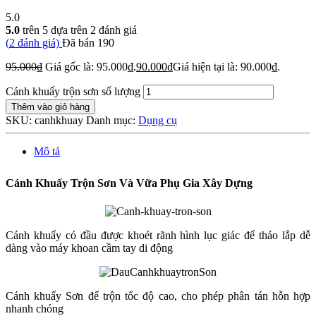
5.0
5.0
trên 5 dựa trên
2
đánh giá
(
2
đánh giá)
Đã bán
190
95.000
₫
Giá gốc là: 95.000₫.
90.000
₫
Giá hiện tại là: 90.000₫.
Cánh khuấy trộn sơn số lượng
Thêm vào giỏ hàng
SKU:
canhkhuay
Danh mục:
Dụng cụ
Mô tả
Cánh Khuấy Trộn Sơn Và Vữa Phụ Gia Xây Dựng
Cánh khuấy có đầu được khoét rãnh hình lục giác để tháo lắp dễ
dàng vào máy khoan cầm tay di động
Cánh khuấy Sơn để trộn tốc độ cao, cho phép phân tán hỗn hợp
nhanh chóng