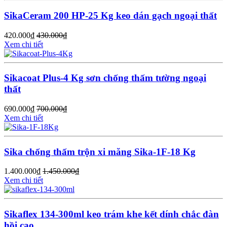
SikaCeram 200 HP-25 Kg keo dán gạch ngoại thất
420.000
₫
430.000
₫
Xem chi tiết
Sikacoat Plus-4 Kg sơn chống thấm tường ngoại
thất
690.000
₫
700.000
₫
Xem chi tiết
Sika chống thấm trộn xi măng Sika-1F-18 Kg
1.400.000
₫
1.450.000
₫
Xem chi tiết
Sikaflex 134-300ml keo trám khe kết dính chắc đàn
hồi cao