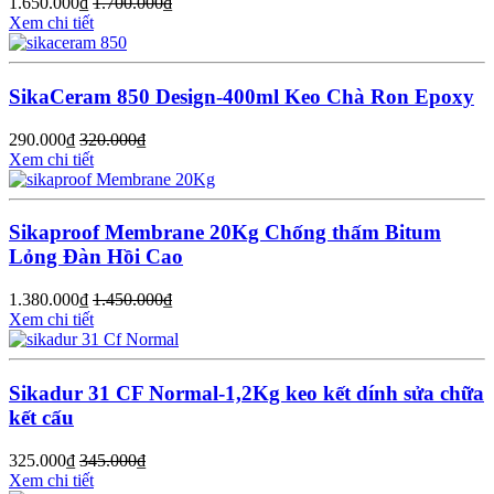
1.650.000
₫
1.700.000
₫
Xem chi tiết
SikaCeram 850 Design-400ml Keo Chà Ron Epoxy
290.000
₫
320.000
₫
Xem chi tiết
Sikaproof Membrane 20Kg Chống thấm Bitum
Lỏng Đàn Hồi Cao
1.380.000
₫
1.450.000
₫
Xem chi tiết
Sikadur 31 CF Normal-1,2Kg keo kết dính sửa chữa
kết cấu
325.000
₫
345.000
₫
Xem chi tiết