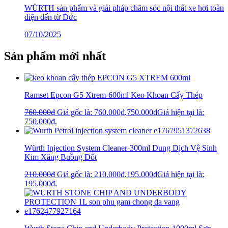
WÜRTH sản phẩm và giải pháp chăm sóc nội thất xe hơi toàn
diện đến từ Đức
07/10/2025
Sản phẩm mới nhất
Ramset Epcon G5 Xtrem-600ml Keo Khoan Cấy Thép
760.000
₫
Giá gốc là: 760.000₫.
750.000
₫
Giá hiện tại là:
750.000₫.
Würth Injection System Cleaner-300ml Dung Dịch Vệ Sinh
Kim Xăng Buồng Đốt
210.000
₫
Giá gốc là: 210.000₫.
195.000
₫
Giá hiện tại là:
195.000₫.