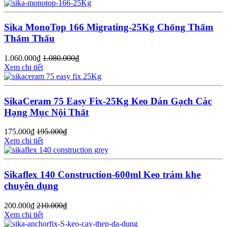
Sika MonoTop 166 Migrating-25Kg Chống Thấm
Thẩm Thấu
1.060.000
₫
1.080.000
₫
Xem chi tiết
SikaCeram 75 Easy Fix-25Kg Keo Dán Gạch Các
Hạng Mục Nội Thất
175.000
₫
195.000
₫
Xem chi tiết
Sikaflex 140 Construction-600ml Keo trám khe
chuyên dụng
200.000
₫
210.000
₫
Xem chi tiết