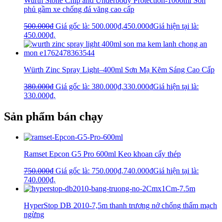
Wurth Stone Chip and Underbody Protection-1000ml Sơn
phủ gầm xe chống đá văng cao cấp
500.000
₫
Giá gốc là: 500.000₫.
450.000
₫
Giá hiện tại là:
450.000₫.
Würth Zinc Spray Light–400ml Sơn Mạ Kẽm Sáng Cao Cấp
380.000
₫
Giá gốc là: 380.000₫.
330.000
₫
Giá hiện tại là:
330.000₫.
Sản phẩm bán chạy
Ramset Epcon G5 Pro 600ml Keo khoan cấy thép
750.000
₫
Giá gốc là: 750.000₫.
740.000
₫
Giá hiện tại là:
740.000₫.
HyperStop DB 2010-7,5m thanh trương nở chống thấm mạch
ngừng