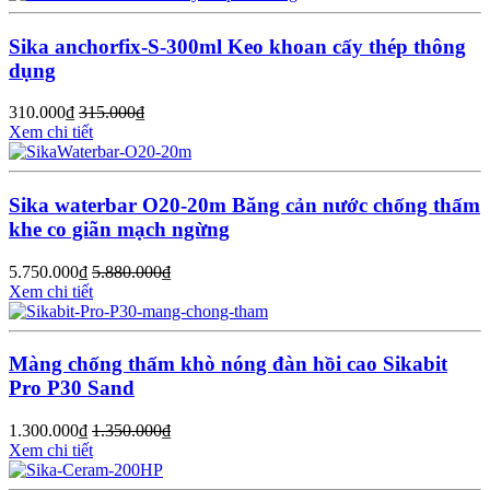
Sika anchorfix-S-300ml Keo khoan cấy thép thông
dụng
310.000
₫
315.000
₫
Xem chi tiết
Sika waterbar O20-20m Băng cản nước chống thấm
khe co giãn mạch ngừng
5.750.000
₫
5.880.000
₫
Xem chi tiết
Màng chống thấm khò nóng đàn hồi cao Sikabit
Pro P30 Sand
1.300.000
₫
1.350.000
₫
Xem chi tiết