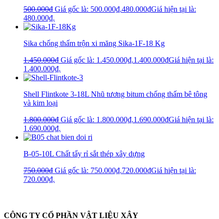
500.000
₫
Giá gốc là: 500.000₫.
480.000
₫
Giá hiện tại là:
480.000₫.
Sika chống thấm trộn xi măng Sika-1F-18 Kg
1.450.000
₫
Giá gốc là: 1.450.000₫.
1.400.000
₫
Giá hiện tại là:
1.400.000₫.
Shell Flintkote 3-18L Nhũ tương bitum chống thấm bê tông
và kim loại
1.800.000
₫
Giá gốc là: 1.800.000₫.
1.690.000
₫
Giá hiện tại là:
1.690.000₫.
B-05-10L Chất tẩy rỉ sắt thép xây dựng
750.000
₫
Giá gốc là: 750.000₫.
720.000
₫
Giá hiện tại là:
720.000₫.
CÔNG TY CỔ PHẦN VẬT LIỆU XÂY