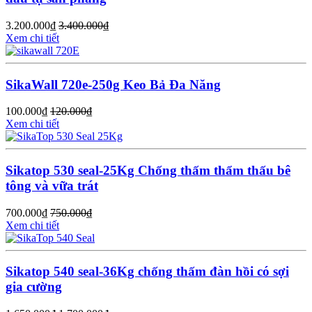
3.200.000
₫
3.400.000
₫
Xem chi tiết
SikaWall 720e-250g Keo Bả Đa Năng
100.000
₫
120.000
₫
Xem chi tiết
Sikatop 530 seal-25Kg Chống thấm thẩm thấu bê
tông và vữa trát
700.000
₫
750.000
₫
Xem chi tiết
Sikatop 540 seal-36Kg chống thấm đàn hồi có sợi
gia cường