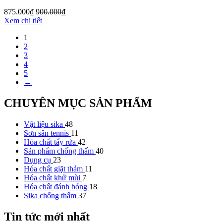
875.000
₫
900.000
₫
Xem chi tiết
1
2
3
4
5
→
CHUYÊN MỤC SẢN PHẨM
Vật liệu sika
48
Sơn sân tennis
11
Hóa chất tẩy rửa
42
Sản phẩm chống thấm
40
Dụng cụ
23
Hóa chất giặt thảm
11
Hóa chất khử mùi
7
Hóa chất đánh bóng
18
Sika chống thấm
37
Tin tức mới nhất