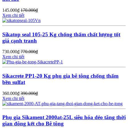
145.000
₫
170.000
₫
Xem chi tiết
Sikatop seal 105-25 Kg chống thấm chất lượng tốt
giá cạnh tranh
730.000
₫
770.000
₫
Xem chi tiết
Sikacrete PP1-20 Kg phụ gia bê tông chống thấm
bền sulfat
360.000
₫
390.000
₫
Xem chi tiết
Phụ gia Sikament 2000at-25L siêu hóa dẻo tăng thời
gian đông kết cho Bê tông