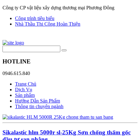
Công ty CP vật liệu xây dựng thương mại Phương Đông
Công trình tiêu biểu
Nhà Thầu Thi Công Hoàn Thiện
HOTLINE
0946.615.840
Trang Chủ
Dịch Vụ
Sản phẩm
Hướng Dẫn Sản Phẩm
Thông tin chuyên ngành
Sikalastic hlm 5000r sl-25Kg Sơn chống thấm gốc
dầu tự san phẳng