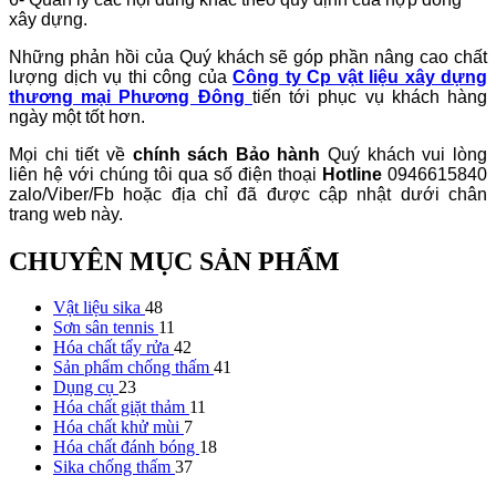
xây dựng.
Những phản hồi của Quý khách sẽ góp phần nâng cao chất
lượng dịch vụ thi công của
Công ty Cp vật liệu xây dựng
thương mại Phương Đông
tiến tới phục vụ khách hàng
ngày một tốt hơn.
Mọi chi tiết về
chính sách Bảo hành
Quý khách vui lòng
liên hệ với chúng tôi qua số điện thoại
Hotline
0946615840
zalo/Viber/Fb hoặc địa chỉ đã được cập nhật dưới chân
trang web này.
CHUYÊN MỤC SẢN PHẨM
Vật liệu sika
48
Sơn sân tennis
11
Hóa chất tẩy rửa
42
Sản phẩm chống thấm
41
Dụng cụ
23
Hóa chất giặt thảm
11
Hóa chất khử mùi
7
Hóa chất đánh bóng
18
Sika chống thấm
37