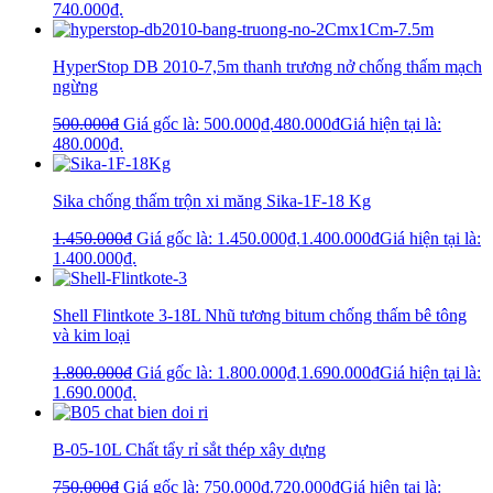
740.000₫.
HyperStop DB 2010-7,5m thanh trương nở chống thấm mạch
ngừng
500.000
₫
Giá gốc là: 500.000₫.
480.000
₫
Giá hiện tại là:
480.000₫.
Sika chống thấm trộn xi măng Sika-1F-18 Kg
1.450.000
₫
Giá gốc là: 1.450.000₫.
1.400.000
₫
Giá hiện tại là:
1.400.000₫.
Shell Flintkote 3-18L Nhũ tương bitum chống thấm bê tông
và kim loại
1.800.000
₫
Giá gốc là: 1.800.000₫.
1.690.000
₫
Giá hiện tại là:
1.690.000₫.
B-05-10L Chất tẩy rỉ sắt thép xây dựng
750.000
₫
Giá gốc là: 750.000₫.
720.000
₫
Giá hiện tại là: