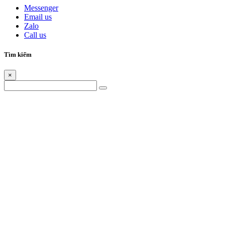
Messenger
Email us
Zalo
Call us
Tìm kiếm
×