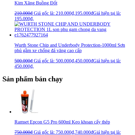
Kim Xăng Buồng Đốt
210.000
₫
Giá gốc là: 210.000₫.
195.000
₫
Giá hiện tại là:
195.000₫.
Wurth Stone Chip and Underbody Protection-1000ml Sơn
phủ gầm xe chống đá văng cao cấp
500.000
₫
Giá gốc là: 500.000₫.
450.000
₫
Giá hiện tại là:
450.000₫.
Sản phẩm bán chạy
Ramset Epcon G5 Pro 600ml Keo khoan cấy thép
750.000
₫
Giá gốc là: 750.000₫.
740.000
₫
Giá hiện tại là: