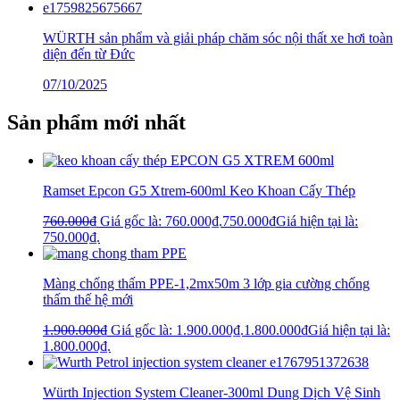
WÜRTH sản phẩm và giải pháp chăm sóc nội thất xe hơi toàn
diện đến từ Đức
07/10/2025
Sản phẩm mới nhất
Ramset Epcon G5 Xtrem-600ml Keo Khoan Cấy Thép
760.000
₫
Giá gốc là: 760.000₫.
750.000
₫
Giá hiện tại là:
750.000₫.
Màng chống thấm PPE-1,2mx50m 3 lớp gia cường chống
thấm thế hệ mới
1.900.000
₫
Giá gốc là: 1.900.000₫.
1.800.000
₫
Giá hiện tại là:
1.800.000₫.
Würth Injection System Cleaner-300ml Dung Dịch Vệ Sinh