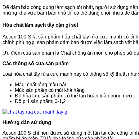
Để đảm bảo công dụng làm sạch tốt nhất, người sử dụng nên đ
những khu vực bám bẩn nhỏ thì có thể dùng chổi nhựa để đá
Hóa chất làm sạch tẩy cặn gỉ sét
Action 100 S là sản phẩm hóa chất tẩy rửa cực mạnh có tính 
chỉnh phù hợp, sản phẩm đảm bảo được việc làm sạch vết bẩn 
Ưu điểm của sản phẩm là Chất chống ăn mòn cho phép sử dụng 
Các thông số của sản phẩm
Loại
hóa chất tẩy rửa cực mạnh này có thông số kỹ thuật như 
Màu: chất lỏng màu nâu
Mùi: sản phẩm có mùi khá hăng
Độ hòa tan: sản phẩm có thể tan hoàn toàn trong nước
Độ pH sản phẩm: 0-1,2
Hướng dẫn sử dụng
Action 100 S chỉ nên được sử dụng một lần tại các công trìn
phẩm bị ăn mòn. Tỷ lệ pha loãng của sản phẩm là: