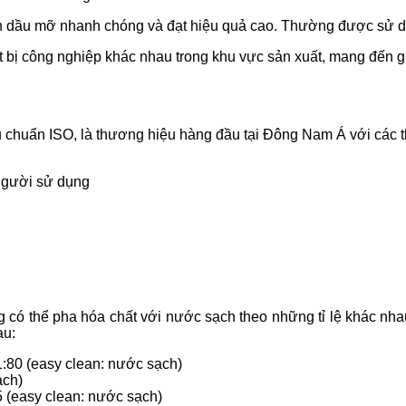
h dầu mỡ nhanh chóng và đạt hiệu quả cao. Thường được sử d
 bị công nghiệp khác nhau trong khu vực sản xuất, mang đến gi
u chuẩn ISO, là thương hiệu hàng đầu tại Đông Nam Á với các t
người sử dụng
g có thể pha hóa chất với nước sạch theo những tỉ lệ khác n
au:
 1:80 (easy clean: nước sạch)
ạch)
5 (eas
y clean: nước sạch)