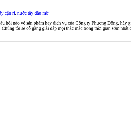
ẩy cặn rỉ
,
nước tẩy dầu mỡ
âu hỏi nào về sản phẩm hay dịch vụ của Công ty Phương Đông, hãy gửi 
 Chúng tôi sẽ cố gắng giải đáp mọi thắc mắc trong thời gian sớm nhất