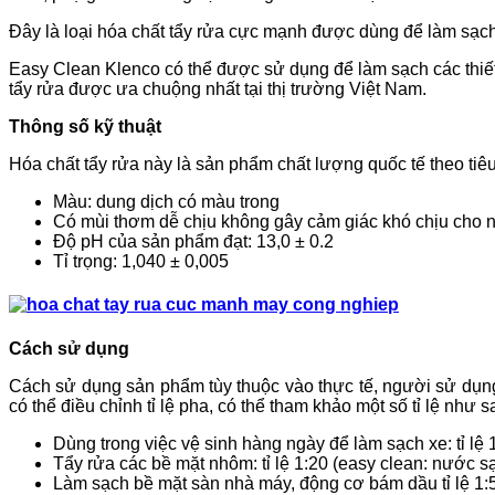
Đây là loại
hóa chất tẩy rửa cực mạnh được dùng để làm sạc
Easy
Clean
Klenco có thể được sử dụng để làm sạch các thiết
tẩy rửa được ưa chuộng nhất tại thị trường Việt Nam.
Thông số kỹ thuật
Hóa chất tẩy rửa này là sản phẩm chất lượng quốc tế theo tiê
Màu: dung dịch có màu trong
Có mùi thơm dễ chịu không gây cảm giác khó chịu cho 
Độ pH của sản phẩm đạt: 13,0 ± 0.2
Tỉ trọng: 1,040 ± 0,005
Cách sử dụng
Cách sử dụng sản phẩm tùy thuộc vào thực tế, người sử dụn
có thể điều chỉnh tỉ lệ pha, có thể tham khảo một số tỉ lệ như s
Dùng trong việc vệ sinh hàng ngày để làm sạch xe: tỉ lệ
Tẩy rửa các bề mặt nhôm: tỉ lệ 1:20 (easy clean: nước s
Làm sạch bề mặt sàn nhà máy, động cơ bám dầu tỉ lệ 1: