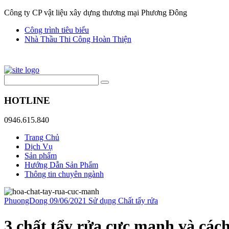
Công ty CP vật liệu xây dựng thương mại Phương Đông
Công trình tiêu biểu
Nhà Thầu Thi Công Hoàn Thiện
HOTLINE
0946.615.840
Trang Chủ
Dịch Vụ
Sản phẩm
Hướng Dẫn Sản Phẩm
Thông tin chuyên ngành
PhuongDong
09/06/2021
Sử dụng Chất tẩy rửa
3 chất tẩy rửa cực mạnh và các