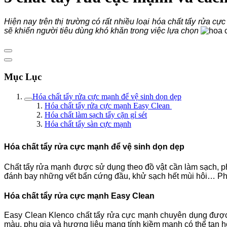
Hiện nay trên thị trường có rất nhiều loại hóa chất tẩy rửa
sẽ khiến người tiêu dùng khó khăn trong việc lựa chọn
Mục Lục
Hóa chất tẩy rửa cực mạnh để vệ sinh dọn dẹp
Hóa chất tẩy rửa cực mạnh Easy Clean
Hóa chất làm sạch tẩy cặn gỉ sét
Hóa chất tẩy sàn cực mạnh
Hóa chất tẩy rửa cực mạnh để vệ sinh dọn dẹp
Chất tẩy rửa mạnh được sử dụng theo đồ vật cần làm sạch, ph
đánh bay những vết bẩn cứng đầu, khử sạch hết mùi hôi… Phù
Hóa chất tẩy rửa cực mạnh Easy Clean
Easy
Clean
Klenco
chất tẩy rửa cực mạnh chuyên dụng được 
màu, phụ gia và hương liệu mang tính kiềm mạnh có thể tan h