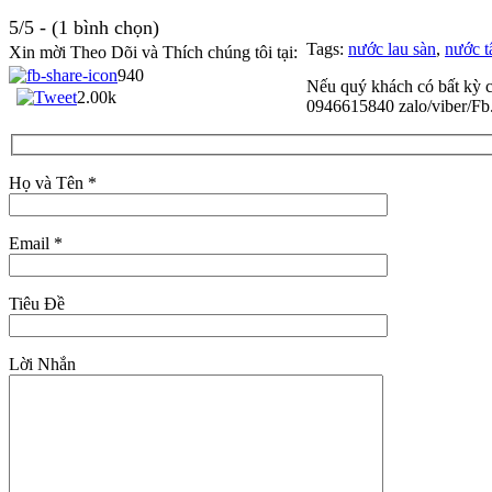
5/5 - (1 bình chọn)
Tags:
nước lau sàn
,
nước t
Xin mời Theo Dõi và Thích chúng tôi tại:
940
Nếu quý khách có bất kỳ c
2.00k
0946615840 zalo/viber/Fb.
Họ và Tên *
Email *
Tiêu Đề
Lời Nhắn