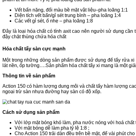
Vết bẩn nặng, đổi màu bề mặt vật liệu–pha loãng 1:1
Diện tích vết bẩn/gỉ sét trung bình – pha loãng 1:4
Các vết gỉ sét, ố nhẹ – pha loãng 1:8
Đây là loại hóa chất có tính axit cao nên người sử dụng cần 
đậy chặt thùng chứa hóa chất
Hóa chất tẩy sàn cực mạnh
Một trong những dòng sản phẩm được sử dụng để tẩy rửa xi m
lát nền, ốp tường….Sản phẩm hóa chất tẩy xi mang là một giải 
Thông tin về sản phẩm
Action 150 có hàm lượng dung môi và chất tẩy hàm lượng cao d
ngoại trừ sàn nhựa đường hay sàn có độ xốp.
Cách sử dụng sản phẩm
Với lớp mặt bóng khó làm, pha nước nóng với hoá chất th
Với mặt bóng dễ làm pha tỷ lệ 1:8 ;
Cho Action 150 trải dàn đều trên bề mặt, để vài phút ch