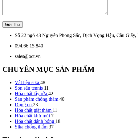
Số 22 ngõ 43 Nguyễn Phong Sắc, Dịch Vọng Hậu, Cầu Giấy, 
094.66.15.840
sales@oct.vn
CHUYÊN MỤC SẢN PHẨM
Vật liệu sika
48
Sơn sân tennis
11
Hóa chất tẩy rửa
42
Sản phẩm chống thấm
40
Dụng cụ
23
Hóa chất giặt thảm
11
Hóa chất khử mùi
7
Hóa chất đánh bóng
18
Sika chống thấm
37