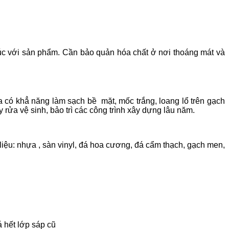
p xúc với sản phẩm. Cần bảo quản hóa chất ở nơi thoáng mát và
 có khẳ năng làm sạch bề mặt, mốc trắng, loang lổ trên gạch
 rửa vệ sinh, bảo trì các công trình xây dựng lâu năm.
liệu: nhựa , sàn vinyl, đá hoa cương, đá cẩm thạch, gạch men,
á hết lớp sáp cũ