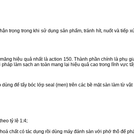
thận trọng trong khi sử dụng sản phẩm, tránh hít, nuốt và tiế
ăng hiệu quả nhất là action 150. Thành phần chính là phụ gia
pháp làm sạch an toàn mang lại hiệu quả cao trong lĩnh vực tẩy
ùng để tẩy bóc lớp seal (men) trên các bề mặt sàn làm từ vật 
eo tỷ lệ 1:4;
o hoá chất có tác dụng rồi dùng máy đánh sàn với phớ thô để ph