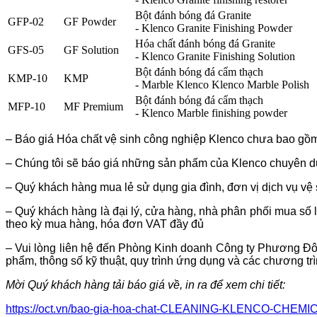
Bột đánh bóng đá Granite
GFP-02
GF Powder
- Klenco Granite Finishing Powder
Hóa chất đánh bóng đá Granite
GFS-05
GF Solution
- Klenco Granite Finishing Solution
Bột đánh bóng đá cẩm thạch
KMP-10
KMP
- Marble Klenco Klenco Marble Polish
Bột đánh bóng đá cẩm thạch
MFP-10
MF Premium
- Klenco Marble finishing powder
– Báo giá Hóa chất vệ sinh công nghiệp Klenco chưa bao gồm
– Chúng tôi sẽ báo giá những sản phẩm của Klenco chuyên d
– Quý khách hàng mua lẻ sử dụng gia đình, đơn vị dịch vụ vệ s
– Quý khách hàng là đại lý, cửa hàng, nhà phân phối mua số l
theo kỳ mua hàng, hóa đơn VAT đầy đủ
– Vui lòng liên hệ đến Phòng Kinh doanh Công ty Phương Đ
phẩm, thông số kỹ thuật, quy trình ứng dụng và các chương tr
Mời Quý khách hàng tải báo giá về, in ra để xem chi tiết:
https://oct.vn/bao-gia-hoa-chat-CLEANING-KLENCO-CHEMI