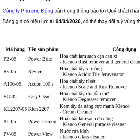
Công ty Phương Đông
trân trọng thông báo tới Quý khách hà
Bảng giá có hiệu lực từ
04/04/2026
, có thể thay đổi tuỳ vùng 
Mã hàng
Tên sản phẩm
Công dụng
Hóa chất làm sạch cặn can xi
PB-05
Power Brite
- Klenco Rust remover and general clean
Hóa chất tẩy xi măng
Rv-05
Revive
- Klenco Acidic Tile Jeruvenator
Hóa chất tẩy rỉ sét
A100-05
Action 100 s
- Klenco Scale and Rust Remover
Hóa chất tẩy rửa dầu mỡ
EC-05
Easy Clean
- Klenco Degreaser remover
Kem tẩy đa năng cực mạnh Klenco
KL2207-05
Klen 2207
- Cream Cleaner
Hoá chất làm sạch đa năng
PL-05
Power Lemon
- Klenco General purpose cleaner
Nước rửa kính
PV-05
Power View
- Klenco Glass cleaner