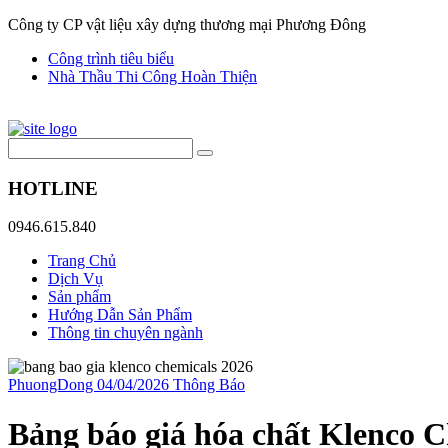
Công ty CP vật liệu xây dựng thương mại Phương Đông
Công trình tiêu biểu
Nhà Thầu Thi Công Hoàn Thiện
HOTLINE
0946.615.840
Trang Chủ
Dịch Vụ
Sản phẩm
Hướng Dẫn Sản Phẩm
Thông tin chuyên ngành
PhuongDong
04/04/2026
Thông Báo
Bảng báo giá hóa chất Klenco C