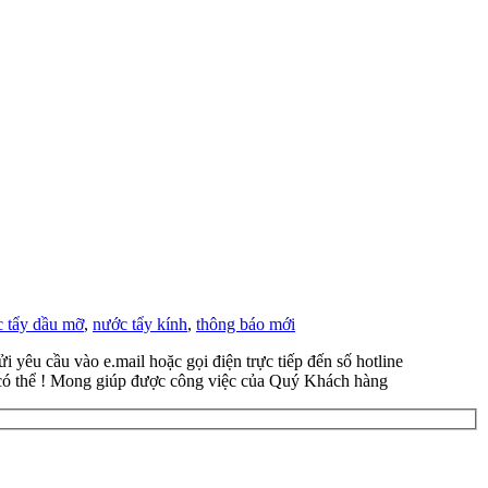
 tẩy dầu mỡ
,
nước tẩy kính
,
thông báo mới
yêu cầu vào e.mail hoặc gọi điện trực tiếp đến số hotline
 có thể ! Mong giúp được công việc của Quý Khách hàng