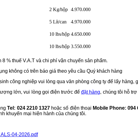
2 Kg/hộp
4.970.000
5 Lít/can
4.970.000
10 lbs/hộp
4.650.000
10 lbs/hộp
3.550.000
 8 % thuế V.A.T và chi phí vận chuyển sản phẩm.
ụng không có trên báo giá theo yêu cầu Quý khách hàng
inh công nghiệp vui lòng qua văn phòng công ty để lấy hàng, giá
ượng lớn, vui lòng gọi điện trước để
đặt hàng
, chúng tôi hỗ t
ông
Tel: 024 2210 1327
hoặc số điện thoại
Mobile Phone: 094 
ình khuyến mại hiện hành của chúng tôi.
CALS-04-2026.pdf