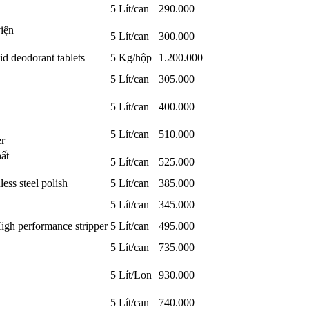
5 Lít/can
290.000
iện
5 Lít/can
300.000
d deodorant tablets
5 Kg/hộp
1.200.000
5 Lít/can
305.000
5 Lít/can
400.000
5 Lít/can
510.000
er
ất
5 Lít/can
525.000
ess steel polish
5 Lít/can
385.000
5 Lít/can
345.000
igh performance stripper
5 Lít/can
495.000
5 Lít/can
735.000
5 Lít/Lon
930.000
5 Lít/can
740.000