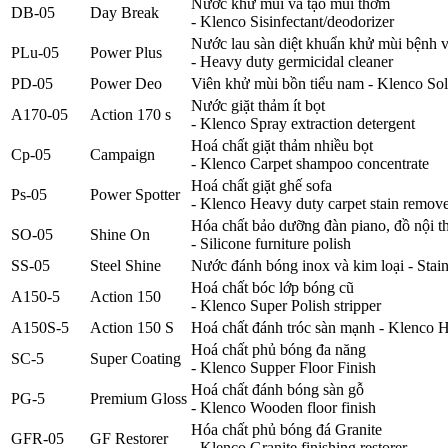
Nước khử mùi và tạo mùi thơm
DB-05
Day Break
- Klenco Sisinfectant/deodorizer
Nước lau sàn diệt khuẩn khử mùi bệnh v
PLu-05
Power Plus
- Heavy duty germicidal cleaner
PD-05
Power Deo
Viên khử mùi bồn tiểu nam - Klenco Soli
Nước giặt thảm ít bọt
A170-05
Action 170 s
- Klenco Spray extraction detergent
Hoá chất giặt thảm nhiều bọt
Cp-05
Campaign
- Klenco Carpet shampoo concentrate
Hoá chất giặt ghế sofa
Ps-05
Power Spotter
- Klenco Heavy duty carpet stain remov
Hóa chất bảo dưỡng đàn piano, đồ nội th
SO-05
Shine On
- Silicone furniture polish
SS-05
Steel Shine
Nước đánh bóng inox và kim loại - Stainl
Hoá chất bóc lớp bóng cũ
A150-5
Action 150
- Klenco Super Polish stripper
A150S-5
Action 150 S
Hoá chất đánh tróc sàn mạnh - Klenco H
Hoá chất phủ bóng đa năng
SC-5
Super Coating
- Klenco Supper Floor Finish
Hoá chất đánh bóng sàn gỗ
PG-5
Premium Gloss
- Klenco Wooden floor finish
Hóa chất phủ bóng đá Granite
GFR-05
GF Restorer
- Klenco Granite finishing restorer