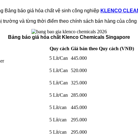
ng Bảng báo giá hóa chất vệ sinh công nghiệp
KLENCO CLEA
thị trường và từng thời điểm theo chính sách bán hàng của công 
Bảng báo giá hóa chất Klenco Chemicals Singapore
Quy cách
Giá bán theo Quy cách (VNĐ)
5 Lít/Can
445.000
er
5 Lít/Can
520.000
5 Lít/Can
325.000
5 Lít/Can
285.000
5 Lít/can
445.000
5 Lít/can
295.000
5 Lít/can
295.000