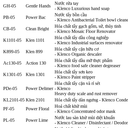
Nước rửa tay
GH-05
Gentle Hands
- Klenco Luxurious hand soap
Nước tẩy bồn cầu
PB-05
Power Bac
- Klenco Antibacterial Toilet bowl clean
Hóa chất tẩy gạch gốm, sứ, thủy tinh
CB-05
Clean Bright
- Klenco Mosaic Floor Renovator
Hóa chất tẩy dầu công nghiệp
K1101-05
Klen 1101
- Klenco Industrial surfaces renovator
Hóa chất tẩy cặn hữu cơ
K899-05
Klen 899
- Klenco Organic descaler
Hóa chất tẩy dầu mỡ thực phẩm
Ac130-05
Action 130
- Klenco food safe cleaner degreaser
Hóa chất tẩy sơn keo
K1301-05
Klen 1301
- Klenco Paint stripper
Hóa chất tẩy cặn và rỉ sét
PDe-05
Power Delimer
- Klenco
Heavy duty scale and rust remover
KL2101-05
Klen 2101
Hóa chất tẩy dàn ngưng - Klenco Conden
Hoá chất khử mùi
PF-05
Power Floral
- Klenco Concentrated odor mask
Nước lau sàn khử mùi diệt khuẩn
PL-05
Power Lime
- Klenco Cleaner / Disinfectant / Deodor