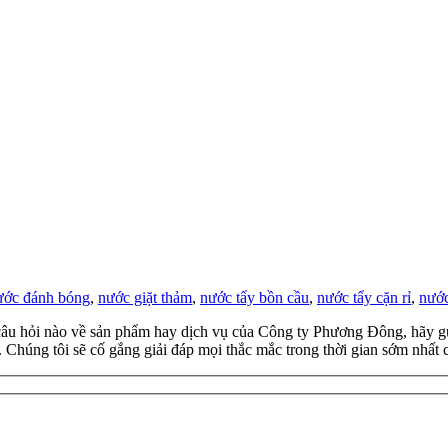
ước đánh bóng
,
nước giặt thảm
,
nước tẩy bồn cầu
,
nước tẩy cặn rỉ
,
nước
âu hỏi nào về sản phẩm hay dịch vụ của Công ty Phương Đông, hãy gửi 
 Chúng tôi sẽ cố gắng giải đáp mọi thắc mắc trong thời gian sớm nhất