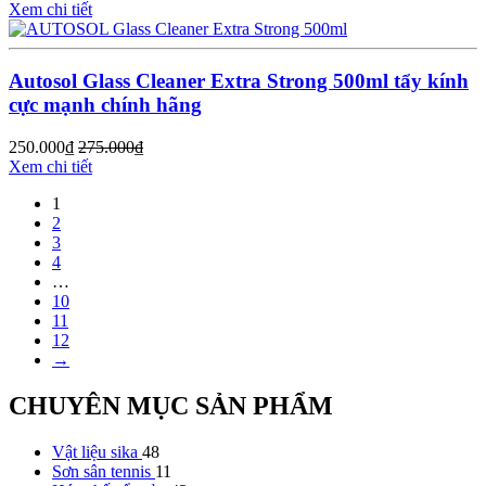
Xem chi tiết
Autosol Glass Cleaner Extra Strong 500ml tẩy kính
cực mạnh chính hãng
250.000
₫
275.000
₫
Xem chi tiết
1
2
3
4
…
10
11
12
→
CHUYÊN MỤC SẢN PHẨM
Vật liệu sika
48
Sơn sân tennis
11