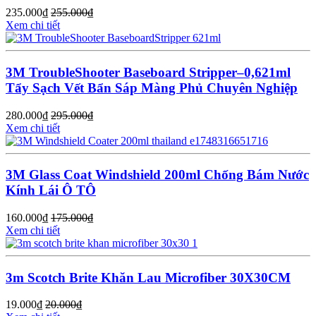
235.000
₫
255.000
₫
Xem chi tiết
3M TroubleShooter Baseboard Stripper–0,621ml
Tẩy Sạch Vết Bẩn Sáp Màng Phủ Chuyên Nghiệp
280.000
₫
295.000
₫
Xem chi tiết
3M Glass Coat Windshield 200ml Chống Bám Nước
Kính Lái Ô TÔ
160.000
₫
175.000
₫
Xem chi tiết
3m Scotch Brite Khăn Lau Microfiber 30X30CM
19.000
₫
20.000
₫