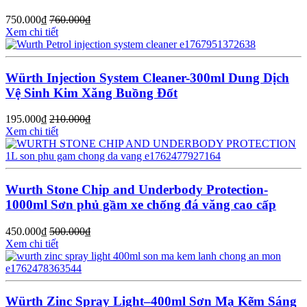
750.000
₫
760.000
₫
Xem chi tiết
Würth Injection System Cleaner-300ml Dung Dịch
Vệ Sinh Kim Xăng Buồng Đốt
195.000
₫
210.000
₫
Xem chi tiết
Wurth Stone Chip and Underbody Protection-
1000ml Sơn phủ gầm xe chống đá văng cao cấp
450.000
₫
500.000
₫
Xem chi tiết
Würth Zinc Spray Light–400ml Sơn Mạ Kẽm Sáng