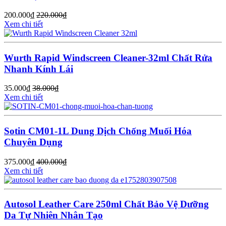
200.000
₫
220.000
₫
Xem chi tiết
Wurth Rapid Windscreen Cleaner-32ml Chất Rửa
Nhanh Kính Lái
35.000
₫
38.000
₫
Xem chi tiết
Sotin CM01-1L Dung Dịch Chống Muối Hóa
Chuyên Dụng
375.000
₫
400.000
₫
Xem chi tiết
Autosol Leather Care 250ml Chất Bảo Vệ Dưỡng
Da Tự Nhiên Nhân Tạo