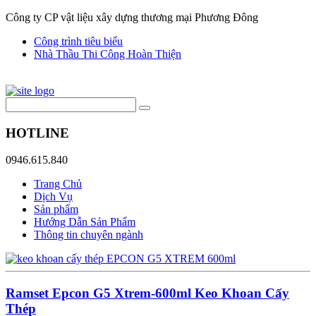
Công ty CP vật liệu xây dựng thương mại Phương Đông
Công trình tiêu biểu
Nhà Thầu Thi Công Hoàn Thiện
HOTLINE
0946.615.840
Trang Chủ
Dịch Vụ
Sản phẩm
Hướng Dẫn Sản Phẩm
Thông tin chuyên ngành
Ramset Epcon G5 Xtrem-600ml Keo Khoan Cấy
Thép