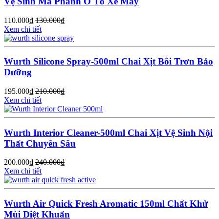
Vệ Sinh Má Phanh Ô Tô Xe Máy
110.000
₫
130.000
₫
Xem chi tiết
Wurth Silicone Spray-500ml Chai Xịt Bôi Trơn Bảo
Dưỡng
195.000
₫
210.000
₫
Xem chi tiết
Wurth Interior Cleaner-500ml Chai Xịt Vệ Sinh Nội
Thất Chuyên Sâu
200.000
₫
240.000
₫
Xem chi tiết
Wurth Air Quick Fresh Aromatic 150ml Chất Khử
Mùi Diệt Khuẩn