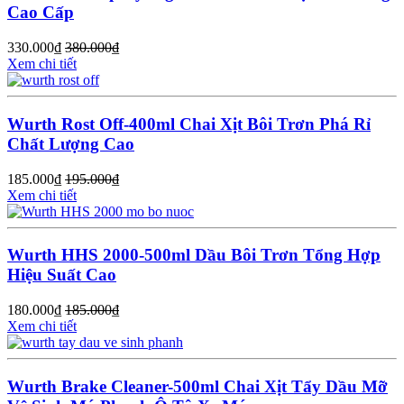
Cao Cấp
330.000
₫
380.000
₫
Xem chi tiết
Wurth Rost Off-400ml Chai Xịt Bôi Trơn Phá Rỉ
Chất Lượng Cao
185.000
₫
195.000
₫
Xem chi tiết
Wurth HHS 2000-500ml Dầu Bôi Trơn Tổng Hợp
Hiệu Suất Cao
180.000
₫
185.000
₫
Xem chi tiết
Wurth Brake Cleaner-500ml Chai Xịt Tẩy Dầu Mỡ