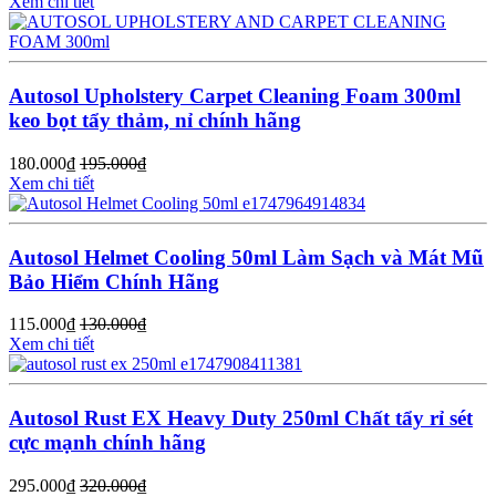
Xem chi tiết
Autosol Upholstery Carpet Cleaning Foam 300ml
keo bọt tẩy thảm, nỉ chính hãng
180.000
₫
195.000
₫
Xem chi tiết
Autosol Helmet Cooling 50ml Làm Sạch và Mát Mũ
Bảo Hiểm Chính Hãng
115.000
₫
130.000
₫
Xem chi tiết
Autosol Rust EX Heavy Duty 250ml Chất tẩy rỉ sét
cực mạnh chính hãng
295.000
₫
320.000
₫