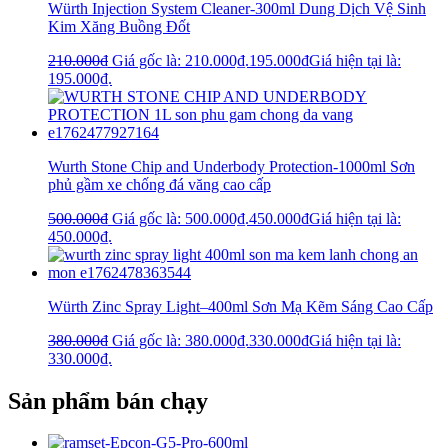
Würth Injection System Cleaner-300ml Dung Dịch Vệ Sinh
Kim Xăng Buồng Đốt
210.000
₫
Giá gốc là: 210.000₫.
195.000
₫
Giá hiện tại là:
195.000₫.
Wurth Stone Chip and Underbody Protection-1000ml Sơn
phủ gầm xe chống đá văng cao cấp
500.000
₫
Giá gốc là: 500.000₫.
450.000
₫
Giá hiện tại là:
450.000₫.
Würth Zinc Spray Light–400ml Sơn Mạ Kẽm Sáng Cao Cấp
380.000
₫
Giá gốc là: 380.000₫.
330.000
₫
Giá hiện tại là:
330.000₫.
Sản phẩm bán chạy