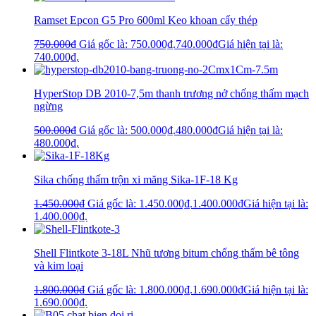
Ramset Epcon G5 Pro 600ml Keo khoan cấy thép
750.000
₫
Giá gốc là: 750.000₫.
740.000
₫
Giá hiện tại là:
740.000₫.
HyperStop DB 2010-7,5m thanh trương nở chống thấm mạch
ngừng
500.000
₫
Giá gốc là: 500.000₫.
480.000
₫
Giá hiện tại là:
480.000₫.
Sika chống thấm trộn xi măng Sika-1F-18 Kg
1.450.000
₫
Giá gốc là: 1.450.000₫.
1.400.000
₫
Giá hiện tại là:
1.400.000₫.
Shell Flintkote 3-18L Nhũ tương bitum chống thấm bê tông
và kim loại
1.800.000
₫
Giá gốc là: 1.800.000₫.
1.690.000
₫
Giá hiện tại là:
1.690.000₫.