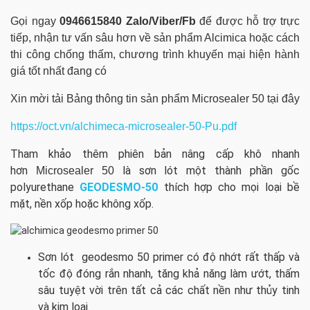
Gọi ngay
0946615840 Zalo/Viber/Fb
để được hỗ trợ trực
tiếp, nhận tư vấn sâu hơn về sản phẩm Alcimica hoặc cách
thi công chống thấm, chương trình khuyến mại hiện hành
giá tốt nhất đang có
Xin mời tải Bảng thông tin sản phẩm Microsealer 50 tại đây
https://oct.vn/alchimeca-microsealer-50-Pu.pdf
Tham khảo thêm phiên bản nâng cấp khô nhanh
hơn
là sơn lót một thành phần gốc
Microsealer 50
polyurethane
GEODESMO-50
thích hợp cho mọi loại bề
mặt, nền xốp hoặc không xốp.
Sơn lót geodesmo 50 primer có độ nhớt rất thấp và
tốc độ đóng rắn nhanh, tăng khả năng làm ướt, thấm
sâu tuyệt vời trên tất cả các chất nền như thủy tinh
và kim loại.