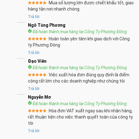
Mua số lượng lớn được chiết khấu tốt, giao
Được xếp
hàng tận nơi nhanh chóng
hạng
5
5
sao
Trả lời
Ngô Tùng Phương
Đã hoàn thành mua hàng tại Công Ty Phương Đông
Hoàn toàn yên tâm khi giao dịch với Công
Được xếp
ty Phương Đông
hạng
5
5
sao
Trả lời
Đạo Viên
Đã hoàn thành mua hàng tại Công Ty Phương Đông
Việc xuất hóa đơn đúng quy định là điểm
Được xếp
cộng rất lớn cho các doanh nghiệp như chúng tôi
hạng
5
5
sao
Trả lời
Nguyễn Mơ
Đã hoàn thành mua hàng tại Công Ty Phương Đông
Hóa đơn VAT xuất ngay sau khi nhận hàng,
Được xếp
rất thuận tiện cho việc thanh quyết toán của công ty
hạng
5
5
tôi
sao
Trả lời