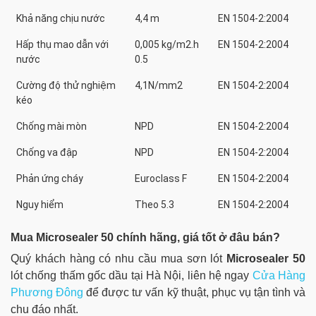
Khả năng chịu nước
4,4 m
EN 1504-2:2004
Hấp thụ mao dẫn với
0,005 kg/m2.h
EN 1504-2:2004
nước
0.5
Cường độ thử nghiệm
4,1N/mm2
EN 1504-2:2004
kéo
Chống mài mòn
NPD
EN 1504-2:2004
Chống va đập
NPD
EN 1504-2:2004
Phản ứng cháy
Euroclass F
EN 1504-2:2004
Nguy hiểm
Theo 5.3
EN 1504-2:2004
Mua Microsealer 50 chính hãng, giá tốt ở đâu bán?
Quý khách hàng có nhu cầu mua sơn lót
Microsealer 50
lót chống thấm gốc dầu tại Hà Nội, liên hệ ngay
Cửa Hàng
Phương Đông
để được tư vấn kỹ thuật, phục vụ tận tình và
chu đáo nhất.