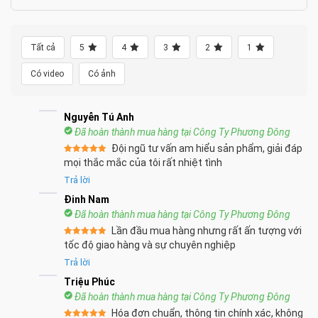
Tất cả
5
4
3
2
1
Có video
Có ảnh
Nguyễn Tú Anh
Đã hoàn thành mua hàng tại Công Ty Phương Đông
Đội ngũ tư vấn am hiểu sản phẩm, giải đáp
Được xếp
mọi thắc mắc của tôi rất nhiệt tình
hạng
5
5
sao
Trả lời
Đinh Nam
Đã hoàn thành mua hàng tại Công Ty Phương Đông
Lần đầu mua hàng nhưng rất ấn tượng với
Được xếp
tốc độ giao hàng và sự chuyên nghiệp
hạng
5
5
sao
Trả lời
Triệu Phúc
Đã hoàn thành mua hàng tại Công Ty Phương Đông
Hóa đơn chuẩn, thông tin chính xác, không