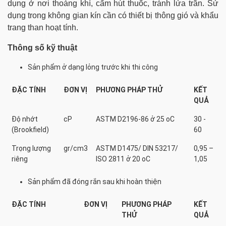
dụng ở nơi thoáng khí, cấm hút thuốc, tránh lửa trần. Sử
dụng trong không gian kín cần có thiết bị thông gió và khẩu
trang than hoạt tính.
Thông số kỹ thuật
Sản phẩm ở dạng lỏng trước khi thi công
ĐẶC TÍNH
ĐƠN VỊ
PHƯƠNG PHÁP THỬ
KẾT
QUẢ
Độ nhớt
cP
ASTM D2196-86 ở 25 oC
30 -
(Brookfield)
60
Trọng lượng
gr/cm3
ASTM D1475/ DIN 53217/
0,95 –
riêng
ISO 2811 ở 20 oC
1,05
Sản phẩm đã đóng rắn sau khi hoàn thiện
ĐẶC TÍNH
ĐƠN VỊ
PHƯƠNG PHÁP
KẾT
THỬ
QUẢ