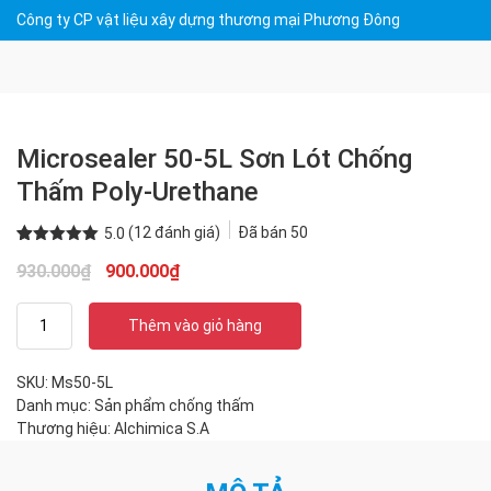
Công ty CP vật liệu xây dựng thương mại Phương Đông
Microsealer 50-5L Sơn Lót Chống
Thấm Poly-Urethane
(
12
đánh giá)
Đã bán
50
5.0
5.0
12
trên 5
Giá
Giá
930.000
₫
900.000
₫
dựa trên
đánh giá
gốc
hiện
Microsealer
là:
tại
Thêm vào giỏ hàng
50-
930.000₫.
là:
5L
900.000₫.
Sơn
SKU:
Ms50-5L
lót
Danh mục:
Sản phẩm chống thấm
chống
Thương hiệu:
Alchimica S.A
thấm
Poly-