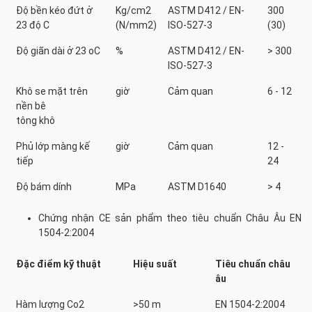
Độ bền kéo đứt ở
Kg/cm2
ASTM D412 / EN-
300
23 độ C
(N/mm2)
ISO-527-3
(30)
Độ giãn dài ở 23 oC
%
ASTM D412 / EN-
> 300
ISO-527-3
Khô se mặt trên
giờ
Cảm quan
6 - 12
nền bê
tông khô
Phủ lớp màng kế
giờ
Cảm quan
12 -
tiếp
24
Độ bám dính
MPa
ASTM D1640
> 4
Chứng nhận CE sản phẩm theo tiêu chuẩn Châu Âu EN
1504-2:2004
Đặc điểm kỹ thuật
Hiệu suất
Tiêu chuẩn châu
âu
Hàm lượng Co2
>50 m
EN 1504-2:2004