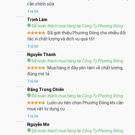
Được xếp
cần chỉnh sửa
hạng
5
5
sao
Trả lời
Trịnh Lâm
Đã hoàn thành mua hàng tại Công Ty Phương Đông
Đã giới thiệu Phương Đông cho nhiều đối
Được xếp
tác vì chất lượng và dịch vụ quá tốt
hạng
5
5
sao
Trả lời
Nguyễn Thành
Đã hoàn thành mua hàng tại Công Ty Phương Đông
Mua hàng ở đây yên tâm về chất lượng,
Được xếp
đúng mô tả
hạng
5
5
sao
Trả lời
Đặng Trọng Chiến
Đã hoàn thành mua hàng tại Công Ty Phương Đông
Luôn ưu tiên chọn Phương Đông khi cần
Được xếp
mua vật tư dụng cụ
hạng
5
5
sao
Trả lời
Nguyễn Mơ
Đã hoàn thành mua hàng tại Công Ty Phương Đông