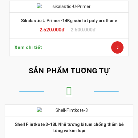
Sikalastic U Primer-14Kg sơn lót poly urethane
2.520.000
₫
2.600.000
₫
Xem chi tiết
SẢN PHẨM TƯƠNG TỰ
Shell Flintkote 3-18L Nhũ tương bitum chống thấm bê
tông và kim loại