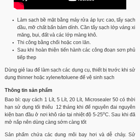
Làm sạch bề mặt bằng máy rửa áp lực cao, tẩy sạch
dầu, mỡ chất bẩn bám dính. Cần tẩy sạch lớp váng xi
măng, bụi, đất và các lớp màng khô.
Thi công bằng chổi hoặc con lăn.
Sau khi hoàn thiện tiến hành các công đoạn sơn phủ
tiếp thep
Dùng giẻ lau để làm sạch các dụng cụ, thiết bị trước khi sử
dụng thinner hoặc xylene/toluene để vệ sinh sạch
Thông tin sản phẩm
Bao bì: quy cách 1 Lít, 5 Lít, 20 Lít, Microsealer 50 có thời
hạn sử dụng tối thiểu 12 tháng khi để nguyên đai nguyên
o
kiện ban đầu ở nơi khô ráo tại nhiệt độ 5-25
C. Sau khi đã
mở nắp nên dùng càng sớm càng tốt
Sản phẩm chứa các dung môi bay hơi và dễ cháy. Sử