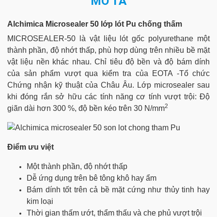
MÔ TẢ
urethane
số
lượng
Alchimica Microsealer 50 lớp lót Pu chống thấm
MICROSEALER-50 là vật liệu lót gốc polyurethane một
thành phần, độ nhớt thấp, phù hợp dùng trên nhiều bề mặt
vật liệu nền khác nhau. Chỉ tiêu độ bền và độ bám dính
của sản phẩm vượt qua kiểm tra của ΕΟΤΑ -Tổ chức
Chứng nhận kỹ thuật của Châu Âu. Lớp microsealer sau
khi đóng rắn sở hữu các tính năng cơ tính vượt trội: Độ
2
giãn dài hơn 300 %, độ bền kéo trên 30 N/mm
Điểm ưu việt
Một thành phần, độ nhớt thấp
Dễ ứng dụng trên bê tông khô hay ẩm
Bám dính tốt trên cả bề mặt cứng như thủy tinh hay
kim loại
Thời gian thấm ướt, thẩm thấu và che phủ vượt trội