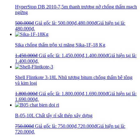
HyperStop DB 2010-7,5m thanh trương nở chống thấm mạch
ngừng
500.000
₫
Giá gốc là: 500.000₫.
480.000
₫
Giá hiện tại là:
480.000₫.
Sika chống thấm trộn xi măng Sika-1F-18 Kg
1.450.000
₫
Giá gốc là: 1.450.000₫.
1.400.000
₫
Giá hiện tại là:
1.400.000₫.
Shell Flintkote 3-18L Nhũ tương bitum chống thấm bê tông
và kim loại
1.800.000
₫
Giá gốc là: 1.800.000₫.
1.690.000
₫
Giá hiện tại là:
1.690.000₫.
B-05-10L Chất tẩy rỉ sắt thép xây dựng
750.000
₫
Giá gốc là: 750.000₫.
720.000
₫
Giá hiện tại là:
720.000₫.