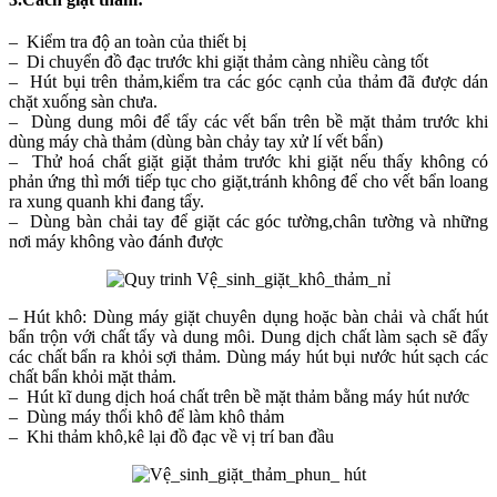
– Kiểm tra độ an toàn của thiết bị
– Di chuyển đồ đạc trước khi giặt thảm càng nhiều càng tốt
– Hút bụi trên thảm,kiểm tra các góc cạnh của thảm đã được dán
chặt xuống sàn chưa.
– Dùng dung môi để tẩy các vết bẩn trên bề mặt thảm trước khi
dùng máy chà thảm (dùng bàn chảy tay xử lí vết bẩn)
– Thử hoá chất giặt giặt thảm trước khi giặt nếu thấy không có
phản ứng thì mới tiếp tục cho giặt,tránh không để cho vết bẩn loang
ra xung quanh khi đang tẩy.
– Dùng bàn chải tay để giặt các góc tường,chân tường và những
nơi máy không vào đánh được
– Hút khô: Dùng máy giặt chuyên dụng hoặc bàn chải và chất hút
bẩn trộn với chất tẩy và dung môi. Dung dịch chất làm sạch sẽ đẩy
các chất bẩn ra khỏi sợi thảm. Dùng máy hút bụi nước hút sạch các
chất bẩn khỏi mặt thảm.
– Hút kĩ dung dịch hoá chất trên bề mặt thảm bằng máy hút nước
– Dùng máy thổi khô để làm khô thảm
– Khi thảm khô,kê lại đồ đạc về vị trí ban đầu