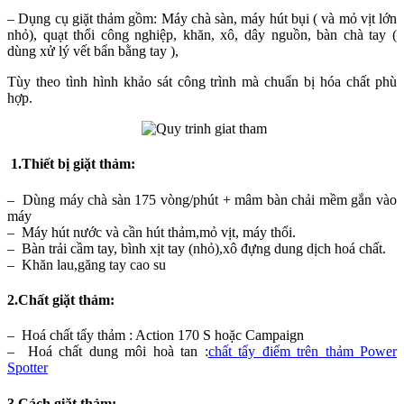
– Dụng cụ giặt thảm gồm: Máy chà sàn, máy hút bụi ( và mỏ vịt lớn
nhỏ), quạt thổi công nghiệp, khăn, xô, dây nguồn, bàn chà tay (
dùng xử lý vết bẩn bằng tay ),
Tùy theo tình hình khảo sát công trình mà chuẩn bị hóa chất phù
hợp.
1.Thiết bị giặt thảm:
– Dùng máy chà sàn 175 vòng/phút + mâm bàn chải mềm gắn vào
máy
– Máy hút nước và cần hút thảm,mỏ vịt, máy thổi.
– Bàn trải cầm tay, bình xịt tay (nhỏ),xô đựng dung dịch hoá chất.
– Khăn lau,găng tay cao su
2.Chất giặt thảm:
– Hoá chất tẩy thảm : Action 170 S hoặc Campaign
– Hoá chất dung môi hoà tan :
chất tẩy điểm trên thảm Power
Spotter
3.Cách giặt thảm: