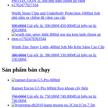
Wurth Stone Chip and Underbody Protection-1000ml Sơn
phủ gầm xe chống đá văng cao cấp
500.000
₫
Giá gốc là: 500.000₫.
450.000
₫
Giá hiện tại là:
450.000₫.
Würth Zinc Spray Light–400ml Sơn Mạ Kẽm Sáng Cao Cấp
380.000
₫
Giá gốc là: 380.000₫.
330.000
₫
Giá hiện tại là:
330.000₫.
Sản phẩm bán chạy
Ramset Epcon G5 Pro 600ml Keo khoan cấy thép
750.000
₫
Giá gốc là: 750.000₫.
740.000
₫
Giá hiện tại là:
740.000₫.