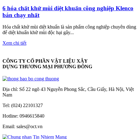
6 hóa chất khử mùi diệt khuẩn công nghiệp Klenco
bán chạy nhất
Hóa chất khử mùi diệt khuẩn là sản phẩm công nghiệp chuyên dùng
để diệt khuẩn khử mùi độc hại gây...
Xem chi tiết
CÔNG TY CỔ PHẦN VẬT LIỆU XÂY
DỰNG THƯƠNG MẠI PHƯƠNG ĐÔNG
Địa chỉ: Số 22 ngõ 43 Nguyễn Phong Sắc, Cầu Giấy, Hà Nội, Việt
Nam
Tel: (024) 22101327
Hotline: 0946615840
Email: sales@oct.vn