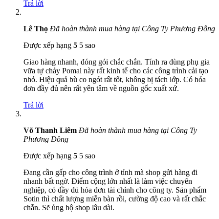
Trả lời
Lê Thọ
Đã hoàn thành mua hàng tại Công Ty Phương Đông
Được xếp hạng
5
5 sao
Giao hàng nhanh, đóng gói chắc chắn. Tính ra dùng phụ gia
vữa tự chảy Pomal này rất kinh tế cho các công trình cải tạo
nhỏ. Hiệu quả bù co ngót rất tốt, không bị tách lớp. Có hóa
đơn đầy đủ nên rất yên tâm về nguồn gốc xuất xứ.
Trả lời
Võ Thanh Liêm
Đã hoàn thành mua hàng tại Công Ty
Phương Đông
Được xếp hạng
5
5 sao
Đang cần gấp cho công trình ở tỉnh mà shop gửi hàng đi
nhanh bất ngờ. Điểm cộng lớn nhất là làm việc chuyên
nghiệp, có đầy đủ hóa đơn tài chính cho công ty. Sản phẩm
Sotin thì chất lượng miễn bàn rồi, cường độ cao và rất chắc
chắn. Sẽ ủng hộ shop lâu dài.