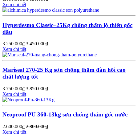
Xem chi tiết
Hyperdesmo Classic–25Kg chống thấm lộ thiên gốc
dầu
3.250.000
₫
3.450.000
₫
Xem chi tiết
Mariseal 270-25 Kg sơn chống thấm đàn hồi cao
chất lượng tốt
3.750.000
₫
3.850.000
₫
Xem chi tiết
Neoproof PU 360-13kg sơn chống thấm gốc nước
2.600.000
₫
2.800.000
₫
Xem chi tiết