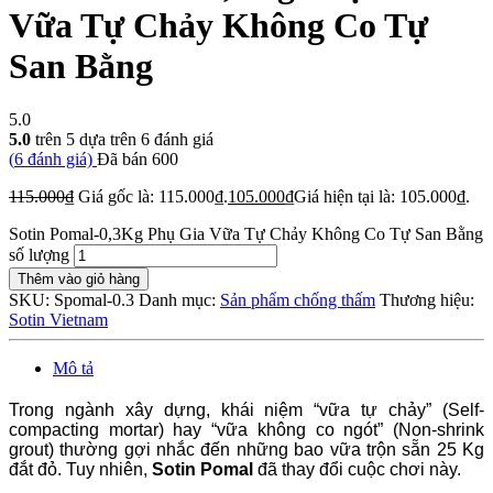
Vữa Tự Chảy Không Co Tự
San Bằng
5.0
5.0
trên 5 dựa trên
6
đánh giá
(
6
đánh giá)
Đã bán
600
115.000
₫
Giá gốc là: 115.000₫.
105.000
₫
Giá hiện tại là: 105.000₫.
Sotin Pomal-0,3Kg Phụ Gia Vữa Tự Chảy Không Co Tự San Bằng
số lượng
Thêm vào giỏ hàng
SKU:
Spomal-0.3
Danh mục:
Sản phẩm chống thấm
Thương hiệu:
Sotin Vietnam
Mô tả
Trong ngành xây dựng, khái niệm “vữa tự chảy” (Self-
compacting mortar) hay “vữa không co ngót” (Non-shrink
grout) thường gợi nhắc đến những bao vữa trộn sẵn 25 Kg
đắt đỏ. Tuy nhiên,
Sotin Pomal
đã thay đổi cuộc chơi này.