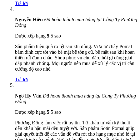
Trả lời
Nguyễn Hiền
Đã hoàn thành mua hàng tại Công Ty Phương
Đông
Được xếp hạng
5
5 sao
Sản phẩm hiệu quả rõ rệt sau khi dùng. Vữa tự chảy Pomal
bám dính cực tốt vào bề mặt bê tông cũ, bề mặt sau khi hoàn
thiện rất đanh chắc. Shop phục vụ chu đáo, hỏi gì cũng giải
đáp nhanh chóng. Mọi người nên mua để xử lý các vị trí cần
cường độ cao nhé.
Trả lời
Ngô Hy Vân
Đã hoàn thành mua hàng tại Công Ty Phương
Đông
Được xếp hạng
5
5 sao
Phương Đông làm việc rất uy tín. Từ khâu tư vấn kỹ thuật
đến khâu hậu mãi đều tuyệt vời. Sản phẩm Sotin Pomal giúp
giải quyết triệt để các vấn đề vữa rót cho hạng mục nhỏ lẻ tại
công trình của mình. Vữa chảy đều, chịu lực tốt, đúng như