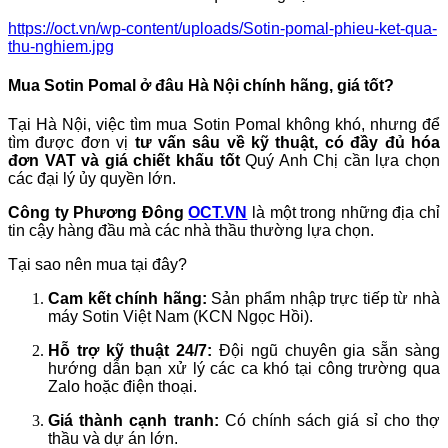
https://oct.vn/wp-content/uploads/Sotin-pomal-phieu-ket-qua-
thu-nghiem.jpg
Mua Sotin Pomal ở đâu Hà Nội chính hãng, giá tốt?
Tại Hà Nội, việc tìm mua Sotin Pomal không khó, nhưng để
tìm được đơn vị
tư vấn sâu về kỹ thuật, có đầy đủ hóa
đơn VAT và giá chiết khấu tốt
Quý Anh Chị cần lựa chọn
các đại lý ủy quyền lớn.
Công ty Phương Đông
OCT.VN
là một trong những địa chỉ
tin cậy hàng đầu mà các nhà thầu thường lựa chọn.
Tại sao nên mua tại đây?
Cam kết chính hãng:
Sản phẩm nhập trực tiếp từ nhà
máy Sotin Việt Nam (KCN Ngọc Hồi).
Hỗ trợ kỹ thuật 24/7:
Đội ngũ chuyên gia sẵn sàng
hướng dẫn bạn xử lý các ca khó tại công trường qua
Zalo hoặc điện thoại.
Giá thành cạnh tranh:
Có chính sách giá sỉ cho thợ
thầu và dự án lớn.