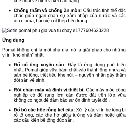
khe nhất về định vị kết cấu nặng.
Chống thấm và chống ăn mòn:
Cấu trúc tinh thể đặc
chắc giúp ngăn chặn sự xâm nhập của nước và các
ion clorua, bảo vệ cốt thép bên trong.
Ứng dụng
Pomal không chỉ là một phụ gia, nó là giải pháp cho những
vị trí “khó nhằn” nhất:
Đổ cổ ống xuyên sàn:
Đây là ứng dụng phổ biến
nhất. Pomal giúp vữa bám chặt vào thành ống nhựa và
sàn bê tông, triệt tiêu khe nứt – nguyên nhân gây thấm
dột sàn vệ sinh.
Rót chân máy và định vị thiết bị:
Các máy móc công
nghiệp có độ rung lớn cần được đặt trên lớp vữa
không co ngót để đảm bảo sự ổn định tuyệt đối.
Đổ bù các hốc rỗng kết cấu:
Xử lý các vị trí bê tông bị
rỗ tổ ong, các khe hở giữa tường và dầm hoặc giữa
các cấu kiện bê tông đúc sẵn.