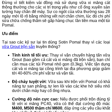
Đừng vì tiết kiệm vài đồng mà sử dụng vữa xi măng cát
thông thường cho các vị trí trọng yếu như cổ ống xuyên sàn
tường hay chân đế máy. Sự co ngót của vữa thường sau 28
ngày mới lộ rõ bằng những vết nứt chân chim, lúc đó chi phí
sửa chữa chống thấm sẽ gấp hàng chục lần tiền mua một túi
Pomal.
Ưu điểm
Tại sao các kỹ sư lại tin dùng Sotin Pomal thay vì các loại
vữa Grout trộn sẵn
truyền thống?
Tính kinh tế tối ưu:
Thay vì vận chuyển hàng tấn vữa
Grout (bao gồm cả cát và xi măng đã trộn sẵn), bạn chỉ
cần mua các túi Pomal nhỏ gọn (0.3kg). Việc tận dụng
cát và xi măng tại công trình tại địa phương giúp giảm
tới 40-60% chi phí vật tư và vận tải.
Độ chảy tuyệt vời:
Vữa sau khi trộn với Pomal có khả
năng tự san phẳng, tự len lỏi vào các khe hở siêu nhỏ
dưới chân máy hay cổ ống nhựa.
Cường độ nén cực cao:
Nếu được phối trộn đúng tỷ
lệ với xi măng PC40, vữa có thể đạt cường độ mác
M400, M500 thậm chí M600
, đáp ứng các yêu cầu khắt