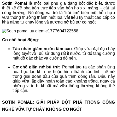
Sotin Pomal
là một loại phụ gia dạng bột đặc biệt, được
thiết kế để pha trộn trực tiếp vào hỗn hợp xi măng – cát tại
công trường. Nó đóng vai trò là “trái tim” biến một hỗn hợp
vữa thông thường thành một loại vật liệu kỹ thuật cao cấp có
khả năng tự chảy lỏng và trương nở bù trừ co ngót.
Cơ chế hoạt động:
Tác nhân giảm nước tầm cao:
Giúp vữa đạt độ chảy
lỏng tuyệt vời dù sử dụng rất ít nước, từ đó tăng cường
mật độ đặc chắc và cường độ nén.
Cơ chế giãn nở bù trừ:
Pomal tạo ra các phản ứng
hóa học tạo khí nhẹ hoặc hình thành các tinh thể nở
trong giai đoạn đầu của quá trình đóng rắn. Điều này
giúp vữa lấp đầy hoàn toàn các khoảng trống, ngay cả
những vị trí bị khuất mà vữa thông thường không thể
tiếp cận.
SOTIN POMAL: GIẢI PHÁP ĐỘT PHÁ TRONG CÔNG
NGHỆ VỮA TỰ CHẢY KHÔNG CO NGÓT