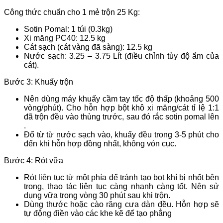
Công thức chuẩn cho 1 mẻ trộn 25 Kg:
Sotin Pomal: 1 túi (0.3kg)
Xi măng PC40: 12.5 kg
Cát sạch (cát vàng đã sàng): 12.5 kg
Nước sạch: 3.25 – 3.75 Lít (điều chỉnh tùy độ ẩm của
cát).
Bước 3: Khuấy trộn
Nên dùng máy khuấy cầm tay tốc độ thấp (khoảng 500
vòng/phút). Cho hỗn hợp bột khô xi măng/cát tỉ lệ 1:1
đã trộn đều vào thùng trước, sau đó rắc sotin pomal lên
.
Đổ từ từ nước sạch vào, khuấy đều trong 3-5 phút cho
đến khi hỗn hợp đồng nhất, không vón cục.
Bước 4: Rót vữa
Rót liên tục từ một phía để tránh tạo bọt khí bị nhốt bên
trong, thao tác liên tục càng nhanh càng tốt. Nên sử
dụng vữa trong vòng 30 phút sau khi trộn.
Dùng thước hoặc cào răng cưa dàn đều. Hỗn hợp sẽ
tự động điền vào các khe kẽ để tạo phẳng