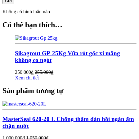
Gửi
Không có bình luận nào
Có thể bạn thích…
Sikagrout GP-25Kg Vữa rót gốc xi măng
không co ngót
250.000
₫
255.000
₫
Xem chi tiết
Sản phẩm tương tự
MasterSeal 620-20 L Chống thấm đàn hồi ngăn ẩm
chặn nước
1.000.000
₫
1.050.000
₫