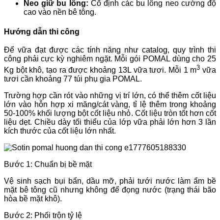
Neo giữ bu lông:
Cố định các bu lông neo cường độ
cao vào nền bê tông.
Hướng dẫn thi công
Để vữa đạt được các tính năng như catalog, quy trình thi
công phải cực kỳ nghiêm ngặt. Mỗi gói POMAL dùng cho 25
3
Kg bột khô, tạo ra được khoảng 13L vữa tươi. Mỗi 1 m
vữa
tươi cần khoảng 77 túi phụ gia POMAL.
Trường hợp cần rót vào những vị trí lớn, có thể thêm cốt liệu
lớn vào hỗn hợp xi măng/cát vàng, tỉ lệ thêm trong khoảng
50-100% khối lượng bột cốt liệu nhỏ. Cốt liệu tròn tốt hơn cốt
liệu dẹt. Chiều dày tối thiểu của lớp vữa phải lớn hơn 3 lần
kích thước của cốt liệu lớn nhất.
Bước 1: Chuẩn bị bề mặt
Vệ sinh sạch bụi bẩn, dầu mỡ, phải tưới nước làm ẩm bề
mặt bê tông cũ nhưng không để đọng nước (trạng thái bão
hòa bề mặt khô).
Bước 2: Phối trộn tỷ lệ