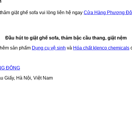
h
 thảm giặt ghế sofa vui lòng liên hệ ngay
Cửa Hàng Phương Đô
Đầu hút to giặt ghế sofa, thảm bậc cầu thang, giặt nệm
 thêm sản phẩm
Dụng cụ vệ sinh
và
Hóa chất klenco chemicals
đ
NG ĐÔNG
u Giấy, Hà Nội, Việt Nam