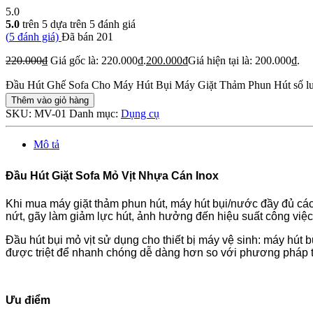
5.0
5.0
trên 5 dựa trên
5
đánh giá
(
5
đánh giá)
Đã bán
201
220.000
₫
Giá gốc là: 220.000₫.
200.000
₫
Giá hiện tại là: 200.000₫.
Đầu Hút Ghế Sofa Cho Máy Hút Bụi Máy Giặt Thảm Phun Hút số l
Thêm vào giỏ hàng
SKU:
MV-01
Danh mục:
Dụng cụ
Mô tả
Đầu Hút Giặt Sofa Mỏ Vịt Nhựa Cán Inox
Khi mua máy giặt thảm phun hút, máy hút bụi/nước đầy đủ các p
nứt, gãy làm giảm lực hút, ảnh hưởng đến hiệu suất công việc
Đầu hút bụi mỏ vịt sử dụng cho thiết bị máy vệ sinh: máy hút bụ
được triệt để nhanh chóng dễ dàng hơn so với phương pháp 
Ưu điểm