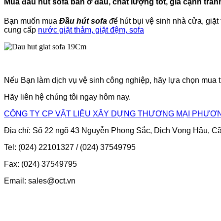
Mua đầu hút sofa bán ở đâu, chất lượng tốt, giá cạnh tran
Bạn muốn mua
Đầu hút sofa
đ
ể hút bụi vệ sinh nhà cửa, giặt
cung cấp
nước giặt thảm, giặt đệm, sofa
Nếu Bạn làm dịch vụ vệ sinh công nghiệp, hãy lựa chọn mua
Hãy liên hệ chúng tôi ngay hôm nay.
CÔNG TY CP VẬT LIỆU XÂY DỰNG THƯƠNG MẠI PHƯƠ
Địa chỉ: Số 22 ngõ 43 Nguyễn Phong Sắc, Dịch Vọng Hậu, Cầ
Tel: (024) 22101327 / (024) 37549795
Fax: (024) 37549795
Email: sales@oct.vn