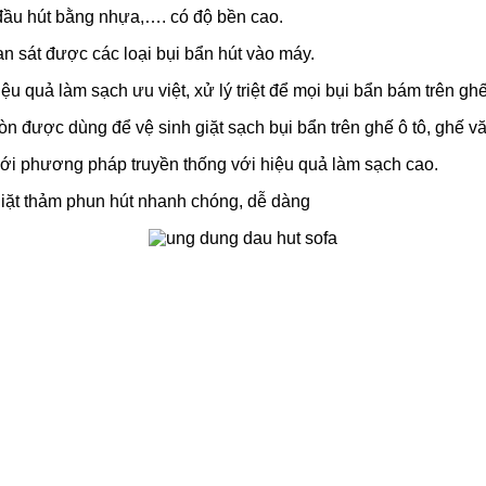
, đầu hút bằng nhựa,…. có độ bền cao.
an sát được các loại bụi bẩn hút vào máy.
 quả làm sạch ưu việt, xử lý triệt để mọi bụi bẩn bám trên ghế
òn được dùng để vệ sinh giặt sạch bụi bẩn trên ghế ô tô, ghế 
với phương pháp truyền thống với hiệu quả làm sạch cao.
 giặt thảm phun hút nhanh chóng, dễ dàng