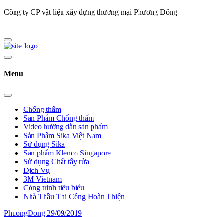
Công ty CP vật liệu xây dựng thương mại Phương Đông
Menu
Chống thấm
Sản Phẩm Chống thấm
Video hướng dẫn sản phẩm
Sản Phẩm Sika Việt Nam
Sử dụng Sika
Sản phẩm Klenco Singapore
Sử dụng Chất tẩy rửa
Dịch Vụ
3M Vietnam
Công trình tiêu biểu
Nhà Thầu Thi Công Hoàn Thiện
PhuongDong
29/09/2019