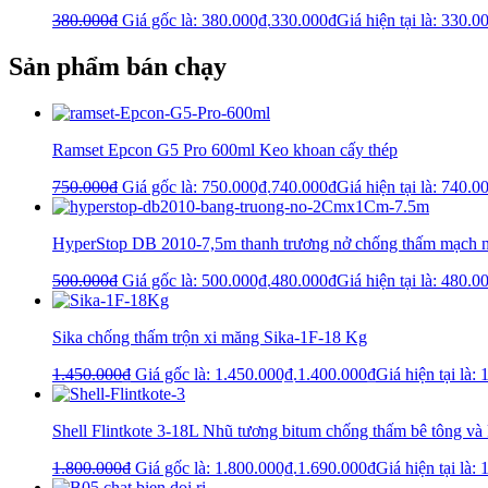
380.000
₫
Giá gốc là: 380.000₫.
330.000
₫
Giá hiện tại là: 330.0
Sản phẩm bán chạy
Ramset Epcon G5 Pro 600ml Keo khoan cấy thép
750.000
₫
Giá gốc là: 750.000₫.
740.000
₫
Giá hiện tại là: 740.0
HyperStop DB 2010-7,5m thanh trương nở chống thấm mạch 
500.000
₫
Giá gốc là: 500.000₫.
480.000
₫
Giá hiện tại là: 480.0
Sika chống thấm trộn xi măng Sika-1F-18 Kg
1.450.000
₫
Giá gốc là: 1.450.000₫.
1.400.000
₫
Giá hiện tại là:
Shell Flintkote 3-18L Nhũ tương bitum chống thấm bê tông và 
1.800.000
₫
Giá gốc là: 1.800.000₫.
1.690.000
₫
Giá hiện tại là: