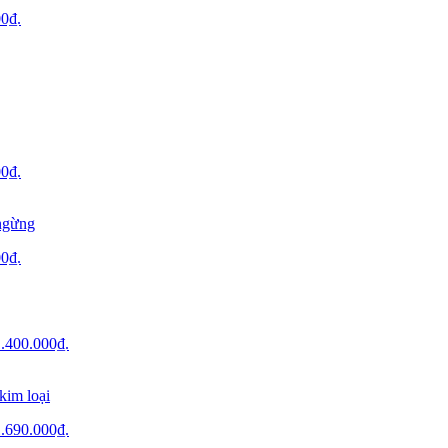
00₫.
00₫.
ngừng
00₫.
 1.400.000₫.
kim loại
 1.690.000₫.