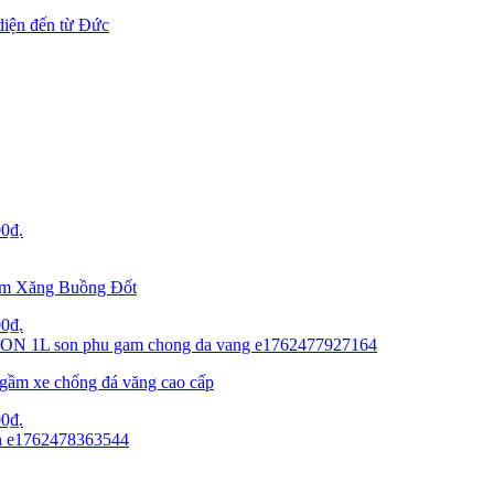
diện đến từ Đức
00₫.
Kim Xăng Buồng Đốt
00₫.
gầm xe chống đá văng cao cấp
00₫.