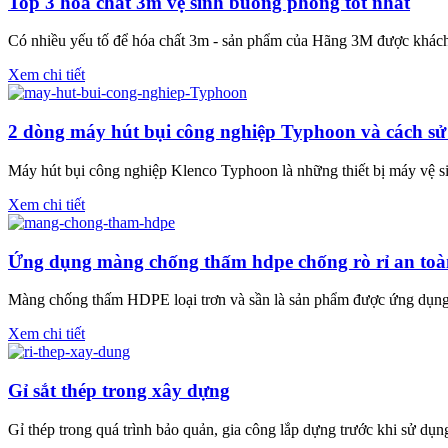
Top 3 hóa chất 3m vệ sinh buồng phòng tốt nhất
Có nhiều yếu tố để hóa chất 3m - sản phẩm của Hãng 3M được khách
Xem chi tiết
2 dòng máy hút bụi công nghiệp Typhoon và cách s
Máy hút bụi công nghiệp Klenco Typhoon là những thiết bị máy vệ si
Xem chi tiết
Ứng dụng màng chống thấm hdpe chống rò rỉ an toà
Màng chống thấm HDPE loại trơn và sần là sản phẩm được ứng dụng đ
Xem chi tiết
Gỉ sắt thép trong xây dựng
Gỉ thép trong quá trình bảo quản, gia công lắp dựng trư­ớc khi sử dụn