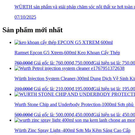
WÜRTH sản phẩm và giải pháp chăm sóc nội thất xe hơi toàn 
07/10/2025
Sản phẩm mới nhất
Ramset Epcon G5 Xtrem-600ml Keo Khoan Cấy Thép
760.000
₫
Giá gốc là: 760.000₫.
750.000
₫
Giá hiện tại là: 750.0
Würth Injection System Cleaner-300ml Dung Dịch Vệ Sinh 
210.000
₫
Giá gốc là: 210.000₫.
195.000
₫
Giá hiện tại là: 195.0
Wurth Stone Chip and Underbody Protection-1000ml Sơn phủ 
500.000
₫
Giá gốc là: 500.000₫.
450.000
₫
Giá hiện tại là: 450.0
Würth Zinc Spray Light–400ml Sơn Mạ Kẽm Sáng Cao Cấp