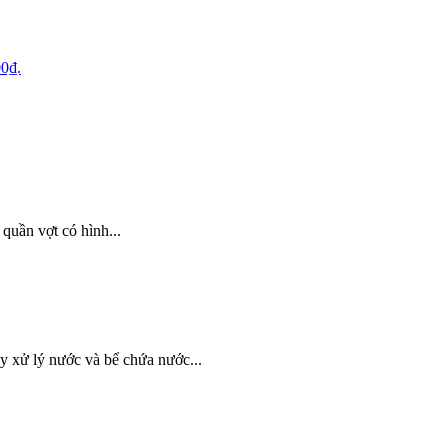
00₫.
 quần vợt có hình...
 xử lý nước và bể chứa nước...