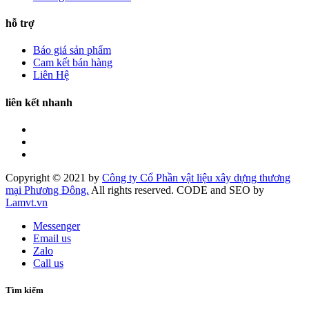
hỗ trợ
Báo giá sản phẩm
Cam kết bán hàng
Liên Hệ
liên kết nhanh
Copyright © 2021 by
Công ty Cổ Phần vật liệu xây dựng thương
mại Phương Đông.
All rights reserved. CODE and SEO by
Lamvt.vn
Messenger
Email us
Zalo
Call us
Tìm kiếm