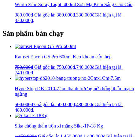
Würth Zinc Spray Light–400ml Sơn Mạ Kẽm Sáng Cao Cấp
380.000
₫
Giá gốc là: 380.000₫.
330.000
₫
Giá hiện tại là:
330.000₫.
Sản phẩm bán chạy
Ramset Epcon G5 Pro 600ml Keo khoan cấy thép
750.000
₫
Giá gốc là: 750.000₫.
740.000
₫
Giá hiện tại là:
740.000₫.
HyperStop DB 2010-7,5m thanh trương nở chống thấm mạch
ngừng
500.000
₫
Giá gốc là: 500.000₫.
480.000
₫
Giá hiện tại là:
480.000₫.
Sika chống thấm trộn xi măng Sika-1F-18 Kg
1.450.000
₫
Giá gốc là: 1.450.000₫.
1.400.000
₫
Giá hiện tại là: