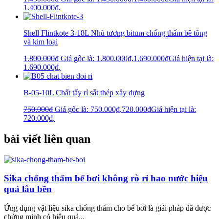
1.400.000₫.
Shell Flintkote 3-18L Nhũ tương bitum chống thấm bê tông
và kim loại
1.800.000
₫
Giá gốc là: 1.800.000₫.
1.690.000
₫
Giá hiện tại là:
1.690.000₫.
B-05-10L Chất tẩy rỉ sắt thép xây dựng
750.000
₫
Giá gốc là: 750.000₫.
720.000
₫
Giá hiện tại là:
720.000₫.
bài viết liên quan
Sika chống thấm bể bơi không rò rỉ hao nước hiệu
quả lâu bền
Ứng dụng vật liệu sika chống thấm cho bể bơi là giải pháp đã được
chứng minh có hiệu quả...