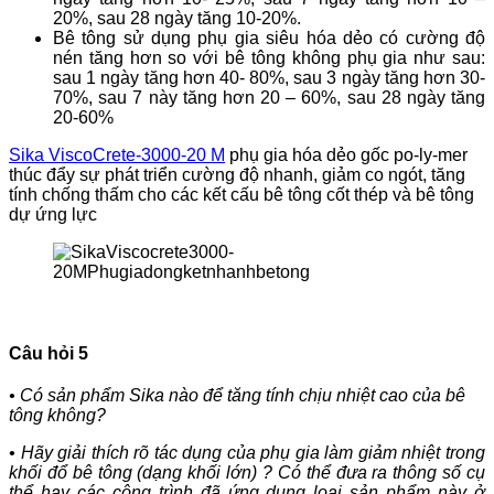
20%, sau 28 ngày tăng 10-20%.
Bê tông sử dụng phụ gia siêu hóa dẻo có cường độ
nén tăng hơn so với bê tông không phụ gia như sau:
sau 1 ngày tăng hơn 40- 80%, sau 3 ngày tăng hơn 30-
70%, sau 7 này tăng hơn 20 – 60%, sau 28 ngày tăng
20-60%
Sika ViscoCrete-3000-20 M
phụ gia hóa dẻo gốc po-ly-mer
thúc đẩy sự phát triển cường độ nhanh, giảm co ngót, tăng
tính chống thấm cho các kết cấu bê tông cốt thép và bê tông
dự ứng lực
Câu hỏi 5
• Có sản phẩm Sika nào để tăng tính chịu nhiệt cao của bê
tông không?
• Hãy giải thích rõ tác dụng của phụ gia làm giảm nhiệt trong
khối đổ bê tông (dạng khối lớn) ? Có thể đưa ra thông số cụ
thể hay các công trình đã ứng dụng loại sản phẩm này ở