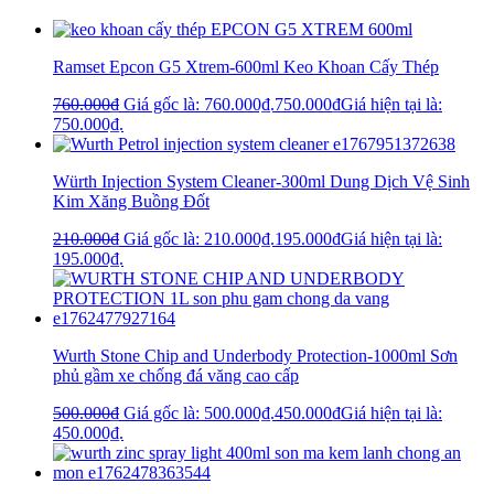
Ramset Epcon G5 Xtrem-600ml Keo Khoan Cấy Thép
760.000
₫
Giá gốc là: 760.000₫.
750.000
₫
Giá hiện tại là:
750.000₫.
Würth Injection System Cleaner-300ml Dung Dịch Vệ Sinh
Kim Xăng Buồng Đốt
210.000
₫
Giá gốc là: 210.000₫.
195.000
₫
Giá hiện tại là:
195.000₫.
Wurth Stone Chip and Underbody Protection-1000ml Sơn
phủ gầm xe chống đá văng cao cấp
500.000
₫
Giá gốc là: 500.000₫.
450.000
₫
Giá hiện tại là:
450.000₫.