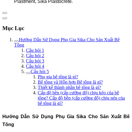
Plastment, Sika Plastocrete.
Mục Lục
Hướng Dẫn Sử Dụng Phụ Gia Sika Cho Sản Xuất Bê
Tông
Câu hỏi 1
Câu hỏi 2
Câu hỏi 3
Câu hỏi 4
Câu hỏi 5
Phụ gia bê tông là gì?
Bê tông và Hỗn hợp Bê tông là gì?
Thiết kế thành phần bê tông là gì?
Cấp độ bền (cấp cường độ) chịu kéo của bê
tông? Cấp độ bền (cấp cường độ) chịu nén của
bê tông là gì?
Hướng Dẫn Sử Dụng Phụ Gia Sika Cho Sản Xuất Bê
Tông