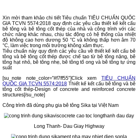
Xin mời tham khảo chi tiết Tiêu chuẩn TIÊU CHUẨN QUỐC
GIA TCVN 5574:2018 quy định các yêu cầu thiết kế kết cấu
bê tông và bê tông cốt thép của nhà và công trình với các
chức năng khác nhau, chịu tác động có hệ thống của nhiệt
độ không cao hơn dương 50 °С và không thấp hơn âm 70
°С, làm việc trong môi trường không xâm thực.
Tiêu chuẩn này quy định các yêu cầu về thiết kế kết cấu bê
tông và bê tông cốt thép được chế tạo từ bê tông nặng, bê
tông hạt nhỏ, bê tông nhẹ, bê tông tổ ong và bê tông tự ứng
suất
[su_note note_color=”#f7ff55″]Click xem
TIÊU CHUẨN
QUỐC GIA TCVN 5574:2018
Thiết kế kết cấu bê tông và bê
tông cốt thép-Design of concrete and reinforced concrete
structures[/su_note]
Công trình đã dùng phụ gia bê tông Sika tại Việt Nam
Long Thanh- Dau Giay Highway