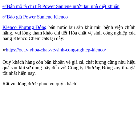
✅Bản mô tả chi tiết Power Sanlene nước lau nhà diệt khuẩn
✅Báo giá
Power Sanlene Klenco
Klenco Phương Đông
bán nước lau sàn khử mùi bệnh viện chính
hãng, vui lòng tham khảo chi tiết Hóa chất vệ sinh công nghiệp của
hãng Klenco Chemicals tại đây:
⭐️
https://oct.vn/hoa-chat-ve-sinh-cong-nghiep-klenco/
Quý khách hàng còn băn khoăn về giá cả, chất lượng cũng như hiệu
quả sau khi sử dụng hãy đến với Công ty Phương Đông -uy tín- giá
tốt nhất hiện nay.
Rất vui lòng được phục vụ quý khách!