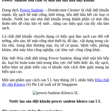
Power Sanlene hóa chất vệ sinh lau sàn nhà diệt khuẩn
Dung dịch
Power Sanlene
–
Disinfectant Cleaner
là chất diệt khuẩn
mạnh, tẩy sạch bề mặt cứng, khử trùng, tiêu diệt hầu hết các loại vi
khuẩn. Nước lau sàn nhà diệt khuẩn trong thành phần có tinh dầu
thơm nên dễ chịu khi vệ sinh , nâng cao hiệu quả của tẩy rửa làm
sạch.
Là chất diệt khuẩn chuyên dụng có hiệu quả làm sạch cao đối với
tường, nền sàn, bề mặt cứng như thiết bị, đồ đạc, vật dụng trong các
tòa nhà, trung tâm thương mại, trụ sở cơ quan, bệnh viện, phòng
khám, nhà máy khu công nghiệp, các khu vực công cộng khác.
Đặc biệt Hóa chất diệt trùng Power Sanlene dùng khử mùi hôi bếp
ăn, loại bỏ hoàn toàn mùi trong khu vực chế biến thức ăn, tẩy sạch,
kiềm hãm sự phát triển của vi khuẩn một cách đơn giản mang lại
hiệu quả cao.
Một sản phẩm quy cách can 5 L hay thùng 20 L nhãn hiệu
Hóa chất
tẩy rửa Klenco
(S) Pte Ltd xuất xứ từ Singapore.
Nước lau sàn diệt khuẩn power sanlene klenco can 5 L