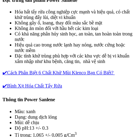
Đặc trưng sản phẩm Power Sanlene
Hóa hất tẩy rửa công nghiệp cực mạnh và hiệu quả, có chất
khử trùng đẩy lùi, diệt vi khuẩn
Không gây ố, loang, thay đổi màu sắc bề mặt
Không ăn mòn đối với hầu hết các kim loại
Có khả năng phân hủy sinh học, an toàn, tan hoàn toàn trong
nước
Hiệu quả cao trong nước lạnh hay nóng, nước cứng hoặc
nước mềm
Đặc tính khử trùng phù hợp với các khu vực dễ bị vi khuẩn
xâm nhập như khu bệnh, căng tin, nhà vệ sinh
✔️Cách Phân Biệt 6 Chất Khử Mùi Klenco Bạn Có Biết?
✔️Bình Xịt Hóa Chất Tẩy Rửa
Thông tin Power Sanlene
Màu: xanh
Dạng: dung dịch lỏng
Mùi: dễ chịu
Độ pH:
13 +/- 0.3
3
Tỉ trọng: 1,065 +/- 0,005 g/Cm