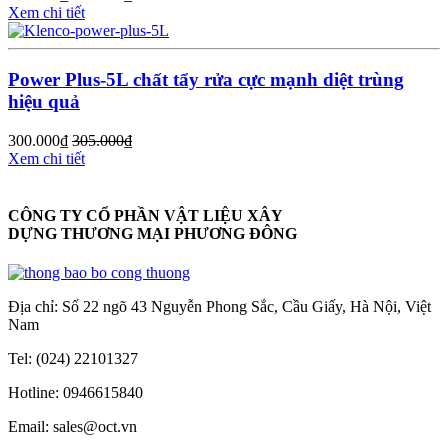
Xem chi tiết
Power Plus-5L chất tẩy rửa cực mạnh diệt trùng
hiệu quả
300.000
₫
305.000
₫
Xem chi tiết
CÔNG TY CỔ PHẦN VẬT LIỆU XÂY
DỰNG THƯƠNG MẠI PHƯƠNG ĐÔNG
Địa chỉ: Số 22 ngõ 43 Nguyễn Phong Sắc, Cầu Giấy, Hà Nội, Việt
Nam
Tel: (024) 22101327
Hotline: 0946615840
Email: sales@oct.vn