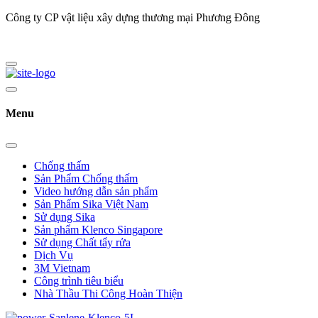
Công ty CP vật liệu xây dựng thương mại Phương Đông
Menu
Chống thấm
Sản Phẩm Chống thấm
Video hướng dẫn sản phẩm
Sản Phẩm Sika Việt Nam
Sử dụng Sika
Sản phẩm Klenco Singapore
Sử dụng Chất tẩy rửa
Dịch Vụ
3M Vietnam
Công trình tiêu biểu
Nhà Thầu Thi Công Hoàn Thiện