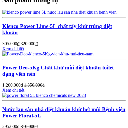
Sản phẩm tương tự
Klenco Power Lime-5L chất tẩy khử trùng diệt
khuẩn
305.000
₫
320.000
₫
Xem chi tiết
Power Deo-5Kg Chất khử mùi diệt khuẩn toilet
dạng viên nén
1.200.000
₫
1.350.000
₫
Xem chi tiết
Nước lau sàn nhà diệt khuẩn khử hết mùi Bệnh viện
Power Floral-5L
295.000
₫
310.000
₫