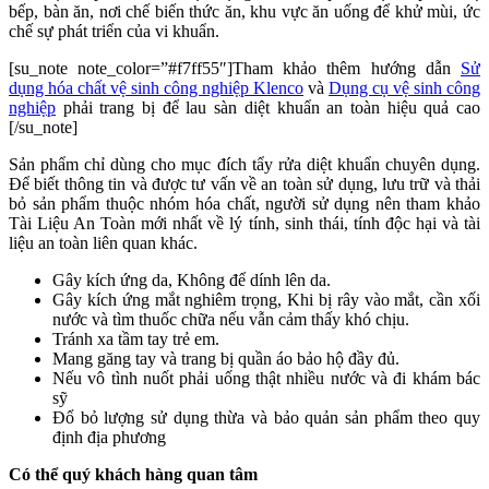
bếp, bàn ăn, nơi chế biến thức ăn, khu vực ăn uống để khử mùi, ức
chế sự phát triển của vi khuẩn.
[su_note note_color=”#f7ff55″]Tham khảo thêm hướng dẫn
Sử
dụng hóa chất vệ sinh công nghiệp Klenco
và
Dụng cụ vệ sinh công
nghiệp
phải trang bị để lau sàn diệt khuẩn an toàn hiệu quả cao
[/su_note]
Sản phẩm chỉ dùng cho mục đích tẩy rửa diệt khuẩn chuyên dụng.
Để biết thông tin và được tư vấn về an toàn sử dụng, lưu trữ và thải
bỏ sản phẩm thuộc nhóm hóa chất, người sử dụng nên tham khảo
Tài Liệu An Toàn mới nhất về lý tính, sinh thái, tính độc hại và tài
liệu an toàn liên quan khác.
Gây kích ứng da, Không để dính lên da.
Gây kích ứng mắt nghiêm trọng, Khi bị rây vào mắt, cần xối
nước và tìm thuốc chữa nếu vẫn cảm thấy khó chịu.
Tránh xa tầm tay trẻ em.
Mang găng tay và trang bị quần áo bảo hộ đầy đủ.
Nếu vô tình nuốt phải uống thật nhiều nước và đi khám bác
sỹ
Đổ bỏ lượng sử dụng thừa và bảo quản sản phẩm theo quy
định địa phương
Có thể quý khách hàng quan tâm