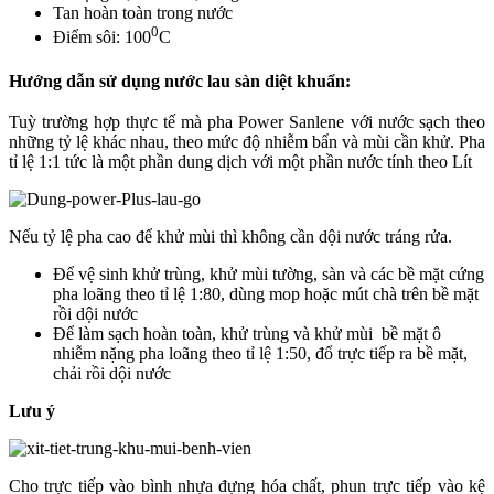
Tan hoàn toàn trong nước
0
Điểm sôi: 100
C
Hướng dẫn sử dụng nước lau sàn diệt khuẩn:
Tuỳ trường hợp thực tế mà pha Power Sanlene với nước sạch theo
những tỷ lệ khác nhau, theo mức độ nhiễm bẩn và mùi cần khử. Pha
tỉ lệ 1:1 tức là một phần dung dịch với một phần nước tính theo Lít
Nếu tỷ lệ pha cao để khử mùi thì không cần dội nước tráng rửa.
Để vệ sinh khử trùng, khử mùi tường, sàn và các bề mặt cứng
pha loãng theo tỉ lệ 1:80,
dùng mop hoặc mút chà trên bề mặt
rồi dội nước
Để làm sạch hoàn toàn, khử trùng và khử mùi bề mặt ô
nhiễm nặng pha loãng theo tỉ lệ 1:50, đổ trực tiếp ra bề mặt,
chải rồi dội nước
Lưu ý
Cho trực tiếp vào bình nhựa đựng hóa chất, phun trực tiếp vào kệ