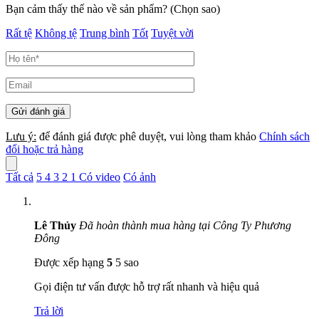
Bạn cảm thấy thế nào về sản phẩm? (Chọn sao)
Rất tệ
Không tệ
Trung bình
Tốt
Tuyệt vời
Lưu ý:
để đánh giá được phê duyệt, vui lòng tham khảo
Chính sách
đổi hoặc trả hàng
Tất cả
5
4
3
2
1
Có video
Có ảnh
Lê Thủy
Đã hoàn thành mua hàng tại Công Ty Phương
Đông
Được xếp hạng
5
5 sao
Gọi điện tư vấn được hỗ trợ rất nhanh và hiệu quả
Trả lời