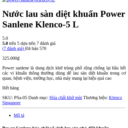
Nước lau sàn diệt khuẩn Power
Sanlene Klenco-5 L
5.0
5.0
trên 5 dựa trên
7
đánh giá
(
7
đánh giá)
Đã bán
570
325.000
₫
Power sanlene là dung dịch khử trùng phổ rộng chống lại hầu hết
các vi khuẩn thông thường dùng để lau sàn diệt khuẩn trong cơ
quan, bệnh viện, trường học, nhà máy mang lại hiệu quả cao
Hết hàng
SKU:
PSa-05
Danh mục:
Hóa chất khử mùi
Thương hiệu:
Klenco
Singapore
Mô tả