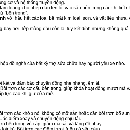
ộng cơ và hệ thống truyền động.
 loãng cho phép dầu len lỏi vào sâu bên trong các chi tiết nh
ừ “bên trong”.
ính
với hầu hết các loại bề mặt kim loại, sơn, và vật liệu nhựa,
 bay hơi, lớp màng dầu còn lại tuy kết dính nhưng không quá “
 hộp đồ nghề của bất kỳ thợ sửa chữa hay người yêu xe nào.
cót két và đảm bảo chuyển động nhẹ nhàng, êm ái.
 Bôi trơn các cơ cấu bên trong, giúp khóa hoạt động mượt mà v
 áp lực cao khi giữ cửa mở.
i trơn các khớp nối không có mỡ sẵn hoặc cần bôi trơn bổ sung (
Các điểm xoay và chuyển động chịu tải.
rơn bên trong vỏ cáp, giảm ma sát và tăng độ nhạy.
Joints): Bôi trơn các điểm trượt (nếu có yêu cầu).