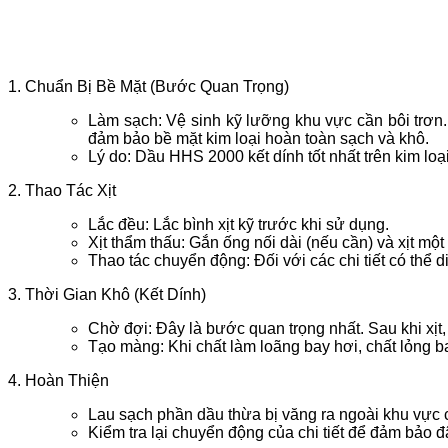
1. Chuẩn Bị Bề Mặt (Bước Quan Trọng)
Làm sạch: Vệ sinh kỹ lưỡng khu vực cần bôi trơn.
đảm bảo bề mặt kim loại hoàn toàn sạch và khô.
Lý do: Dầu HHS 2000 kết dính tốt nhất trên kim lo
2. Thao Tác Xịt
Lắc đều: Lắc bình xịt kỹ trước khi sử dụng.
Xịt thẩm thấu: Gắn ống nối dài (nếu cần) và xịt một l
Thao tác chuyển động: Đối với các chi tiết có thể 
3. Thời Gian Khô (Kết Dính)
Chờ đợi: Đây là bước quan trọng nhất. Sau khi xịt,
Tạo màng: Khi chất làm loãng bay hơi, chất lỏng b
4. Hoàn Thiện
Lau sạch phần dầu thừa bị văng ra ngoài khu vực 
Kiểm tra lại chuyển động của chi tiết để đảm bảo đã