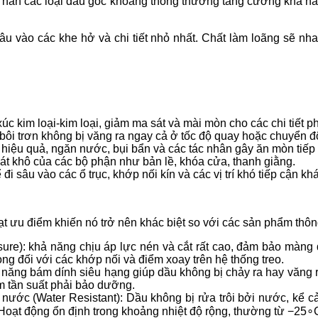
ơn hẳn các loại dầu gốc khoáng thông thường tăng cường khả nă
u vào các khe hở và chi tiết nhỏ nhất. Chất làm loãng sẽ nhan
xúc kim loại-kim loại, giảm ma sát và mài mòn cho các chi tiết p
 bôi trơn không bị văng ra ngay cả ở tốc độ quay hoặc chuyển độ
iệu quả, ngăn nước, bụi bẩn và các tác nhân gây ăn mòn tiếp x
 sát khô của các bộ phận như bản lề, khóa cửa, thanh giằng.
đi sâu vào các ổ trục, khớp nối kín và các vị trí khó tiếp cận k
t ưu điểm khiến nó trở nên khác biệt so với các sản phẩm thô
e): khả năng chịu áp lực nén và cắt rất cao, đảm bảo màng d
ọng đối với các khớp nối và điểm xoay trên hệ thống treo.
 năng bám dính siêu hạng giúp dầu không bị chảy ra hay văng
m tần suất phải bảo dưỡng.
c (Water Resistant): Dầu không bị rửa trôi bởi nước, kể cả n
oạt động ổn định trong khoảng nhiệt độ rộng, thường từ
−
2
5
∘