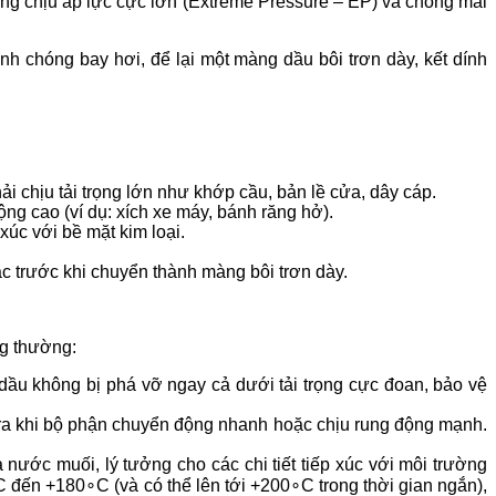
ng chịu áp lực cực lớn (Extreme Pressure – EP) và chống mài
h chóng bay hơi, để lại một màng dầu bôi trơn dày, kết dính
hải chịu tải trọng lớn như khớp cầu, bản lề cửa, dây cáp.
ng cao (ví dụ: xích xe máy, bánh răng hở).
úc với bề mặt kim loại.
hác trước khi chuyển thành màng bôi trơn dày.
ng thường:
ầu không bị phá vỡ ngay cả dưới tải trọng cực đoan, bảo vệ
 ra khi bộ phận chuyển động nhanh hoặc chịu rung động mạnh.
ước muối, lý tưởng cho các chi tiết tiếp xúc với môi trường
C
đến
+
18
0
∘
C
(và có thể lên tới
+
20
0
∘
C
trong thời gian ngắn),