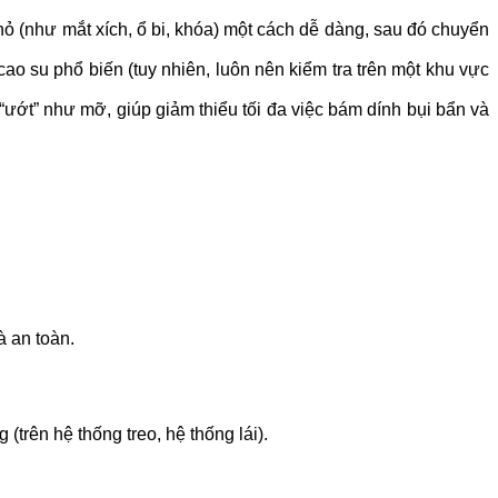
ỏ (như mắt xích, ổ bi, khóa) một cách dễ dàng, sau đó chuyển
 cao su phổ biến (tuy nhiên, luôn nên kiểm tra trên một khu vực
ướt” như mỡ, giúp giảm thiểu tối đa việc bám dính bụi bẩn và
à an toàn.
trên hệ thống treo, hệ thống lái).