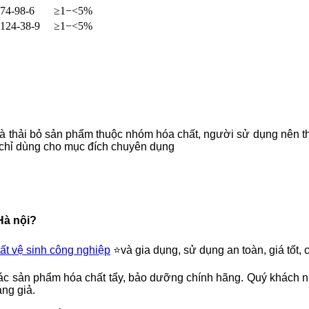
74-98-6
≥1−<5%
124-38-9
≥1−<5%
ữ và thải bỏ sản phẩm thuộc nhóm hóa chất, người sử dụng nên t
ẩm chỉ dùng cho mục đích chuyên dụng
Hà nội?
t vệ sinh công nghiệp
⭐️và gia dụng, sử dụng an toàn, giá tốt, 
sản phẩm hóa chất tẩy, bảo dưỡng chính hãng. Quý khách nhậ
àng giả.