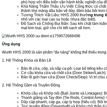
phù hợp với điều kiện vận hành khắc nghiệt của đ
Khả Năng Thẩm Thấu Ưu Việt: Công thức có chất làm
thành lớp màng dầu bảo vệ dày, đảm bảo bôi trơn t
Tương Thích Vật Liệu: HHS 2000 thườ
ng trung t
nhỏ với các loại cao su hoặc nhựa đặc biệt).
Độ Sạch và Chống Bụi Bẩn: Sau khi chất làm loãng
mạt kim loại, giữ cho chi tiết sạch sẽ hơn.
Ứng dụng
Wurth HHS 2000 là sản phẩm “đa năng” không thể thiếu trong
1. Hệ Thống Khóa và Bản Lề
Bản lề cửa, cốp, và nắp ca-pô: Loại bỏ tiếng kêu 
Cơ cấu khóa cửa và chốt cửa (Door Striker/Latch):
Bản lề giới hạn cửa (Door Check/Stop): Vị trí chịu
2. Hệ Thống Gầm và Truyền Động
Khớp cầu và Khớp nối (Ball Joints và Linkages): Bô
Thanh giằng và Tay đòn (Tie Rods, Control Arms): 
Dây cáp phanh, cáp ga, cáp ly hợp (Nếu có): Bôi t
Trục truyền động (Driveshaft) và Khớp chữ thập (U-