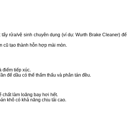
 tẩy rửa/vệ sinh chuyên dụng (ví dụ: Wurth Brake Cleaner) để
ẩn cũ tạo thành hỗn hợp mài mòn.
à điểm tiếp xúc.
 lần để dầu có thể thẩm thấu và phân tán đều.
ể chất làm loãng bay hơi hết.
án khô có khả năng chịu tải cao.