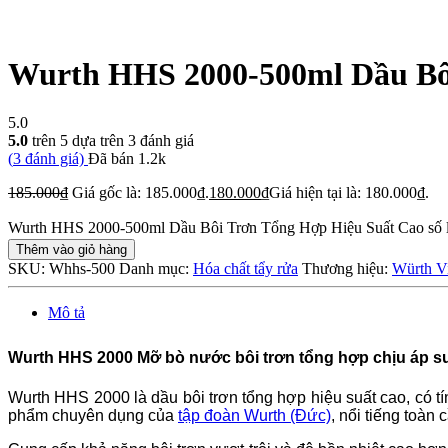
Wurth HHS 2000-500ml Dầu Bô
5.0
5.0
trên 5 dựa trên
3
đánh giá
(
3
đánh giá)
Đã bán
1.2k
185.000
₫
Giá gốc là: 185.000₫.
180.000
₫
Giá hiện tại là: 180.000₫.
Wurth HHS 2000-500ml Dầu Bôi Trơn Tổng Hợp Hiệu Suất Cao số 
Thêm vào giỏ hàng
SKU:
Whhs-500
Danh mục:
Hóa chất tẩy rửa
Thương hiệu:
Würth V
Mô tả
Wurth HHS 2000 Mỡ bò nước bôi trơn tổng hợp chịu áp su
Wurth HHS 2000 là dầu bôi trơn tổng hợp hiệu suất cao, có t
phẩm chuyên dụng của
tập đoàn Wurth (Đức)
, nổi tiếng toàn