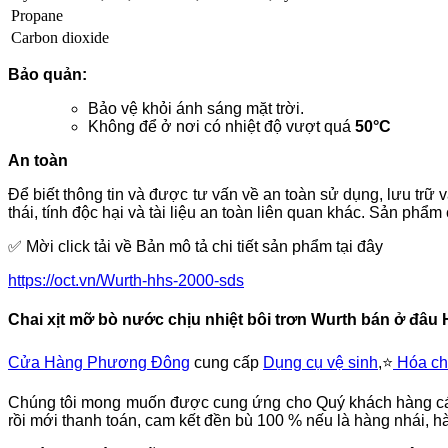
Propane
Carbon dioxide
Bảo quản:
Bảo vệ khỏi ánh sáng mặt trời
.
Không để ở nơi có nhiệt độ vượt quá
50°C
An toàn
Để biết thông tin và được tư vấn về an toàn sử dụng, lưu tr
thái, tính độc hại và tài liệu an toàn liên quan khác. Sản ph
✅ Mời click tải về Bản mô tả chi tiết sản phẩm tại đây
https://oct.vn/Wurth-hhs-2000-sds
Chai xịt mỡ bò nước chịu nhiệt bôi trơn Wurth bán ở đâu 
Cửa Hàng Phương Đông
cung cấp
Dụng cụ vệ sinh
,⭐️
Hóa chấ
Chúng tôi mong muốn được cung ứng cho Quý khách hàng các 
rồi mới thanh toán, cam kết đền bù 100 % nếu là hàng nhái, h