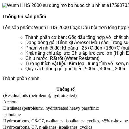
Thông tin sản phẩm
Tên sản phẩm: Wurth HHS 2000 Loại: Dầu bôi trơn tổng hợp k
Thành phần cơ bản: Gốc dầu tổng hợp với chất p
Dạng đóng gói: Bình xịt Aerosol Màu sắc: Trong su
Phạm vi nhiệt độ: Khoảng
−
2
5
∘
C
đến
+
18
0
∘
C
(ng
Khả năng chịu áp lực: Chịu áp lực cực lớn (High E
Chịu nước: Rất tốt (Water Resistant)
Tương thích vật liệu: Kim loại, trung tính với sơn, 
Quy cách đóng gói phổ biến: 500ml, 400ml, 200ml
Thành phần chính:
Thông số
(Residual oils (petroleum), hydrotreated)
Acetone
Distillates (petroleum), hydrotreated heavy paraffinic
Isobutane
Hydrocarbons, C6-C7, n-alkanes, isoalkanes, cyclics, <5% n-hexane
Hydrocarbons, C7, n-alkanes, isoalkanes, cyclics