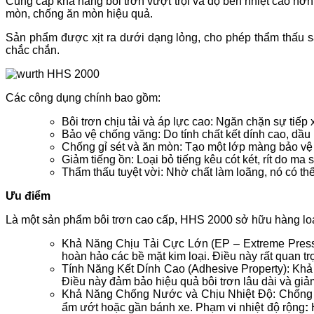
Cung cấp khả năng bôi trơn vượt trội và độ bền nhiệt cao h
mòn, chống ăn mòn hiệu quả.
Sản phẩm được xịt ra dưới dạng lỏng, cho phép thẩm thấu sâ
chắc chắn.
Các công dụng chính bao gồm:
Bôi trơn chịu tải và áp lực cao: Ngăn chặn sự tiếp 
Bảo vệ chống văng: Do tính chất kết dính cao, dầu
Chống gỉ sét và ăn mòn: Tạo một lớp màng bảo vệ h
Giảm tiếng ồn: Loại bỏ tiếng kêu cót két, rít do ma
Thẩm thấu tuyệt vời: Nhờ chất làm loãng, nó có thể 
Ưu điểm
Là một sản phẩm bôi trơn cao cấp, HHS 2000 sở hữu hàng loạ
Khả Năng Chịu Tải Cực Lớn (EP – Extreme Pressur
hoàn hảo các bề mặt kim loại. Điều này rất quan tr
Tính Năng Kết Dính Cao (Adhesive Property): Khả
Điều này đảm bảo hiệu quả bôi trơn lâu dài và giả
Khả Năng Chống Nước và Chịu Nhiệt Độ: Chống nướ
ẩm ướt hoặc gần bánh xe. Phạm vi nhiệt độ rộng
:
H