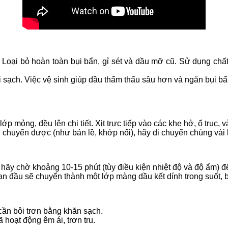
 Loại bỏ hoàn toàn bụi bẩn, gỉ sét và dầu mỡ cũ. Sử dụng chất
ại sạch. Việc vệ sinh giúp dầu thẩm thấu sâu hơn và ngăn bụi b
ớp mỏng, đều lên chi tiết. Xịt trực tiếp vào các khe hở, ổ trục, v
di chuyển được (như bản lề, khớp nối), hãy di chuyển chúng vài
 hãy chờ khoảng 10-15 phút (tùy điều kiện nhiệt độ và độ ẩm) đ
an đầu sẽ chuyển thành một lớp màng dầu kết dính trong suốt, b
cần bôi trơn bằng khăn sạch.
 hoạt động êm ái, trơn tru.