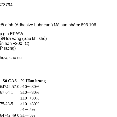
ết dính (Adhesive Lubricant) Mã sản phẩm:
893.106
hụ gia EP/AW
ốt/Hơi vàng (Sau khi khô)
ắn hạn
+
20
0
∘
C
)
P rating)
nhựa, cao su
Số CAS
% Hàm lượng
64742-57-0
≥10−<30%
67-64-1
≥10−<30%
≥10−<30%
75-28-5
≥10−<30%
≥1−<5%
64742-49-0
≥1−<5%