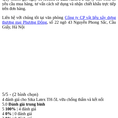
yêu cầu mua hàng, tư vấn cách sử dụng và nhận chiết khấu trực tiếp
trên đơn hàng.
Liên hệ với chúng tôi tại văn phòng
Công ty CP vật liệu xây dựng
thương mại Phương Đông
, số 22 ngõ 43 Nguyễn Phong Sắc, Cầu
Giấy, Hà Nội
5/5 - (2 bình chọn)
4 đánh giá cho
Sika Latex TH-5L vữa chống thấm và kết nối
5.0
Đánh giá trung bình
5
100%
| 4 đánh giá
4
0%
| 0 đánh giá