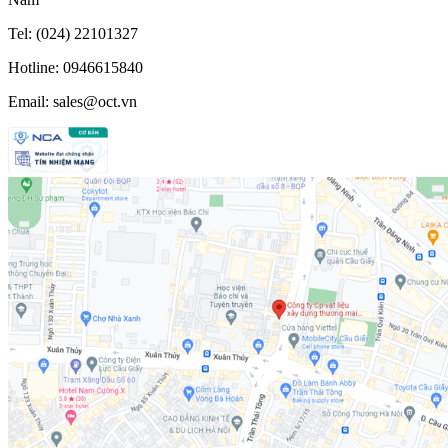
Tel: (024) 22101327
Hotline: 0946615840
Email: sales@oct.vn