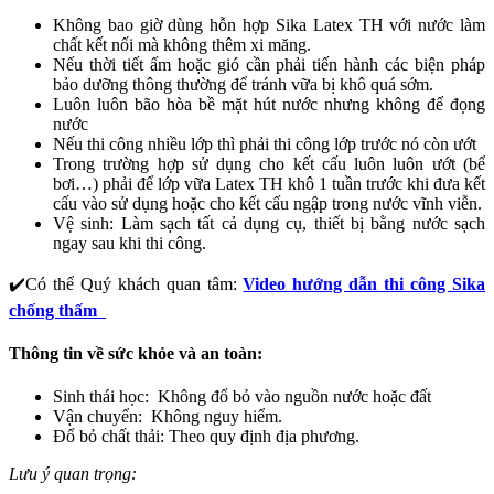
Không bao giờ dùng hỗn hợp Sika Latex TH với nước làm
chất kết nối mà không thêm xi măng.
Nếu thời tiết ấm hoặc gió cần phải tiến hành các biện pháp
bảo dưỡng thông thường để tránh vữa bị khô quá sớm.
Luôn luôn bão hòa bề mặt hút nước nhưng không để đọng
nước
Nếu thi công nhiều lớp thì phải thi công lớp trước nó còn ướt
Trong trường hợp sử dụng cho kết cấu luôn luôn ướt (bể
bơi…) phải để lớp vữa Latex TH khô 1 tuần trước khi đưa kết
cấu vào sử dụng hoặc cho kết cấu ngập trong nước vĩnh viễn.
Vệ sinh: Làm sạch tất cả dụng cụ, thiết bị bằng nước sạch
ngay sau khi thi công.
✔️Có thể Quý khách quan tâm:
Video hướng dẫn thi công Sika
chống thấm
Thông tin về sức khỏe và an toàn:
Sinh thái học: Không đổ bỏ vào nguồn nước hoặc đất
Vận chuyển: Không nguy hiểm.
Đổ bỏ chất thải: Theo quy định địa phương.
Lưu ý quan trọng: