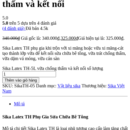
thấm và kết nối
5.0
5.0
trên 5 dựa trên
4
đánh giá
(
4
đánh giá)
Đã bán
4.5k
340.000
₫
Giá gốc là: 340.000₫.
325.000
₫
Giá hiện tại là: 325.000₫.
Sika Latex TH phụ gia khi trộn với xi măng hoặc vữa xi măng-cát
tạo thành lớp vữa để kết nối sửa chữa bê tông, vữa trát chống thấm,
vữa dặm vá mỏng, vữa cán sàn
Sika Latex TH-5L vữa chống thấm và kết nối số lượng
Thêm vào giỏ hàng
SKU:
SikaTH-05
Danh mục:
Vật liệu sika
Thương hiệu:
Sika Việt
Nam
Mô tả
Sika Latex TH Phụ Gia Sửa Chữa Bê Tông
Mô tả chi tiết Sika Latex TH là loại nhũ tương cao cấp làm tăng chất