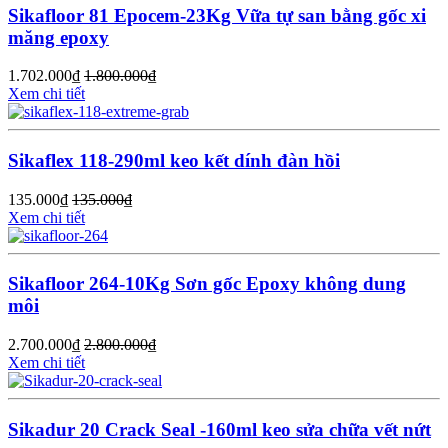
Sikafloor 81 Epocem-23Kg Vữa tự san bằng gốc xi
măng epoxy
1.702.000
₫
1.800.000
₫
Xem chi tiết
Sikaflex 118-290ml keo kết dính đàn hồi
135.000
₫
135.000
₫
Xem chi tiết
Sikafloor 264-10Kg Sơn gốc Epoxy không dung
môi
2.700.000
₫
2.800.000
₫
Xem chi tiết
Sikadur 20 Crack Seal -160ml keo sửa chữa vết nứt