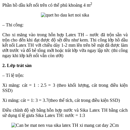
2
Phần hồ dầu kết nối trên có thể phủ khoảng 4 m
– Thi công:
Cho xi măng vào trong hỗn hợp Latex TH – nước đã trộn sẵn và
trộn cho đến khi đạt được độ sệt đều như kem. Thi công lớp hồ dầu
kết nối Latex TH với chiều dày 1-2 mm lên trên bề mặt đã được làm
ướt trước và đổ bê tông mới hoặc trát lớp vữa ngay lập tức (thi công
ngay khi lớp kết nối vẫn còn ướt)
2. Lớp trát sàn
– Tỉ lệ trộn:
Xi măng: cát = 1 : 2.5 = 3 (theo khối lượng, cát trong điều kiện
SSD)
Xi măng: cát = 1: 3 = 3.7(theo thể tích, cát trong điều kiện SSD)
Điều chỉnh độ sệt bằng hỗn hợp nước và Sika Latex TH bằng cách
sử dụng tỉ lệ giưa Sika Latex TH: nước = 1:3