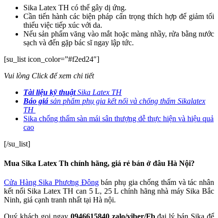
Sika Latex TH có thể gây dị ứng.
Cần tiến hành các biện pháp cẩn trọng thích hợp để giảm tối
thiểu việc tiếp xúc với da.
Nếu sản phẩm văng vào mắt hoặc màng nhầy, rửa bằng nước
sạch và đến gặp bác sĩ ngay lập tức.
[su_list icon_color=”#f2ed24″]
Vui lòng Click để xem chi tiết
Tài liệu kỹ thuật
Sika Latex TH
Báo giá
sản phẩm phụ gia kết nối và chống thấm Sikalatex
TH
Sika chống thấm sàn mái sân thượng dễ thực hiện và hiệu quả
cao
[/su_list]
Mua Sika Latex Th chính hãng, giá rẻ bán ở đâu Hà Nội?
Cửa Hàng Sika Phương Đông
bán phụ gia chống thấm và tác nhân
kết nối Sika Latex TH can 5 L, 25 L chính hãng nhà máy Sika Bắc
Ninh, giá cạnh tranh nhất tại Hà nội.
Quý khách gọi ngay
0946615840 zalo/viber/Fb
đại lý bán Sika để