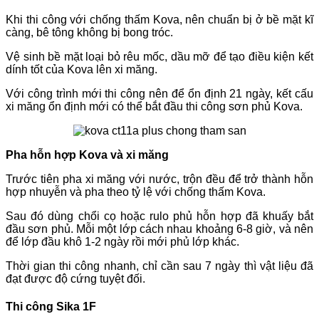
Khi thi công với chống thấm Kova, nên chuẩn bị ở bề mặt kĩ
càng, bê tông không bị bong tróc.
Vệ sinh bề mặt loại bỏ rêu mốc, dầu mỡ để tạo điều kiện kết
dính tốt của Kova lên xi măng.
Với công trình mới thi công nên để ổn định 21 ngày, kết cấu
xi măng ổn định mới có thể bắt đầu thi công sơn phủ Kova.
Pha hỗn hợp Kova và xi măng
Trước tiên pha xi măng với nước, trộn đều để trở thành hỗn
hợp nhuyễn và pha theo tỷ lệ với chống thấm Kova.
Sau đó dùng chổi cọ hoặc rulo phủ hỗn hợp đã khuấy bắt
đầu sơn phủ. Mỗi một lớp cách nhau khoảng 6-8 giờ, và nên
để lớp đầu khô 1-2 ngày rồi mới phủ lớp khác.
Thời gian thi công nhanh, chỉ cần sau 7 ngày thì vật liệu đã
đạt được độ cứng tuyệt đối.
Thi công Sika 1F