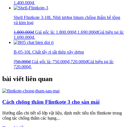
1.400.000₫.
Shell Flintkote 3-18L Nhũ tương bitum chống thấm bê tông
và kim loại
1.800.000
₫
Giá gốc là: 1.800.000₫.
1.690.000
₫
Giá hiện tại là:
1.690.000₫.
B-05-10L Chất tẩy rỉ sắt thép xây dựng
750.000
₫
Giá gốc là: 750.000₫.
720.000
₫
Giá hiện tại là:
720.000₫.
bài viết liên quan
Cách chống thấm Flintkote 3 cho sàn mái
Hướng dẫn chi tiết số lớp vật liệu, định mức tiêu tốn flintkote trong
công tác chống thấm các hạng...