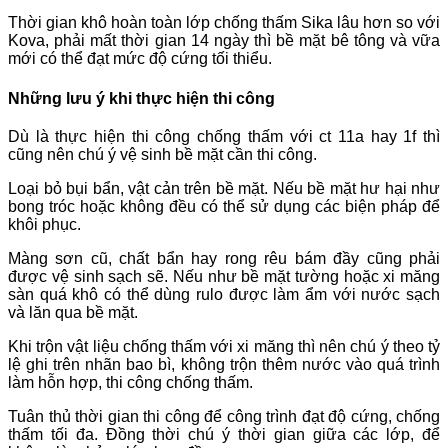
Thời gian khô hoàn toàn lớp chống thấm Sika lâu hơn so với
Kova, phải mất thời gian 14 ngày thì bề mặt bê tông và vữa
mới có thể đạt mức độ cứng tối thiểu.
Những lưu ý khi thực hiện thi công
Dù là thực hiện thi công chống thấm với ct 11a hay 1f thì
cũng nên chú ý vệ sinh bề mặt cần thi công.
Loại bỏ bụi bẩn, vật cản trên bề mặt. Nếu bề mặt hư hại như
bong tróc hoặc không đều có thể sử dụng các biện pháp để
khôi phục.
Màng sơn cũ, chất bẩn hay rong rêu bám đầy cũng phải
được vệ sinh sạch sẽ. Nếu như bề mặt tường hoặc xi măng
sàn quá khô có thể dùng rulo được làm ẩm với nước sạch
và lăn qua bề mặt.
Khi trộn vật liệu chống thấm với xi măng thì nên chú ý theo tỷ
lệ ghi trên nhãn bao bì, không trộn thêm nước vào quá trình
làm hỗn hợp, thi công chống thấm.
Tuân thủ thời gian thi công để công trình đạt độ cứng, chống
thấm tối đa. Đồng thời chú ý thời gian giữa các lớp, để