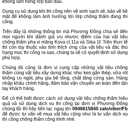
không làm hỏng lớp ban đầu.
Dụng cụ sử dụng khi thi công nên vệ sinh sạch sẽ, bảo vệ bề
mặt để không làm ảnh hưởng tới lớp chống thấm đang thi
công.
Trên đây là những thông tin mà Phương Đông chia sẻ đến
mọi người khi đánh giá ưu nhược điểm của hai vật liệu
chống thấm pha xi măng Kova ct 11a và Sika 1f. Trên thực tế
thì còn tùy thuộc vào tính thích ứng của vật liệu và đặc thù
hạng mục thi công ra sao, chúng ta sẽ có quyết định sử dụng
phù hợp.
Chúng tôi cũng là đơn vị cung cấp những vật liệu chống
thấm cùng vật liệu xây dựng khác như keo gắn thép, vữa rót
không co ngót, phụ gia bê tông, chất tăng cứng sàn. Hàng
nhập khẩu chính hãng, đảm bảo vận chuyển an toàn đến tận
tay khách hàng.
Để có thể biết được cách sử dụng vật liệu chống thấm hiệu
quả và sử dụng dịch vụ thi công tại đơn vị Phương Đông
chúng tôi thì hãy liên lạc ngay tới
0946615840 zalo/viber/Fb
để được tư vấn về mua vật liệu cũng như là tư vấn dịch vụ
thi công chống thấm công trình nhé.