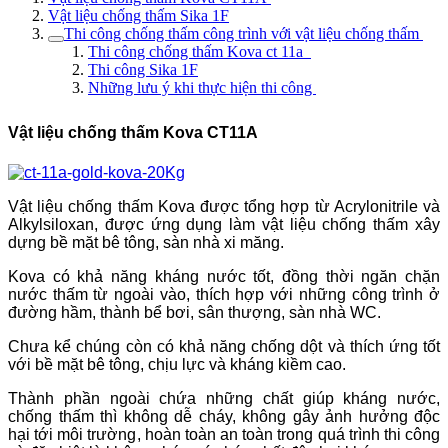
Vật liệu chống thấm Sika 1F
Thi công chống thấm công trình với vật liệu chống thấm
Thi công chống thấm Kova ct 11a
Thi công Sika 1F
Những lưu ý khi thực hiện thi công
Vật liệu chống thấm Kova CT11A
Vật liệu chống thấm Kova được tổng hợp từ Acrylonitrile và
Alkylsiloxan, được ứng dụng làm vật liệu chống thấm xây
dựng bề mặt bê tông, sàn nhà xi măng.
Kova có khả năng kháng nước tốt, đồng thời ngăn chặn
nước thấm từ ngoài vào, thích hợp với những công trình ở
đường hầm, thành bể bơi, sân thượng, sàn nhà WC.
Chưa kể chúng còn có khả năng chống dột và thích ứng tốt
với bề mặt bê tông, chịu lực và kháng kiềm cao.
Thành phần ngoài chứa những chất giúp kháng nước,
chống thấm thì không dễ cháy, không gây ảnh hưởng độc
hại tới môi trường, hoàn toàn an toàn trong quá trình thi công