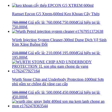
Ramset Epcon G5 Xtrem-600ml Keo Khoan Cấy Thép
760.000
₫
Giá gốc là: 760.000₫.
750.000
₫
Giá hiện tại là:
750.000₫.
Würth Injection System Cleaner-300ml Dung Dịch Vệ Sinh
Kim Xăng Buồng Đốt
210.000
₫
Giá gốc là: 210.000₫.
195.000
₫
Giá hiện tại là:
195.000₫.
Wurth Stone Chip and Underbody Protection-1000ml Sơn
phủ gầm xe chống đá văng cao cấp
500.000
₫
Giá gốc là: 500.000₫.
450.000
₫
Giá hiện tại là:
450.000₫.