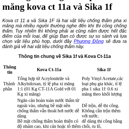
măng kova ct 11a và Sika 1f
Kova ct 11 a và Sika 1F là hai vật liệu chống thấm pha xi
măng mà nhiều người thường nghe đến khi thi công chống
thấm. Tuy nhiên thì không phải ai cũng nắm được hết đặc
điểm của mỗi loại, để giúp Bạn có được sự so sánh và lựa
chọn vật liệu phù hợp, dưới đây
Phương Đông
sẽ đưa ra
đánh giá về hai vật liệu chống thấm này.
Thông tin chung về Sika 1f và Kova Ct-11a
Thông
Kova Ct-11a
Sika 1f
tin
Tổng hợp từ Acrylonitrile và
Poly Vinyl Acetate,các
Thành
Alkylsiloxan, tỷ lệ pha xi măng
loại phụ gia khác, tỉ lệ
phần
1:1 (01 Kg CT-11A Gold với 01
pha 1 sika 1f: 0.6 xi
Kg xi măng)
măng theo khối lượng
Ngăn cản hoàn toàn nước thấm từ
ngoài vào, nhưng bề mặt nền
Dễ trộn, dễ thi công.
chống thấm vẫn thoát hơi nước dễ
Không cần trộn thêm
dàng
với nước.
Bề mặt chống thấm hoàn thiện có
dễ dàng thi công bằng
độ nhám cao, khi cán hoặc tô thêm
chổi, ru lô,