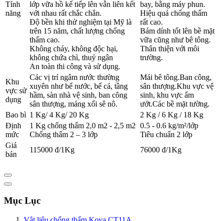
Tính
lớp vữa hồ kế tiếp lên vẫn liên kết
bay, bằng máy phun.
năng
với nhau rất chắc chắn.
Hiệu quả chống thấm
Độ bền khi thử nghiệm tại Mỹ là
rất cao.
trên 15 năm, chất lượng chống
Bám dính tốt lên bề mặt
thấm cao.
vữa cũng như bê tông.
Không cháy, không độc hại,
Thân thiện với môi
không chứa chì, thuỷ ngân
trường.
An toàn thi công và sử dụng.
Các vị trí ngâm nước thường
Mái bê tông.Ban công,
Khu
xuyên như bể nước, bể cá, tầng
sân thượng.Khu vực vệ
vực sử
hầm, sàn nhà vệ sinh, ban công
sinh, khu vực ẩm
dụng
sân thượng, máng xối sê nô.
ướt.Các bề mặt tường.
Bao bì
1 Kg/ 4 Kg/ 20 Kg
2 Kg / 6 Kg / 18 Kg
Định
1 Kg chống thấm 2,0 m2 - 2,5 m2
0.5 - 0.6 kg/m²/lớp
mức
Chống thấm 2 – 3 lớp
Tiêu chuẩn 2 lớp
Giá
115000 đ/1Kg
76000 đ/1Kg
bán
Mục Lục
Vật liệu chống thấm Kova CT11A