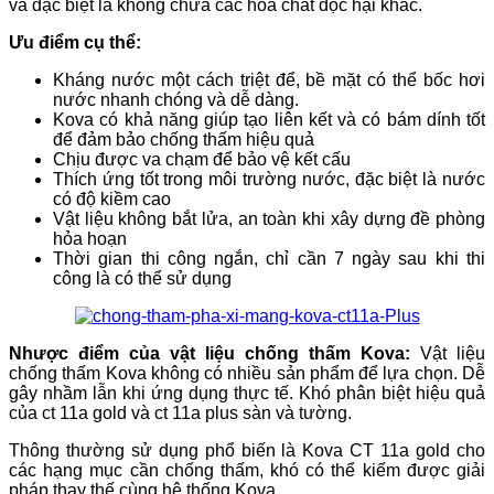
và đặc biệt là không chứa các hóa chất độc hại khác.
Ưu điểm cụ thể:
Kháng nước một cách triệt để, bề mặt có thể bốc hơi
nước nhanh chóng và dễ dàng.
Kova có khả năng giúp tạo liên kết và có bám dính tốt
để đảm bảo chống thấm hiệu quả
Chịu được va chạm để bảo vệ kết cấu
Thích ứng tốt trong môi trường nước, đặc biệt là nước
có độ kiềm cao
Vật liệu không bắt lửa, an toàn khi xây dựng đề phòng
hỏa hoạn
Thời gian thi công ngắn, chỉ cần 7 ngày sau khi thi
công là có thể sử dụng
Nhược điểm của vật liệu chống thấm Kova:
Vật liệu
chống thấm Kova không có nhiều sản phẩm để lựa chọn. Dễ
gây nhầm lẫn khi ứng dụng thực tế. Khó phân biệt hiệu quả
của ct 11a gold và ct 11a plus sàn và tường.
Thông thường sử dụng phổ biến là Kova CT 11a gold cho
các hạng mục cần chống thấm,
khó có thể kiếm được giải
pháp thay thế cùng hệ thống Kova.