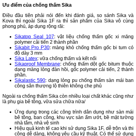
Ưu điểm của chống thấm Sika
Điều đầu tiên phải nói đến khi đánh giá, so sánh Sika và
Kova thì ngoài Sika 1F ra thì sản phẩm của Sika vô cùng
phong phú, áp dụng rộng rãi:
Sikatop Seal 107
: vật liệu chống thấm gốc xi măng
polymer cải tiến 2 thành phần
Sikabit Pro P30
: màng khò chống thấm gốc bi tum có
độ dày 3 mm
Sika Latex
: vữa chống thấm và kết nối
Sikaproof Membrane
: chống thấm dột gốc bitum thuộc
dạng màng lỏng đàn hồi, gốc polymer cải tiến, 2 thành
phần.
Sikalastic 590
: dạng lỏng pu chống thấm sàn mái ban
công sân thượng lộ thiên không che phủ
Ngoài ra chống thấm Sika còn nhiều loại chất khác cũng như
là phụ gia bê tông, vữa sửa chữa nữa/
Ứng dụng trong các công trình dân dụng như sàn mái
bê tông, ban công, khu vực sàn ẩm ướt, bề mặt tường
nhà tắm, nhà vệ sinh
Hiệu quả kinh tế cao khi sử dụng Sika 1F, dễ trộn và thi
công dễ dàng, không yêu cầu kỹ thuật. Có thể sử dụng