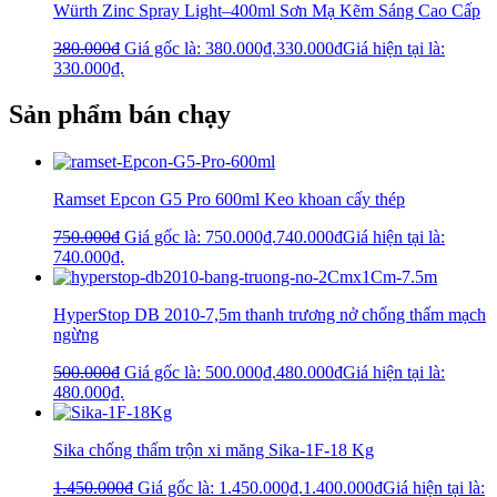
Würth Zinc Spray Light–400ml Sơn Mạ Kẽm Sáng Cao Cấp
380.000
₫
Giá gốc là: 380.000₫.
330.000
₫
Giá hiện tại là:
330.000₫.
Sản phẩm bán chạy
Ramset Epcon G5 Pro 600ml Keo khoan cấy thép
750.000
₫
Giá gốc là: 750.000₫.
740.000
₫
Giá hiện tại là:
740.000₫.
HyperStop DB 2010-7,5m thanh trương nở chống thấm mạch
ngừng
500.000
₫
Giá gốc là: 500.000₫.
480.000
₫
Giá hiện tại là:
480.000₫.
Sika chống thấm trộn xi măng Sika-1F-18 Kg
1.450.000
₫
Giá gốc là: 1.450.000₫.
1.400.000
₫
Giá hiện tại là: