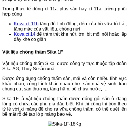
Trong thực tế dùng ct 11a plus sàn hay ct 11a tường phối
hợp cùng
Kova ct 11b
tăng độ linh động, dẻo của hồ vữa tô trát,
tăng mác của vật liệu, chống nứt
Kova ct 14
để trám trét khe nứt lớn, bịt mối nối hoặc lấp
đầy khe co giãn
Vật liệu chống thấm Sika 1F
Vật liệu chống thấm Sika, được công ty trực thuộc tập đoàn
Sika AG, Thụy Sĩ sản xuất.
Được ứng dụng chống thấm sàn, mái và còn nhiều lĩnh vực
khác nhau, công trình khác nhau như: sàn nhà vệ sinh, trần
chung cư, sân thượng, tầng hầm, bể chứa nước, …
Sika 1F là vật liệu chống thấm được đóng gói sẵn ở dạng
lỏng có chứa các phụ gia đặc biệt. Khi thi công thì trộn theo
tỷ lệ với xi măng để cho ra vữa chống thấm, có thể quét lên
bề mặt rỗ để tạo lớp màng bảo vệ.