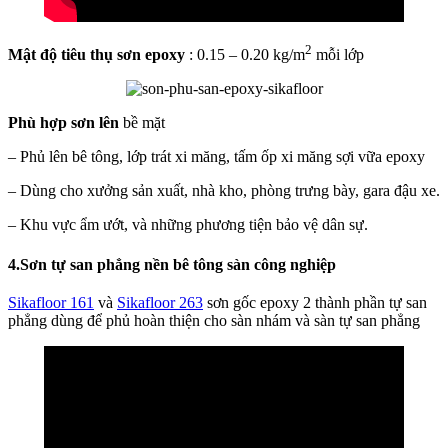
2
Mật độ tiêu thụ sơn epoxy
: 0.15 – 0.20 kg/m
mỗi lớp
Phù hợp sơn lên
bề mặt
– Phủ lên bê tông, lớp trát xi măng, tấm ốp xi măng sợi vữa epoxy
– Dùng cho xưởng sản xuất, nhà kho, phòng trưng bày, gara đậu xe.
– Khu vực ẩm ướt, và những phương tiện bảo vệ dân sự.
4.Sơn tự san phẳng nền bê tông sàn công nghiệp
Sikafloor 161
và
Sikafloor 263
sơn gốc epoxy 2 thành phần tự san
phẳng dùng để phủ hoàn thiện cho sàn nhám và sàn tự san phẳng