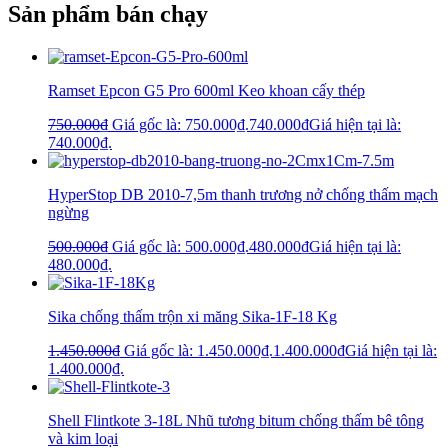
Sản phẩm bán chạy
Ramset Epcon G5 Pro 600ml Keo khoan cấy thép
750.000
₫
Giá gốc là: 750.000₫.
740.000
₫
Giá hiện tại là:
740.000₫.
HyperStop DB 2010-7,5m thanh trương nở chống thấm mạch
ngừng
500.000
₫
Giá gốc là: 500.000₫.
480.000
₫
Giá hiện tại là:
480.000₫.
Sika chống thấm trộn xi măng Sika-1F-18 Kg
1.450.000
₫
Giá gốc là: 1.450.000₫.
1.400.000
₫
Giá hiện tại là:
1.400.000₫.
Shell Flintkote 3-18L Nhũ tương bitum chống thấm bê tông
và kim loại