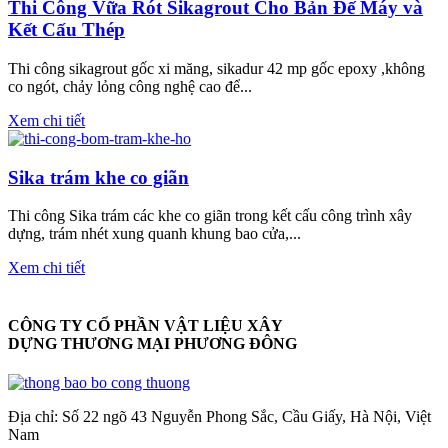
Thi Công Vữa Rót Sikagrout Cho Bản Đế Máy và
Kết Cấu Thép
Thi công sikagrout gốc xi măng, sikadur 42 mp gốc epoxy ,không
co ngót, chảy lỏng công nghệ cao để...
Xem chi tiết
Sika trám khe co giãn
Thi công Sika trám các khe co giãn trong kết cấu công trình xây
dựng, trám nhét xung quanh khung bao cửa,...
Xem chi tiết
CÔNG TY CỔ PHẦN VẬT LIỆU XÂY
DỰNG THƯƠNG MẠI PHƯƠNG ĐÔNG
Địa chỉ: Số 22 ngõ 43 Nguyễn Phong Sắc, Cầu Giấy, Hà Nội, Việt
Nam