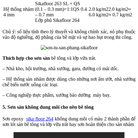
Sikafloor 263 SL + QS
Hệ thống nhám
(0.1 – 0.3 mm)=1:1QS 0.4
2.0 kg/m22.0 kg/m2≈
4 mm
– 0.7 mm
6.0 kg/m2≈ 0.7 kg/m2
Lớp phủ Sikafloor 264
Chú ý: số liệu tính theo lý thuyết và không chính xác, nó phụ thuộc
vào độ nghiêng, độ phẳng của bề mặt và sự hao hụt trong thi công.
Thích hợp cho sơn sàn
bê tông và lớp vữa trát.
– Nhà kho, hội trường, nhà xưởng, gara, đường có mái dốc.
– Hệ thống sàn nhám được dùng cho những nơi ẩm ướt, nhà xưởng
chế biến nước uống các loại.
– Công nghiệp thực phẩm, xưởng bảo dưỡng máy bay.
5. Sơn sàn không dung môi cho nền bê tông
Sơn epoxy
sika floor 264
không dung môi có màu 2 thành phần để
sơn lót sàn bê tông và lớp vữa trát hay sơn hoàn thiện cho sàn nhám