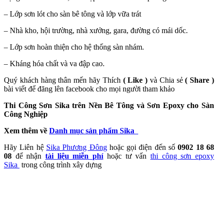
– Lớp sơn lót cho sàn bê tông và lớp vữa trát
– Nhà kho, hội trường, nhà xưởng, gara, đường có mái dốc.
– Lớp sơn hoàn thiện cho hệ thống sàn nhám.
– Kháng hóa chất và va đập cao.
Quý khách hàng thân mến hãy Thích
( Like )
và Chia sẻ
( Share )
bài viết để đăng lên facebook cho mọi người tham khảo
Thi Công Sơn Sika trên Nền Bê Tông và Sơn Epoxy cho Sàn
Công Nghiệp
Xem thêm về
Danh mục sản phẩm Sika
Hãy Liên hệ
Sika Phương Đông
hoặc gọi điện đến số
0902 18 68
08
để nhận
tài liệu miễn phí
hoặc tư vấn
thi công sơn epoxy
Sika
trong công trình xây dựng