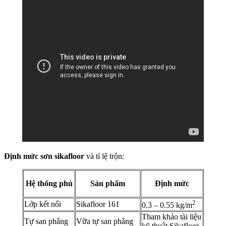
Định mức sơn sikafloor
và tỉ lệ trộn:
Hệ thống phủ
Sản phẩm
Định mức
2
Lớp kết nối
Sikafloor 161
0.3 – 0.55 kg/m
Tham khảo tài liệu
Tự san phẳng
Vữa tự san phẳng
kỹ thuật Sikafloor