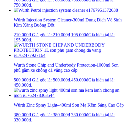
750.000₫.
Würth Injection System Cleaner-300ml Dung Dịch Vệ Sinh
Kim Xăng Buồng Đốt
210.000
₫
Giá gốc là: 210.000₫.
195.000
₫
Giá hiện tại là:
195.000₫.
Wurth Stone Chip and Underbody Protection-1000ml Sơn
phủ gầm xe chống đá văng cao cấp
500.000
₫
Giá gốc là: 500.000₫.
450.000
₫
Giá hiện tại là:
450.000₫.
Würth Zinc Spray Light–400ml Sơn Mạ Kẽm Sáng Cao Cấp
380.000
₫
Giá gốc là: 380.000₫.
330.000
₫
Giá hiện tại là:
330.000₫.