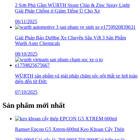
2 Sơn Phủ Gầm WÜRTH Stone Chip & Zinc Spray Light
Giải Pháp Chống rỉ Giảm Tiếng Ù Cho Xe
06/11/2025
Giải Pháp Bảo Dưỡng Xe Chuyên Sâu Với 3 Sản Phẩm
Wurth Auto Chemicals
08/10/2025
WÜRTH sản phẩm và giải pháp chăm sóc nội thất xe hơi toàn
diện đến từ Đức
07/10/2025
Sản phẩm mới nhất
Ramset Epcon G5 Xtrem-600ml Keo Khoan Cấy Thép
760.000
₫
Giá gốc là: 760.000₫.
750.000
₫
Giá hiện tại là: