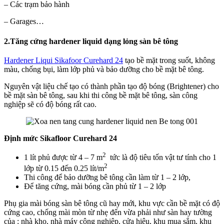
– Các trạm bảo hành
– Garages…
2.Tăng cứng hardener liquid dạng lỏng sàn bê tông
Hardener Liqui Sikafoor Curehard 24
tạo bề mặt trong suốt, không
màu, chống bụi, làm lớp phủ và bảo dưỡng cho bề mặt bê tông.
Nguyên vật liệu chế tạo có thành phần tạo độ bóng (Brightener) cho
bề mặt sàn bê tông, sau khi thi công bề mặt bê tông, sàn công
nghiệp sẽ có độ bóng rất cao.
Định mức Sikafloor Curehard 24
2
1 lít phủ được từ 4 – 7 m
tức là độ tiêu tốn vật tư tính cho 1
2
lớp từ 0.15 đến 0.25 lít/m
Thi công để bảo dưỡng bê tông cần làm từ 1 – 2 lớp,
Để tăng cứng, mài bóng cần phủ từ 1 – 2 lớp
Phụ gia mài bóng sàn bê tông cũ hay mới, khu vực cần bề mặt có độ
cứng cao, chống mài mòn từ nhẹ đến vừa phải như sàn hay tường
của : nhà kho, nhà máy công nghiêp, cửa hiệu, khu mua sắm, khu