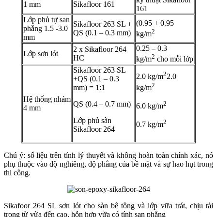
1 mm
Sikafloor 161
161
Lớp phủ tự san
(0.95 + 0.95
Sikafloor 263 SL +
phẳng 1.5 -3.0
2
QS (0.1 – 0.3 mm)
kg/m
mm
0.25 – 0.3
2 x Sikafloor 264
Lớp sơn lót
2
HC
kg/m
cho mỗi lớp
Sikafloor 263 SL
2
2.0 kg/m
2.0
+
QS (0.1 – 0.3
2
kg/m
mm) = 1:1
Hệ thống nhám
2
QS (0.4 – 0.7 mm)
6.0 kg/m
4 mm
Lớp phủ sàn
2
0.7 kg/m
Sikafloor 264
Chú ý: số liệu trên tính lý thuyết và không hoàn toàn chính xác, nó
phụ thuộc vào độ nghiêng, độ phẳng của bề mặt và sự hao hụt trong
thi công.
Sikafoor 264 SL sơn lót cho sàn bê tông và lớp vữa trát, chịu tải
trọng từ vừa đến cao, hỗn hợp vữa có tính san phẳng