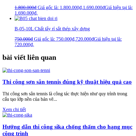
1.800.000
₫
Giá gốc là: 1.800.000₫.
1.690.000
₫
Giá hiện tại là:
1.690.000₫.
B-05-10L Chất tẩy rỉ sắt thép xây dựng
750.000
₫
Giá gốc là: 750.000₫.
720.000
₫
Giá hiện tại là:
720.000₫.
bài viết liên quan
Thi công sơn sân tennis đúng kỹ thuật hiệu quả cao
Thi công sơn sân tennis là công tác thực hiện như quy trình trong
cấu tạo lớp nền của bản vẽ...
Xem chi tiết
Hướng dẫn thi công sika chống thấm cho hạng mục
công trình