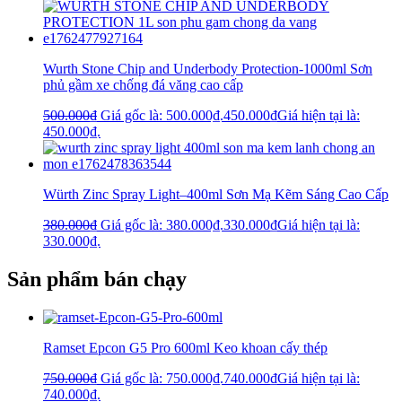
Wurth Stone Chip and Underbody Protection-1000ml Sơn
phủ gầm xe chống đá văng cao cấp
500.000
₫
Giá gốc là: 500.000₫.
450.000
₫
Giá hiện tại là:
450.000₫.
Würth Zinc Spray Light–400ml Sơn Mạ Kẽm Sáng Cao Cấp
380.000
₫
Giá gốc là: 380.000₫.
330.000
₫
Giá hiện tại là:
330.000₫.
Sản phẩm bán chạy
Ramset Epcon G5 Pro 600ml Keo khoan cấy thép
750.000
₫
Giá gốc là: 750.000₫.
740.000
₫
Giá hiện tại là:
740.000₫.