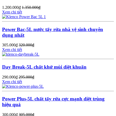
1.200.000
₫
1.350.000
₫
Xem chi tiết
Power Bac-5L nước tẩy rửa nhà vệ sinh chuyên
dụng nhất
305.000
₫
320.000
₫
Xem chi tiết
Day Break-5L chất khử mùi diệt khuẩn
290.000
₫
295.000
₫
Xem chi tiết
Power Plus-5L chất tẩy rửa cực mạnh diệt trùng
hiệu quả
300.000
₫
305.000
₫