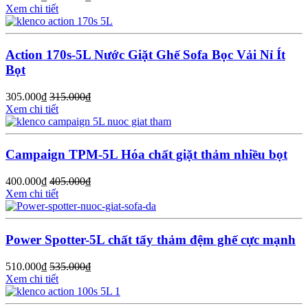
Xem chi tiết
Action 170s-5L Nước Giặt Ghế Sofa Bọc Vải Nỉ Ít
Bọt
305.000
₫
315.000
₫
Xem chi tiết
Campaign TPM-5L Hóa chất giặt thảm nhiều bọt
400.000
₫
405.000
₫
Xem chi tiết
Power Spotter-5L chất tẩy thảm đệm ghế cực mạnh
510.000
₫
535.000
₫
Xem chi tiết