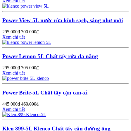
Xem chi tiết
Power View-5L nước rửa kính sạch, sáng như mới
295.000
₫
300.000
₫
Xem chi tiết
Power Lemon-5L Chất tẩy rửa đa năng
295.000
₫
305.000
₫
Xem chi tiết
Power Brite-5L Chất tẩy cặn can-xi
445.000
₫
460.000
₫
Xem chi tiết
Klen 899-5L Klenco Chất tẩy cặn đường ống