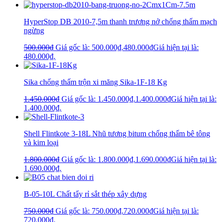
HyperStop DB 2010-7,5m thanh trương nở chống thấm mạch
ngừng
500.000
₫
Giá gốc là: 500.000₫.
480.000
₫
Giá hiện tại là:
480.000₫.
Sika chống thấm trộn xi măng Sika-1F-18 Kg
1.450.000
₫
Giá gốc là: 1.450.000₫.
1.400.000
₫
Giá hiện tại là:
1.400.000₫.
Shell Flintkote 3-18L Nhũ tương bitum chống thấm bê tông
và kim loại
1.800.000
₫
Giá gốc là: 1.800.000₫.
1.690.000
₫
Giá hiện tại là:
1.690.000₫.
B-05-10L Chất tẩy rỉ sắt thép xây dựng
750.000
₫
Giá gốc là: 750.000₫.
720.000
₫
Giá hiện tại là:
720.000₫.