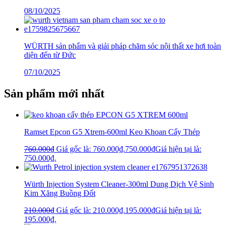
08/10/2025
WÜRTH sản phẩm và giải pháp chăm sóc nội thất xe hơi toàn
diện đến từ Đức
07/10/2025
Sản phẩm mới nhất
Ramset Epcon G5 Xtrem-600ml Keo Khoan Cấy Thép
760.000
₫
Giá gốc là: 760.000₫.
750.000
₫
Giá hiện tại là:
750.000₫.
Würth Injection System Cleaner-300ml Dung Dịch Vệ Sinh
Kim Xăng Buồng Đốt
210.000
₫
Giá gốc là: 210.000₫.
195.000
₫
Giá hiện tại là:
195.000₫.