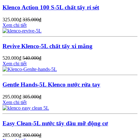
Klenco Action 100 S-5L chất tẩy rỉ sét
325.000
₫
335.000
₫
Xem chi tiết
Revive Klenco-5L chất tẩy xi măng
520.000
₫
540.000
₫
Xem chi tiết
Gentle Hands-5L Klenco nước rửa tay
295.000
₫
305.000
₫
Xem chi tiết
Easy Clean-5L nước tẩy dầu mỡ động cơ
285.000
₫
300.000
₫