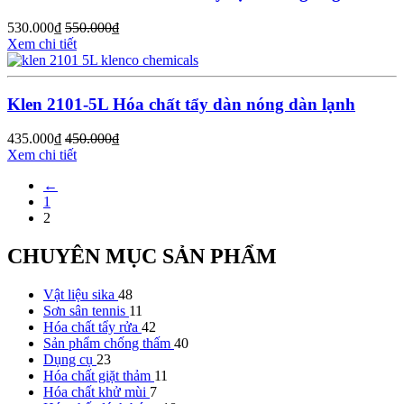
530.000
₫
550.000
₫
Xem chi tiết
Klen 2101-5L Hóa chất tẩy dàn nóng dàn lạnh
435.000
₫
450.000
₫
Xem chi tiết
←
1
2
CHUYÊN MỤC SẢN PHẨM
Vật liệu sika
48
Sơn sân tennis
11
Hóa chất tẩy rửa
42
Sản phẩm chống thấm
40
Dụng cụ
23
Hóa chất giặt thảm
11
Hóa chất khử mùi
7