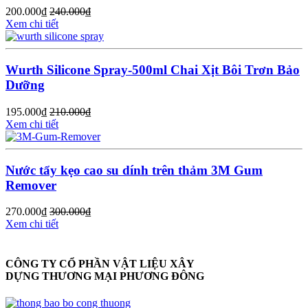
200.000
₫
240.000
₫
Xem chi tiết
Wurth Silicone Spray-500ml Chai Xịt Bôi Trơn Bảo
Dưỡng
195.000
₫
210.000
₫
Xem chi tiết
Nước tẩy kẹo cao su dính trên thảm 3M Gum
Remover
270.000
₫
300.000
₫
Xem chi tiết
CÔNG TY CỔ PHẦN VẬT LIỆU XÂY
DỰNG THƯƠNG MẠI PHƯƠNG ĐÔNG