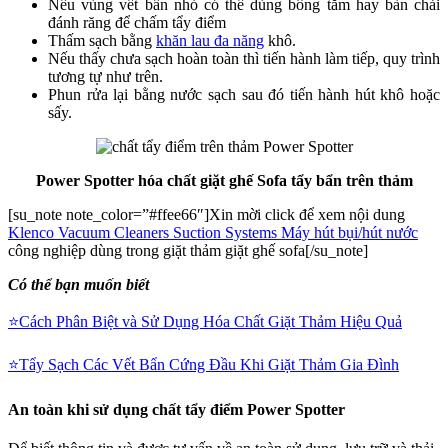
Nếu vùng vết bẩn nhỏ có thể dùng bông tăm hay bàn chải
đánh răng để chấm tẩy điểm
Thấm sạch bằng
khăn lau đa năng
khô.
Nếu thấy chưa sạch hoàn toàn thì tiến hành làm tiếp, quy trình
tương tự như trên.
Phun rửa lại bằng nước sạch sau đó tiến hành hút khô hoặc
sấy.
Power Spotter hóa chất giặt ghế Sofa tẩy bẩn trên thảm
[su_note note_color=”#ffee66″]Xin mời click để xem nội dung
Klenco Vacuum Cleaners Suction Systems Máy hút bụi/hút nước
công nghiệp dùng trong giặt thảm giặt ghế sofa[/su_note]
Có thể bạn muốn biết
⭐️Cách Phân Biệt và Sử Dụng Hóa Chất Giặt Thảm Hiệu Quả
⭐️Tẩy Sạch Các Vết Bẩn Cứng Đầu Khi Giặt Thảm Gia Đình
An toàn khi sử dụng chất tẩy điểm Power Spotter