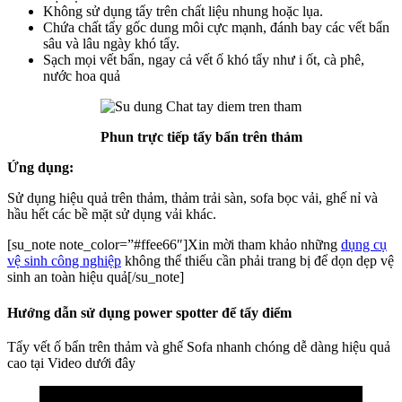
Không sử dụng tẩy trên chất liệu nhung hoặc lụa.
Chứa chất tẩy gốc dung môi cực mạnh, đánh bay các vết bẩn
sâu và lâu ngày khó tẩy.
Sạch mọi vết bẩn, ngay cả vết ố khó tẩy như i ốt, cà phê,
nước hoa quả
Phun trực tiếp tẩy bẩn trên thảm
Ứng dụng:
Sử dụng hiệu quả trên thảm, thảm trải sàn, sofa bọc vải, ghế nỉ và
hầu hết các bề mặt sử dụng vải khác.
[su_note note_color=”#ffee66″]Xin mời tham khảo những
dụng cụ
vệ sinh công nghiệp
không thể thiếu cần phải trang bị để dọn dẹp vệ
sinh an toàn hiệu quả[/su_note]
Hướng dẫn sử dụng power spotter để tẩy điểm
Tẩy vết ố bẩn trên thảm và ghế Sofa nhanh chóng dễ dàng hiệu quả
cao tại Video dưới đây