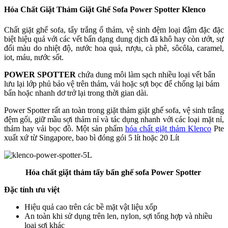
Hóa Chất Giặt Thảm Giặt Ghế Sofa Power Spotter Klenco
Chất giặt ghế sofa, tẩy trắng ố thảm, vệ sinh đệm loại đậm đặc đặc
biệt hiệu quả với các vết bẩn dạng dung dịch đã khô hay còn ướt, sự
đổi màu do nhiệt độ, nước hoa quả, rượu, cà phê, sôcôla, caramel,
iot, máu, nước sốt.
POWER SPOTTER
chứa dung môi làm sạch nhiều loại vết bẩn
lưu lại lớp phủ bảo vệ trên thảm, vải hoặc sợi bọc để chống lại bám
bẩn hoặc nhanh dơ trở lại trong thời gian dài.
Power Spotter rất an toàn trong giặt thảm giặt ghế sofa, vệ sinh trắng
đệm gối, giữ mầu sợi thảm nỉ và tác dụng nhanh với các loại mặt nỉ,
thảm hay vải bọc đồ. Một sản phẩm
hóa chất giặt thảm Klenco
Pte
xuất xứ từ Singapore, bao bì đóng gói 5 lít hoặc 20 Lít
Hóa chất giặt thảm tẩy bẩn ghế sofa Power Spotter
Đặc tính ưu việt
Hiệu quả cao trên các bề mặt vật liệu xốp
An toàn khi sử dụng trên len, nylon, sợi tổng hợp và nhiều
loại sợi khác