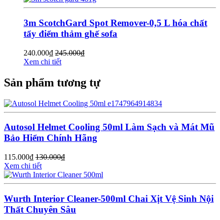
3m ScotchGard Spot Remover-0,5 L hóa chất
tẩy điểm thảm ghế sofa
240.000
₫
245.000
₫
Xem chi tiết
Sản phẩm tương tự
Autosol Helmet Cooling 50ml Làm Sạch và Mát Mũ
Bảo Hiểm Chính Hãng
115.000
₫
130.000
₫
Xem chi tiết
Wurth Interior Cleaner-500ml Chai Xịt Vệ Sinh Nội
Thất Chuyên Sâu