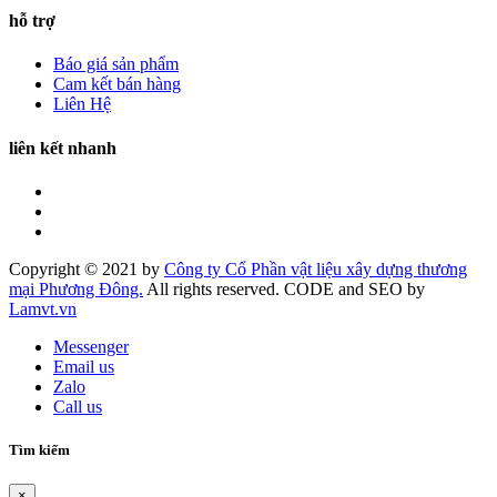
hỗ trợ
Báo giá sản phẩm
Cam kết bán hàng
Liên Hệ
liên kết nhanh
Copyright © 2021 by
Công ty Cổ Phần vật liệu xây dựng thương
mại Phương Đông.
All rights reserved. CODE and SEO by
Lamvt.vn
Messenger
Email us
Zalo
Call us
Tìm kiếm
×