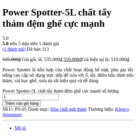
Power Spotter-5L chất tẩy
thảm đệm ghế cực mạnh
5.0
5.0
trên 5 dựa trên
1
đánh giá
(
1
đánh giá)
Đã bán
113
535.000
₫
Giá gốc là: 535.000₫.
510.000
₫
Giá hiện tại là: 510.000₫.
Power Spotter là hỗn hợp của chất hoạt động bề mặt, phụ gia tẩy
trắng cao cấp sử dụng trực tiếp để xóa vết ố, tẩy điểm bẩn dính trên
thảm, vải bọc ghế, sofa da rất hiệu quả và dễ dàng
Power Spotter-5L chất tẩy thảm đệm ghế cực mạnh số lượng
Thêm vào giỏ hàng
SKU:
PS-05
Danh mục:
Hóa chất giặt thảm
Thương hiệu:
Klenco
Singapore
Mô tả