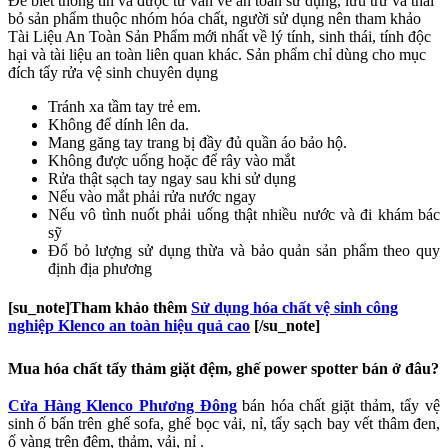
Để biết thông tin và được tư vấn về an toàn sử dụng, lưu trữ và thải
bỏ sản phẩm thuộc nhóm hóa chất, người sử dụng nên tham khảo
Tài Liệu An Toàn Sản Phẩm mới nhất về lý tính, sinh thái, tính độc
hại và tài liệu an toàn liên quan khác. Sản phẩm chỉ dùng cho mục
đích tẩy rửa vệ sinh chuyên dụng
Tránh xa tầm tay trẻ em.
Không để dính lên da.
Mang găng tay trang bị đầy đủ quần áo bảo hộ.
Không được uống hoặc để rây vào mắt
Rửa thật sạch tay ngay sau khi sử dụng
Nếu vào mắt phải rửa nước ngay
Nếu vô tình nuốt phải uống thật nhiều nước và đi khám bác
sỹ
Đổ bỏ lượng sử dụng thừa và bảo quản sản phẩm theo quy
định địa phương
[su_note]Tham khảo thêm
Sử dụng hóa chất vệ sinh công
nghiệp Klenco an toàn hiệu quả cao
[/su_note]
Mua hóa chất tẩy thảm giặt đệm, ghế power spotter bán ở đâu?
Cửa Hàng Klenco Phương Đông
bán hóa chất giặt thảm, tẩy vệ
sinh ố bẩn trên ghế sofa, ghế bọc vải, nỉ, tẩy sạch bay vết thâm đen,
ố vàng trên đệm, thảm, vải, nỉ .