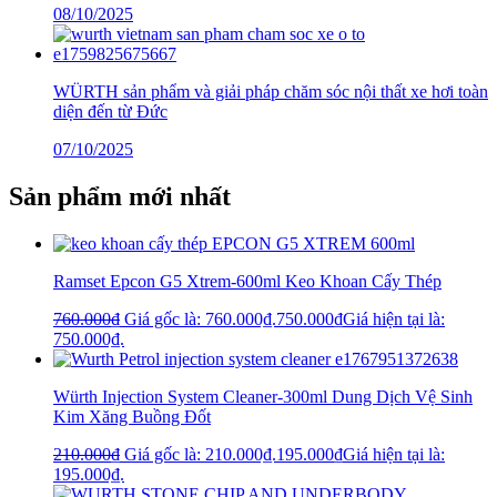
08/10/2025
WÜRTH sản phẩm và giải pháp chăm sóc nội thất xe hơi toàn
diện đến từ Đức
07/10/2025
Sản phẩm mới nhất
Ramset Epcon G5 Xtrem-600ml Keo Khoan Cấy Thép
760.000
₫
Giá gốc là: 760.000₫.
750.000
₫
Giá hiện tại là:
750.000₫.
Würth Injection System Cleaner-300ml Dung Dịch Vệ Sinh
Kim Xăng Buồng Đốt
210.000
₫
Giá gốc là: 210.000₫.
195.000
₫
Giá hiện tại là:
195.000₫.