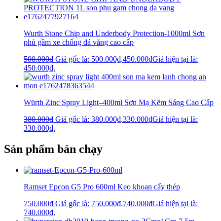
Wurth Stone Chip and Underbody Protection-1000ml Sơn
phủ gầm xe chống đá văng cao cấp
500.000
₫
Giá gốc là: 500.000₫.
450.000
₫
Giá hiện tại là:
450.000₫.
Würth Zinc Spray Light–400ml Sơn Mạ Kẽm Sáng Cao Cấp
380.000
₫
Giá gốc là: 380.000₫.
330.000
₫
Giá hiện tại là:
330.000₫.
Sản phẩm bán chạy
Ramset Epcon G5 Pro 600ml Keo khoan cấy thép
750.000
₫
Giá gốc là: 750.000₫.
740.000
₫
Giá hiện tại là:
740.000₫.