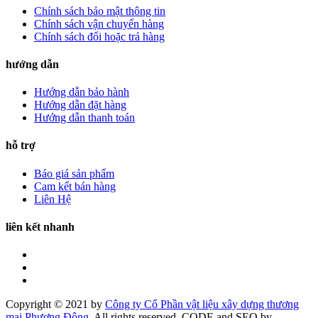
Chính sách bảo mật thông tin
Chính sách vận chuyển hàng
Chính sách đổi hoặc trả hàng
hướng dẫn
Hướng dẫn bảo hành
Hướng dẫn đặt hàng
Hướng dẫn thanh toán
hỗ trợ
Báo giá sản phẩm
Cam kết bán hàng
Liên Hệ
liên kết nhanh
Copyright © 2021 by
Công ty Cổ Phần vật liệu xây dựng thương
mại Phương Đông.
All rights reserved. CODE and SEO by