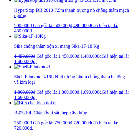
HyperStop DB 2010-7,5m thanh trương nở chống thấm mạch
ngừng
500.000
₫
Giá gốc là: 500.000₫.
480.000
₫
Giá hiện tại là:
480.000₫.
Sika chống thấm trộn xi măng Sika-1F-18 Kg
1.450.000
₫
Giá gốc là: 1.450.000₫.
1.400.000
₫
Giá hiện tại là:
1.400.000₫.
Shell Flintkote 3-18L Nhũ tương bitum chống thấm bê tông
và kim loại
1.800.000
₫
Giá gốc là: 1.800.000₫.
1.690.000
₫
Giá hiện tại là:
1.690.000₫.
B-05-10L Chất tẩy rỉ sắt thép xây dựng
750.000
₫
Giá gốc là: 750.000₫.
720.000
₫
Giá hiện tại là:
720.000₫.