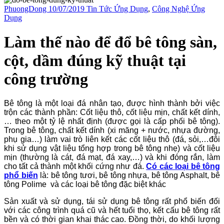
PhuongDong
10/07/2019
Tin Tức Ứng Dụng
,
Công Nghệ Ứng
Dụng
Làm thế nào để đổ bê tông sàn,
cột, dầm đúng kỹ thuật tại
công trường
Bê tông là một loại đá nhân tạo, được hình thành bởi việc
trộn các thành phần: Cốt liệu thô, cốt liệu mịn, chất kết dính,
… theo một tỷ lệ nhất định (được gọi là cấp phối bê tông).
Trong bê tông, chất kết dính (xi măng + nước, nhựa đường,
phụ gia…) làm vai trò liên kết các cốt liệu thô (đá, sỏi,…đôi
khi sử dụng vật liệu tổng hợp trong bê tông nhẹ) và cốt liệu
mịn (thường là cát, đá mạt, đá xay,…) và khi đóng rắn, làm
cho tất cả thành một khối cứng như đá.
Có các loại bê tông
phổ biến
là: bê tông tươi, bê tông nhựa, bê tông Asphalt, bê
tông Polime và các loại bê tông đặc biệt khác
Sản xuất và sử dụng, tái sử dụng bê tông rất phổ biến đối
với các công trình quá cũ và hết tuổi thọ, kết cấu bê tông rất
bền và có thời gian khai thác cao. Đồng thời, do khối lượng