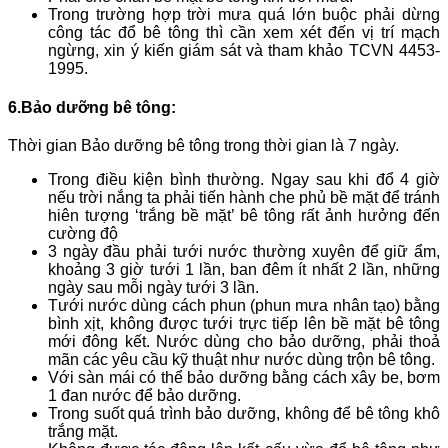
Trong trường hợp trời mưa quá lớn buộc phải dừng
công tác đổ bê tông thì cần xem xét đến vị trí mạch
ngừng, xin ý kiến giám sát và tham khảo TCVN 4453-
1995.
6.Bảo dưỡng bê tông:
Thời gian Bảo dưỡng bê tông trong thời gian là 7 ngày.
Trong điều kiện bình thường. Ngay sau khi đổ 4 giờ
nếu trời nắng ta phải tiến hành che phủ bề mặt để tránh
hiên tượng ‘trắng bề mặt’ bê tông rất ảnh hưởng đến
cường độ
3 ngày đầu phải tưới nước thường xuyên để giữ ẩm,
khoảng 3 giờ tưới 1 lần, ban đêm ít nhất 2 lần, những
ngày sau mỗi ngày tưới 3 lần.
Tưới nước dùng cách phun (phun mưa nhân tạo) bằng
bình xịt, không được tưới trực tiếp lên bề mặt bê tông
mới đông kết. Nước dùng cho bảo dưỡng, phải thoả
mãn các yêu cầu kỹ thuật như nước dùng trộn bê tông.
Với sàn mái có thể bảo dưỡng bằng cách xây be, bơm
1 đan nước để bảo dưỡng.
Trong suốt quá trình bảo dưỡng, không để bê tông khô
trắng mặt.