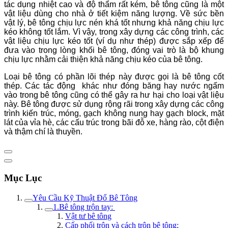
tác dụng nhiệt cao và độ thẩm rất kém, bê tông cũng là một
vật liệu dùng cho nhà ở tiết kiệm năng lượng.
Về sức bền
vật lý, bê tông chịu lực nén khá tốt nhưng khả năng chịu lực
kéo không tốt lắm. Vì vậy, trong xây dựng các công trình, các
vật liệu chịu lực kéo tốt (ví dụ như thép) được sắp xếp để
đưa vào trong lòng khối bê tông, đóng vai trò là bộ khung
chịu lực nhằm cải thiện khả năng chịu kéo của bê tông.
Loại bê tông có phần lõi thép này được gọi là bê tông cốt
thép. Các tác động khác như đóng băng hay nước ngấm
vào trong bê tông cũng có thể gây ra hư hại cho loại vật liệu
này.
Bê tông được sử dụng rộng rãi trong xây dựng các công
trình kiến trúc, móng, gạch không nung hay gạch block, mặt
lát của vỉa hè, các cấu trúc trong bãi đỗ xe, hàng rào, cột điện
và thậm chí là thuyền.
Mục Lục
Yêu Cầu Kỹ Thuật Đổ Bê Tông
1.Bê tông trộn tay:
Vật tư bê tông
Cấp phối trộn và cách trộn bê tông;