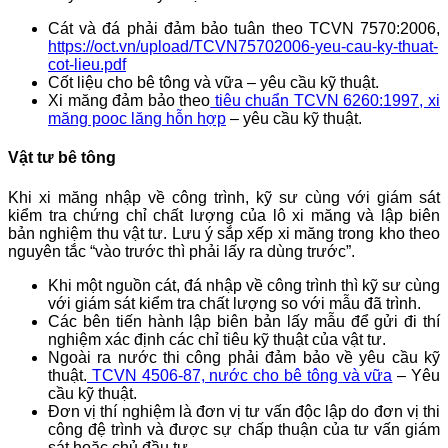
Cát và đá phải đảm bảo tuân theo TCVN 7570:2006,
https://oct.vn/upload/TCVN75702006-yeu-cau-ky-thuat-
cot-lieu.pdf
Cốt liệu cho bê tông và vữa – yêu cầu kỹ thuật.
Xi măng đảm bảo theo
tiêu chuẩn TCVN 6260:1997, xi
măng pooc lăng hỗn hợp
– yêu cầu kỹ thuật.
Vật tư bê tông
Khi xi măng nhập về công trình, kỹ sư cùng với giám sát
kiểm tra chứng chỉ chất lượng của lô xi măng và lập biên
bản nghiệm thu vật tư. Lưu ý sắp xếp xi măng trong kho theo
nguyên tắc “vào trước thì phải lấy ra dùng trước”.
Khi một nguồn cát, đá nhập về công trình thì kỹ sư cùng
với giám sát kiểm tra chất lượng so với mẫu đã trình.
Các bên tiến hành lập biên bản lấy mẫu để gửi đi thí
nghiệm xác định các chỉ tiêu kỹ thuật của vật tư.
Ngoài ra nước thi công phải đảm bảo về yêu cầu kỹ
thuật.
TCVN 4506-87, nước cho bê tông và vữa
– Yêu
cầu kỹ thuật.
Đơn vị thí nghiệm là đơn vị tư vấn độc lập do đơn vị thi
công đệ trình và được sự chấp thuận của tư vấn giám
sát hoặc chủ đầu tư.