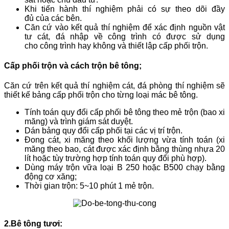
Khi tiến hành thí nghiệm phải có sự theo dõi đầy
đủ của các bên.
Căn cứ vào kết quả thí nghiệm để xác định nguồn vật
tư cát, đá nhập về công trình có được sử dụng
cho công trình hay không và thiết lập cấp phối trộn.
Cấp phối trộn và cách trộn bê tông;
Căn cứ trên kết quả thí nghiệm cát, đá phòng thí nghiệm sẽ
thiết kế bảng cấp phối trộn cho từng loại mác bê tông.
Tính toán quy đổi cấp phối bê tông theo mẻ trộn (bao xi
măng) và trình giám sát duyệt.
Dán bảng quy đổi cấp phối tại các vị trí trộn.
Đong cát, xi măng theo khối lượng vừa tính toán (xi
măng theo bao, cát được xác định bằng thùng nhựa 20
lít hoặc tùy trường hợp tính toán quy đổi phù hợp).
Dùng máy trộn vữa loại B 250 hoặc B500 chạy bằng
động cơ xăng;
Thời gian trộn: 5~10 phút 1 mẻ trộn.
2.Bê tông tươi: