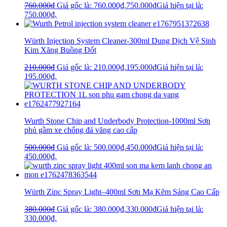
760.000
₫
Giá gốc là: 760.000₫.
750.000
₫
Giá hiện tại là:
750.000₫.
Würth Injection System Cleaner-300ml Dung Dịch Vệ Sinh
Kim Xăng Buồng Đốt
210.000
₫
Giá gốc là: 210.000₫.
195.000
₫
Giá hiện tại là:
195.000₫.
Wurth Stone Chip and Underbody Protection-1000ml Sơn
phủ gầm xe chống đá văng cao cấp
500.000
₫
Giá gốc là: 500.000₫.
450.000
₫
Giá hiện tại là:
450.000₫.
Würth Zinc Spray Light–400ml Sơn Mạ Kẽm Sáng Cao Cấp
380.000
₫
Giá gốc là: 380.000₫.
330.000
₫
Giá hiện tại là:
330.000₫.