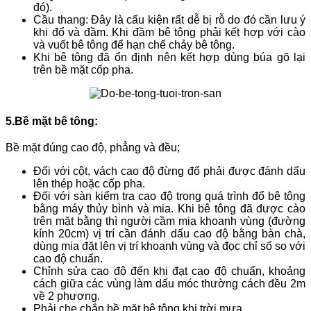
đó).
Cầu thang: Đây là cấu kiện rất dễ bị rỗ do đó cần lưu ý
khi đổ và đầm. Khi đầm bê tông phải kết hợp với cào
và vuốt bê tông để hạn chế chảy bê tông.
Khi bê tông đã ổn định nên kết hợp dùng búa gõ lại
trên bề mặt cốp pha.
5.Bề mặt bê tông:
Bề mặt đúng cao độ, phẳng và đều;
Đối với cột, vách cao độ đừng đổ phải được đánh dấu
lên thép hoặc cốp pha.
Đối với sàn kiểm tra cao độ trong quá trình đổ bê tông
bằng máy thủy bình và mia. Khi bê tông đã được cào
trên mặt bằng thì người cầm mia khoanh vùng (đường
kính 20cm) vị trí cần đánh dấu cao độ bằng bàn chà,
dùng mia đặt lên vị trí khoanh vùng và đọc chỉ số so với
cao độ chuẩn.
Chỉnh sửa cao độ đến khi đạt cao độ chuẩn, khoảng
cách giữa các vùng làm dấu móc thường cách đều 2m
về 2 phương.
Phải che chắn bề mặt bê tông khi trời mưa.