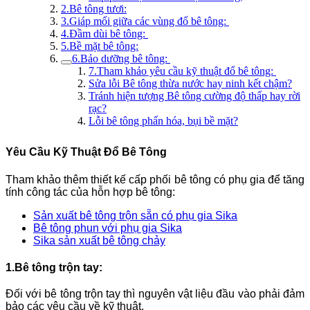
2.Bê tông tươi:
3.Giáp mối giữa các vùng đổ bê tông:
4.Đầm dùi bê tông:
5.Bề mặt bê tông:
6.Bảo dưỡng bê tông:
7.Tham khảo yêu cầu kỹ thuật đổ bê tông:
Sửa lỗi Bê tông thừa nước hay ninh kết chậm?
Tránh hiện tượng Bê tông cường độ thấp hay rời
rạc?
Lỗi bê tông phấn hóa, bụi bề mặt?
Yêu Cầu Kỹ Thuật Đổ Bê Tông
Tham khảo thêm thiết kế cấp phối bê tông có phụ gia để tăng
tính công tác của hỗn hợp bê tông:
Sản xuất bê tông trộn sẵn có phụ gia Sika
Bê tông phun với phụ gia Sika
Sika sản xuất bê tông chảy
1.Bê tông trộn tay:
Đối với bê tông trộn tay thì nguyên vật liệu đầu vào phải đảm
bảo các yêu cầu về kỹ thuật.