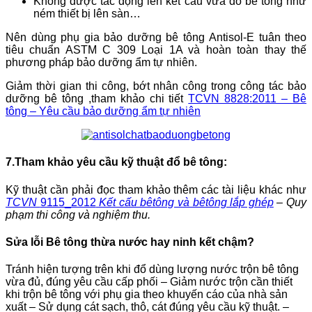
Không được tác động lên kết cấu vừa đổ bê tông như
ném thiết bị lên sàn…
Nên dùng phụ gia bảo dưỡng bê tông Antisol-E tuân theo
tiêu chuẩn ASTM C 309 Loại 1A và hoàn toàn thay thế
phương pháp bảo dưỡng ẩm tự nhiên.
Giảm thời gian thi công, bớt nhân công trong công tác bảo
dưỡng bê tông ,tham khảo chi tiết
TCVN 8828:2011 – Bê
tông – Yêu cầu bảo dưỡng ẩm tự nhiên
7.Tham khảo yêu cầu kỹ thuật đổ bê tông:
Kỹ thuật cần phải đọc tham khảo thêm các tài liệu khác như
TCVN
9115_2012
Kết cấu bêtông và bêtông lắp ghép
– Quy
phạm thi công và nghiệm thu.
Sửa lỗi Bê tông thừa nước hay ninh kết chậm?
Tránh hiện tượng trên khi đổ dùng lượng nước trộn bê tông
vừa đủ, đúng yêu cầu cấp phối
– Giảm nước trộn cần thiết
khi trộn bê tông với phụ gia theo khuyến cáo của nhà sản
xuất
– Sử dụng cát sạch, thô, cát đúng yêu cầu kỹ thuật.
–