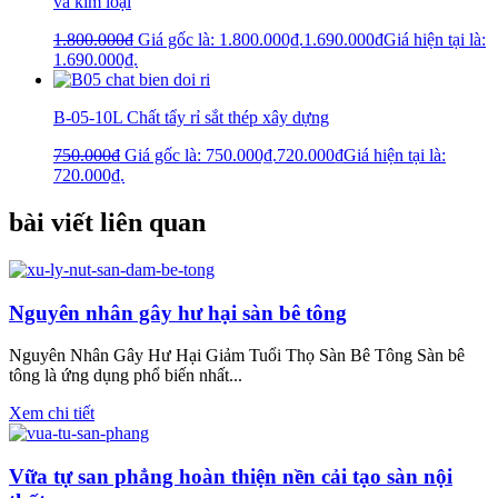
và kim loại
1.800.000
₫
Giá gốc là: 1.800.000₫.
1.690.000
₫
Giá hiện tại là:
1.690.000₫.
B-05-10L Chất tẩy rỉ sắt thép xây dựng
750.000
₫
Giá gốc là: 750.000₫.
720.000
₫
Giá hiện tại là:
720.000₫.
bài viết liên quan
Nguyên nhân gây hư hại sàn bê tông
Nguyên Nhân Gây Hư Hại Giảm Tuổi Thọ Sàn Bê Tông Sàn bê
tông là ứng dụng phổ biến nhất...
Xem chi tiết
Vữa tự san phẳng hoàn thiện nền cải tạo sàn nội