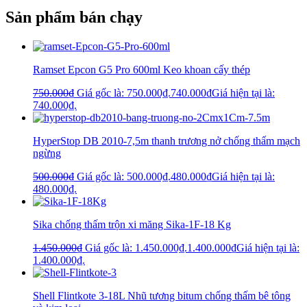
Sản phẩm bán chạy
Ramset Epcon G5 Pro 600ml Keo khoan cấy thép
750.000
₫
Giá gốc là: 750.000₫.
740.000
₫
Giá hiện tại là:
740.000₫.
HyperStop DB 2010-7,5m thanh trương nở chống thấm mạch
ngừng
500.000
₫
Giá gốc là: 500.000₫.
480.000
₫
Giá hiện tại là:
480.000₫.
Sika chống thấm trộn xi măng Sika-1F-18 Kg
1.450.000
₫
Giá gốc là: 1.450.000₫.
1.400.000
₫
Giá hiện tại là:
1.400.000₫.
Shell Flintkote 3-18L Nhũ tương bitum chống thấm bê tông