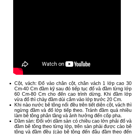
Cột, vách: Đổ vào chân cột, chân vách 1 lớp cao 30
Cm-40 Cm đầm kỹ sau đó tiếp tục đổ và đầm từng lớp
60 Cm-80 Cm cho đến cao trình dừng. Khi đầm lớp
vừa đổ thì chày đầm dùi cắm vào lớp trước 20 Cm.
Khi nào nước bê tông nổi đều trên tiết diện cột, vách thì
ngừng đầm và đổ lớp tiếp theo. Tránh đầm quá nhiều
làm bê tông phân tầng và ảnh hưởng đến cốp pha.
Dầm sàn: Đối với dầm sàn có chiều cao lớn phải đổ và
đầm bê tông theo từng lớp, trên sàn phài được cào bê
tông và đầm đều (cào bê tông đến đâu đầm theo đến