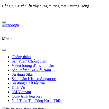
Công ty CP vật liệu xây dựng thương mại Phương Đông
Menu
Chống thấm
Sản Phẩm Chống thấm
Video hướng dẫn sản phẩm
Sản Phẩm Sika Việt Nam
Sử dụng Sika
Sản phẩm Klenco Singapore
Sử dụng Chất tẩy rửa
Dịch Vụ
3M Vietnam
Công trình tiêu biểu
Nhà Thầu Thi Công Hoàn Thiện