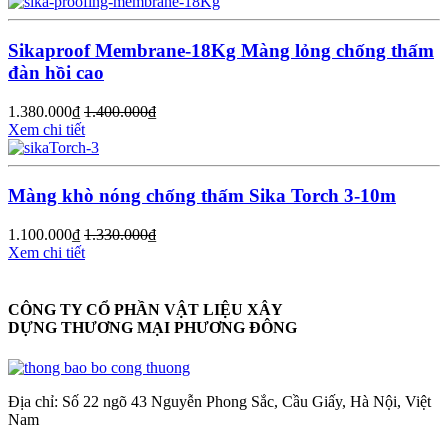
Sikaproof Membrane-18Kg Màng lỏng chống thấm
đàn hồi cao
1.380.000
₫
1.400.000
₫
Xem chi tiết
Màng khò nóng chống thấm Sika Torch 3-10m
1.100.000
₫
1.330.000
₫
Xem chi tiết
CÔNG TY CỔ PHẦN VẬT LIỆU XÂY
DỰNG THƯƠNG MẠI PHƯƠNG ĐÔNG
Địa chỉ: Số 22 ngõ 43 Nguyễn Phong Sắc, Cầu Giấy, Hà Nội, Việt
Nam