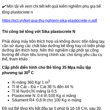
✔️
Mời tải về xem chi tiết kết quả kiểm nghiệm phụ gia bê
tông plastocrete n
https://oct.vn/ket-qua-thu-nghiem-sika-plastocrete-n.pdf
Thi công bê tông với Sika plastocrete N
Phải dùng máy trộn thích hợp và không được trộn bằng tay,
cần sử dụng các chất bảo dưỡng bê tông hay có biện pháp
dưỡng ẩm thích hợp. Nên thử nghiệm cấp phối tại công
trường để chọn liều lượng chính xác cho từng yêu cầu cụ
thể, tham khảo
Cấp phối điển hình cho Bê tông 35 Mpa mẫu lập
0
phương tại 30
C
3
Xi măng 360 Kg/ 1 m
Tỉ lệ Cát – Đá + Cát 38 % đến 44 %
Tỉ lệ Nước/Xi măng là 0,5
Plastocrete N: 0.4 lít /100 Kg xi măng
Sikament R4 :0,8 lít cho 100 Kg xi măng
Độ sụt Bê tông khi bắt đầu tại 0 phút là 16-18 Cm, sau 30