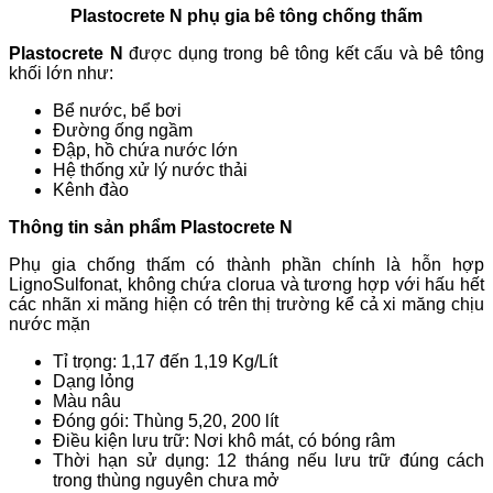
Plastocrete N phụ gia bê tông chống thấm
Plastocrete N
được dụng trong bê tông kết cấu và bê tông
khối lớn như:
Bể nước, bể bơi
Đường ống ngầm
Đập, hồ chứa nước lớn
Hệ thống xử lý nước thải
Kênh đào
Thông tin sản phẩm Plastocrete N
Phụ gia chống thấm có thành phần chính là hỗn hợp
LignoSulfonat, không chứa clorua và tương hợp với hấu hết
các nhãn xi măng hiện có trên thị trường kể cả xi măng chịu
nước mặn
Tỉ trọng: 1,17 đến 1,19 Kg/Lít
Dạng lỏng
Màu nâu
Đóng gói: Thùng 5,20, 200 lít
Điều kiện lưu trữ: Nơi khô mát, có bóng râm
Thời hạn sử dụng: 12 tháng nếu lưu trữ đúng cách
trong thùng nguyên chưa mở