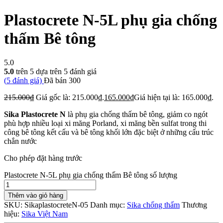
Plastocrete N-5L phụ gia chống
thấm Bê tông
5.0
5.0
trên 5 dựa trên
5
đánh giá
(
5
đánh giá)
Đã bán
300
215.000
₫
Giá gốc là: 215.000₫.
165.000
₫
Giá hiện tại là: 165.000₫.
Sika Plastocrete N
là phụ gia chống thấm bê tông, giảm co ngót
phù hợp nhiều loại xi măng Porland, xi măng bền sulfat trong thi
công bê tông kết cấu và bê tông khối lớn đặc biệt ở những cấu trúc
chắn nước
Cho phép đặt hàng trước
Plastocrete N-5L phụ gia chống thấm Bê tông số lượng
Thêm vào giỏ hàng
SKU:
SikaplastocreteN-05
Danh mục:
Sika chống thấm
Thương
hiệu:
Sika Việt Nam