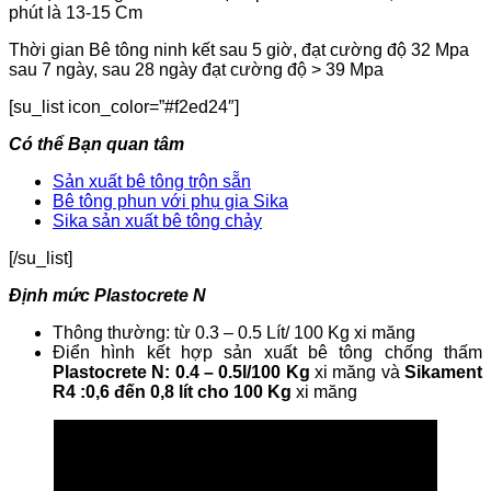
phút là 13-15 Cm
Thời gian Bê tông ninh kết sau 5 giờ, đạt cường độ 32 Mpa
sau 7 ngày, sau 28 ngày đạt cường độ > 39 Mpa
[su_list icon_color=”#f2ed24″]
Có thể Bạn quan tâm
Sản xuất bê tông trộn sẵn
Bê tông phun với phụ gia Sika
Sika sản xuất bê tông chảy
[/su_list]
Định mức Plastocrete N
Thông thường: từ 0.3 – 0.5 Lít/ 100 Kg xi măng
Điển hình kết hợp sản xuất bê tông chống thấm
Plastocrete N: 0.4 – 0.5l/100 Kg
xi măng và
Sikament
R4 :0,6 đến 0,8 lít cho 100 Kg
xi măng