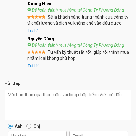
Đường Hiếu
Đã hoàn thành mua hàng tại Công Ty Phương Đông
Sẽ là khách hàng trung thành của công ty
Được xếp
vì chất lượng và dịch vụ không chê vào đâu được
hạng
5
5
sao
Trả lời
Nguyễn Dũng
Đã hoàn thành mua hàng tại Công Ty Phương Đông
Tư vấn kỹ thuật rất tốt, giúp tôi tránh mua
Được xếp
nhầm loại không phù hợp
hạng
5
5
sao
Trả lời
Hỏi đáp
Anh
Chị