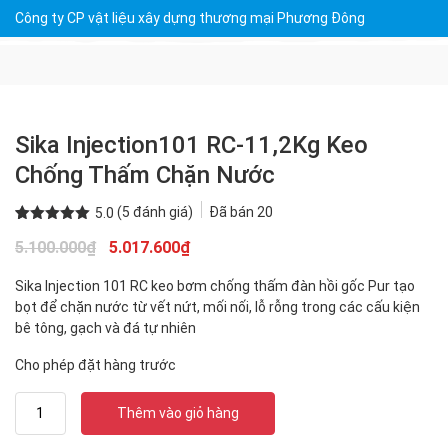
Công ty CP vật liệu xây dựng thương mại Phương Đông
Sika Injection101 RC-11,2Kg Keo
Chống Thấm Chặn Nước
(
5
đánh giá)
Đã bán
20
5.0
5.0
5
trên 5
Giá
Giá
5.100.000
₫
5.017.600
₫
dựa trên
đánh giá
gốc
hiện
Sika Injection 101 RC keo bơm chống thấm đàn hồi gốc Pur tạo
là:
tại
bọt để chặn nước từ vết nứt, mối nối, lỗ rỗng trong các cấu kiện
5.100.000₫.
là:
bê tông, gạch và đá tự nhiên
5.017.600₫.
Cho phép đặt hàng trước
Sika
Thêm vào giỏ hàng
Injection101
RC-