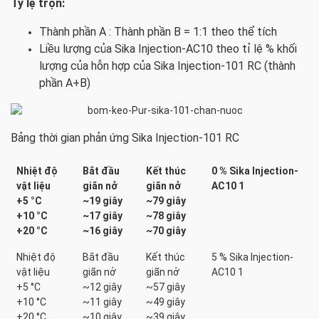
Tỷ lệ trộn:
Thành phần A : Thành phần B = 1:1 theo thể tích
Liều lượng của Sika Injection-AC10 theo tỉ lệ % khối
lượng của hỗn hợp của Sika Injection-101 RC (thành
phần A+B)
Bảng thời gian phản ứng Sika Injection-101 RC
Nhiệt độ
Bắt đầu
Kết thúc
0 % Sika Injection-
vật liệu
giãn nở
giãn nở
AC10 1
+5 °C
~19 giây
~79 giây
+10 °C
~17 giây
~78 giây
+20 °C
~16 giây
~70 giây
Nhiệt độ
Bắt đầu
Kết thúc
5 % Sika Injection-
vật liệu
giãn nở
giãn nở
AC10 1
+5 °C
~12 giây
~57 giây
+10 °C
~11 giây
~49 giây
+20 °C
~10 giây
~39 giây