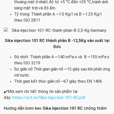
thoáng mát ở nhiệt độ từ +5 °C đến +35 °C,tránh ánh
sáng mặt trời và độ ẩm.
Tỷ trọng: Thành phần A ~1.0 Kg/l và B ~1.25 Kg/l
theo ISO 2811
Sika injection 101 RC thành phần B -12,5Kg sản xuất tại
Đức
Độ nhớt: Thành phần A ~140 mPa∙s và B ~155 mPa∙s
theo ISO 3219
Sự giãn nở Thời gian giãn nở ~15 giây sau khi phản ứng
với nước
Thời gian kết thúc giãn nở ~67 giây theo EN 1406
✔️Mời xem chi tiết thông tin sản phẩm tại
đây:
https://oct.vn/Sika-Injection-101-RC.pdf
Hướng dẫn bơm keo
Sika injection 101 RC
chống thấm