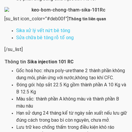
[su_list icon_color=”#deb00f”]
Thông tin liên quan
Sika xử lý vết nứt bê tông
Sửa chữa bê tông rỗ tổ ong
[/su_list]
Thông tin
Sika injection 101 RC
Gốc hoá học: nhựa poly-urethane 2 thành phần không
dung môi, phản ứng với nước,không tạo khí CFC.
Đóng gói: hộp sắt 22.5 Kg gồm thành phần A 10 Kg và
B 12.5 Kg
Màu sắc: thành phần A không màu và thành phần B
màu nâu
Hạn sử dụng 24 tháng kể từ ngày sản xuất nếu lưu giữ
đúng cách trong bao bì còn nguyên, chưa mở.
Lưu trữ keo chống thấm trong điều kiện khô ráo