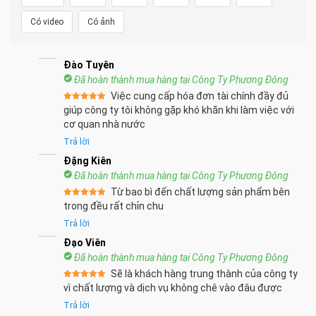
Có video
Có ảnh
Đào Tuyên
Đã hoàn thành mua hàng tại Công Ty Phương Đông
Việc cung cấp hóa đơn tài chính đầy đủ
Được xếp
giúp công ty tôi không gặp khó khăn khi làm việc với
hạng
5
5
cơ quan nhà nước
sao
Trả lời
Đặng Kiên
Đã hoàn thành mua hàng tại Công Ty Phương Đông
Từ bao bì đến chất lượng sản phẩm bên
Được xếp
trong đều rất chỉn chu
hạng
5
5
sao
Trả lời
Đạo Viên
Đã hoàn thành mua hàng tại Công Ty Phương Đông
Sẽ là khách hàng trung thành của công ty
Được xếp
vì chất lượng và dịch vụ không chê vào đâu được
hạng
5
5
sao
Trả lời