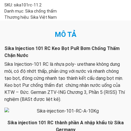
11,2Kg
SKU:
sika101rc-11.2
keo
Danh mục:
Sika chống thấm
chống
Thương hiệu:
Sika Việt Nam
thấm
chặn
MÔ TẢ
nước
số
lượng
Sika Injection 101 RC Keo Bọt PuR Bơm Chống Thấm
Chặn Nước
Sika Injection-101 RC là nhựa poly- urethane không dung
môi, có độ nhớt thấp, phản ứng với nước và nhanh chóng
tạo bọt, đông cứng nhanh tạo thành kết cấu dạng bọt mịn.
Keo bọt Pur chống thấm đạt chứng nhận nước uống của
KTW – Đức. German ZTV-ING Chương 3, Phần 5 (RISS) Thí
nghiệm (BASt được liệt kê).
Sika injection 101 RC thành phần A nhập khẩu từ Sika
Germany