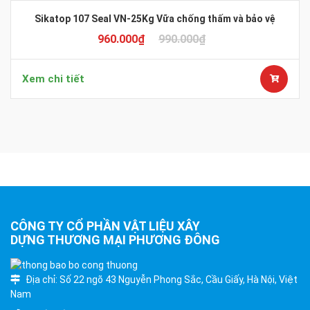
Sikatop 107 Seal VN-25Kg Vữa chống thấm và bảo vệ
960.000
₫
990.000
₫
Xem chi tiết
CÔNG TY CỔ PHẦN VẬT LIỆU XÂY
DỰNG THƯƠNG MẠI PHƯƠNG ĐÔNG
Địa chỉ: Số 22 ngõ 43 Nguyễn Phong Sắc, Cầu Giấy, Hà Nội, Việt
Nam