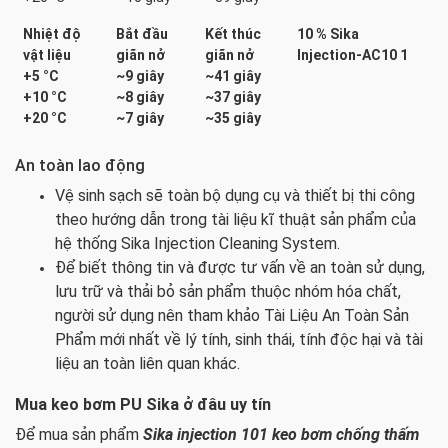
Nhiệt độ
Bắt đầu
Kết thúc
10 % Sika
vật liệu
giãn nở
giãn nở
Injection-AC10 1
+5 °C
~9 giây
~41 giây
+10 °C
~8 giây
~37 giây
+20 °C
~7 giây
~35 giây
An toàn lao động
Vệ sinh sạch sẽ toàn bộ dụng cụ và thiết bị thi công
theo hướng dẫn trong tài liệu kĩ thuật sản phẩm của
hệ thống Sika Injection Cleaning System.
Để biết thông tin và được tư vấn về an toàn sử dụng,
lưu trữ và thải bỏ sản phẩm thuộc nhóm hóa chất,
người sử dụng nên tham khảo Tài Liệu An Toàn Sản
Phẩm mới nhất về lý tính, sinh thái, tính độc hại và tài
liệu an toàn liên quan khác.
Mua keo bơm PU Sika ở đâu uy tín
Để mua sản phẩm
Sika injection 101
keo bơm chống thấm