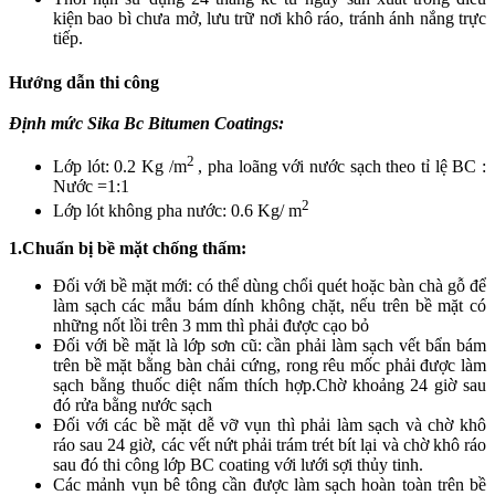
kiện bao bì chưa mở, lưu trữ nơi khô ráo, tránh ánh nắng trực
tiếp.
Hướng dẫn thi công
Định mức Sika Bc Bitumen Coatings:
2
Lớp lót: 0.2 Kg /m
, pha loãng với nước sạch theo tỉ lệ BC :
Nước =1:1
2
Lớp lót không pha nước: 0.6 Kg/ m
1.Chuẩn bị bề mặt chống thấm:
Đối với bề mặt mới: có thể dùng chổi quét hoặc bàn chà gỗ để
làm sạch các mẫu bám dính không chặt, nếu trên bề mặt có
những nốt lồi trên 3 mm thì phải được cạo bỏ
Đối với bề mặt là lớp sơn cũ: cần phải làm sạch vết bẩn bám
trên bề mặt bằng bàn chải cứng, rong rêu mốc phải được làm
sạch bằng thuốc diệt nấm thích hợp.Chờ khoảng 24 giờ sau
đó rửa bằng nước sạch
Đối với các bề mặt dễ vỡ vụn thì phải làm sạch và chờ khô
ráo sau 24 giờ, các vết nứt phải trám trét bít lại và chờ khô ráo
sau đó thi công lớp BC coating với lưới sợi thủy tinh.
Các mảnh vụn bê tông cần được làm sạch hoàn toàn trên bề