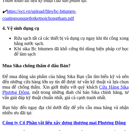
Tham khảo tài liệu kỹ thuật của sản phẩm tại:
✔️
https://oct.vn/upload/files/bc-bitumen-
coatingsonquetlotketnoichongtham.pdf
4. Vệ sinh dụng cụ
Rửa sạch tất cả các thiết bị và dụng cụ ngay khi thi công xong
bằng nước sạch.
Khi sika Bc bitumen đã khô cứng thì dùng biện pháp cơ học
để làm sạch
Mua Sika chống thấm ở đâu Bán?
Để mua đúng sản phẩm của hãng Sika Bạn cần tìm hiểu kỹ và nên
đến những cửa hàng lớn uy tín để được tư vấn kỹ thuật và lựa chọn
mua để chống thấm. Xin giới thiệu với quý khách
Cửa Hàng Sika
Phương Đông
, một trong những điah chỉ bán Sika chính hãng, tư
vấn giải đáp kỹ thuật chuẩn nhất, giá cả cạnh tranh nhất.
Bạn hãy đến ngay địa chỉ dưới đây để yêu cầu mua hàng và nhận
nhiều ưu đãi tại:
Công ty Cổ Phần vật liệu xây dựng thương mại Phương Đông