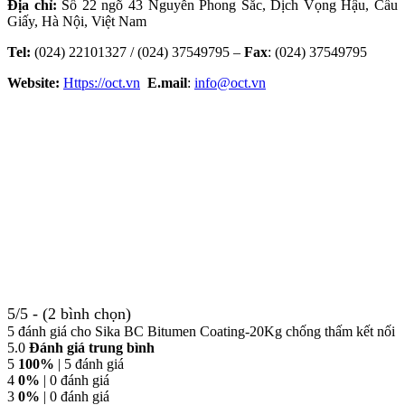
Địa chỉ:
Số 22 ngõ 43 Nguyễn Phong Sắc, Dịch Vọng Hậu, Cầu
Giấy, Hà Nội, Việt Nam
Tel:
(024) 22101327 / (024) 37549795 –
Fax
: (024) 37549795
Website:
Https://oct.vn
E.mail
:
info@oct.vn
5/5 - (2 bình chọn)
5 đánh giá cho
Sika BC Bitumen Coating-20Kg chống thấm kết nối
5.0
Đánh giá trung bình
5
100%
| 5 đánh giá
4
0%
| 0 đánh giá
3
0%
| 0 đánh giá