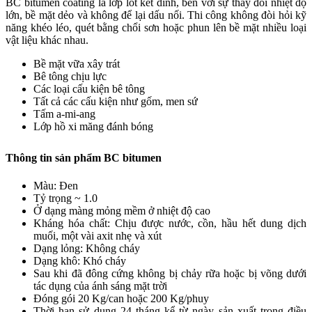
BC bitumen coating là lớp lót kết dính, bền với sự thay đổi nhiệt độ
lớn, bề mặt dẻo và không để lại dấu nối. Thi công không đòi hỏi kỹ
năng khéo léo, quét bằng chổi sơn hoặc phun lên bề mặt nhiều loại
vật liệu khác nhau.
Bề mặt vữa xây trát
Bê tông chịu lực
Các loại cấu kiện bê tông
Tất cả các cấu kiện như gốm, men sứ
Tấm a-mi-ang
Lớp hồ xi măng đánh bóng
Thông tin sản phẩm BC bitumen
Màu: Đen
Tỷ trọng ~ 1.0
Ở dạng màng mỏng mềm ở nhiệt độ cao
Kháng hóa chất: Chịu được nước, cồn, hầu hết dung dịch
muối, một vài axit nhẹ và xút
Dạng lỏng: Không cháy
Dạng khô: Khó cháy
Sau khi đã đông cứng không bị chảy rữa hoặc bị võng dưới
tác dụng của ánh sáng mặt trời
Đóng gói 20 Kg/can hoặc 200 Kg/phuy
Thời hạn sử dụng 24 tháng kể từ ngày sản xuất trong điều