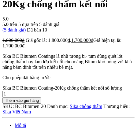
20Kg chống thấm kết nối
5.0
5.0
trên 5 dựa trên
5
đánh giá
(
5
đánh giá)
Đã bán
10
1.800.000
₫
Giá gốc là: 1.800.000₫.
1.700.000
₫
Giá hiện tại là:
1.700.000₫.
Sika BC Bitumen Coatings là nhũ tương bi- tum dùng quét lót
chống thấm hay làm lớp kết nối cho màng Bitum khò nóng với khả
năng bám dính tốt trên nhiều bề mặt.
Cho phép đặt hàng trước
Sika BC Bitumen Coating-20Kg chống thấm kết nối số lượng
Thêm vào giỏ hàng
SKU:
BC Bitumen-20
Danh mục:
Sika chống thấm
Thương hiệu:
Sika Việt Nam
Mô tả