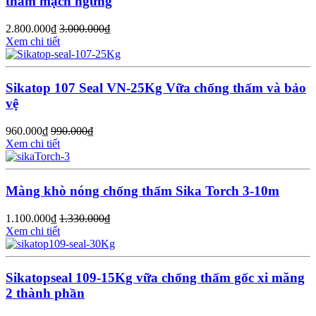
thấm mạch ngừng
2.800.000
₫
3.000.000
₫
Xem chi tiết
Sikatop 107 Seal VN-25Kg Vữa chống thấm và bảo
vệ
960.000
₫
990.000
₫
Xem chi tiết
Màng khò nóng chống thấm Sika Torch 3-10m
1.100.000
₫
1.330.000
₫
Xem chi tiết
Sikatopseal 109-15Kg vữa chống thấm gốc xi măng
2 thành phần