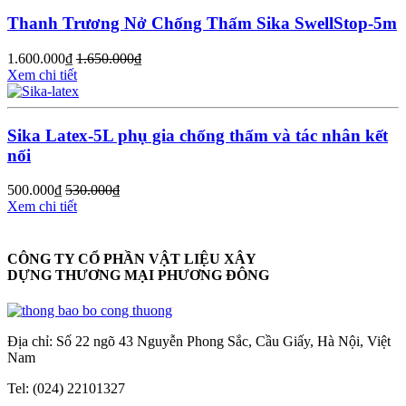
Thanh Trương Nở Chống Thấm Sika SwellStop-5m
1.600.000
₫
1.650.000
₫
Xem chi tiết
Sika Latex-5L phụ gia chống thấm và tác nhân kết
nối
500.000
₫
530.000
₫
Xem chi tiết
CÔNG TY CỔ PHẦN VẬT LIỆU XÂY
DỰNG THƯƠNG MẠI PHƯƠNG ĐÔNG
Địa chỉ: Số 22 ngõ 43 Nguyễn Phong Sắc, Cầu Giấy, Hà Nội, Việt
Nam
Tel: (024) 22101327