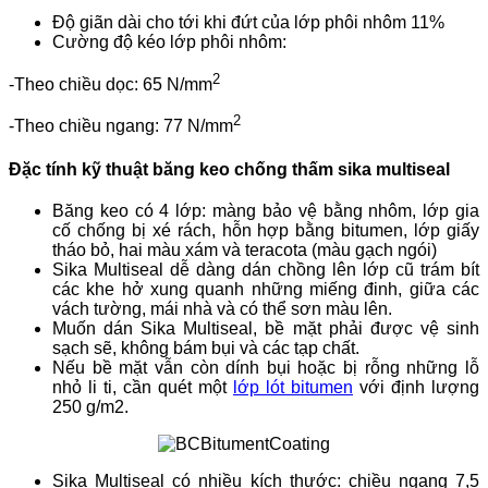
Độ giãn dài cho tới khi đứt của lớp phôi nhôm 11%
Cường độ kéo lớp phôi nhôm:
2
-Theo chiều dọc: 65 N/mm
2
-Theo chiều ngang: 77 N/mm
Đặc tính kỹ thuật băng keo chống thấm sika multiseal
Băng keo có 4 lớp: màng bảo vệ bằng nhôm, lớp gia
cố chống bị xé rách, hỗn hợp bằng bitumen, lớp giấy
tháo bỏ, hai màu xám và teracota (màu gạch ngói)
Sika Multiseal dễ dàng dán chồng lên lớp cũ trám bít
các khe hở xung quanh những miếng đinh, giữa các
vách tường, mái nhà và có thể sơn màu lên.
Muốn dán Sika Multiseal, bề mặt phải được vệ sinh
sạch sẽ, không bám bụi và các tạp chất.
Nếu bề mặt vẫn còn dính bụi hoặc bị rỗng những lỗ
nhỏ li ti, cần quét một
lớp lót bitumen
với định lượng
250 g/m2.
Sika Multiseal có nhiều kích thước: chiều ngang 7,5