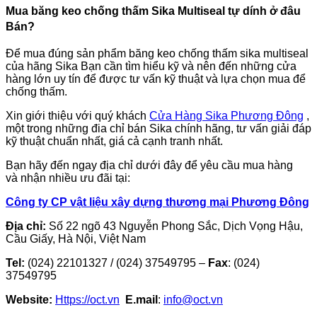
Mua băng keo chống thấm Sika Multiseal tự dính ở đâu
Bán?
Để mua đúng sản phẩm băng keo chống thấm sika multiseal
của hãng Sika Bạn cần tìm hiểu kỹ và nên đến những cửa
hàng lớn uy tín để được tư vấn kỹ thuật và lựa chọn mua để
chống thấm.
Xin giới thiệu với quý khách
Cửa Hàng Sika Phương Đông
,
một trong những đia chỉ bán Sika chính hãng, tư vấn giải đáp
kỹ thuật chuẩn nhất, giá cả cạnh tranh nhất.
Bạn hãy đến ngay địa chỉ dưới đây để yêu cầu mua hàng
và nhận nhiều ưu đãi tại:
Công ty CP vật liệu xây dựng thương mại Phương Đông
Địa chỉ:
Số 22 ngõ 43 Nguyễn Phong Sắc, Dịch Vọng Hậu,
Cầu Giấy, Hà Nội, Việt Nam
Tel:
(024) 22101327 / (024) 37549795 –
Fax
: (024)
37549795
Website:
Https://oct.vn
E.mail
:
info@oct.vn