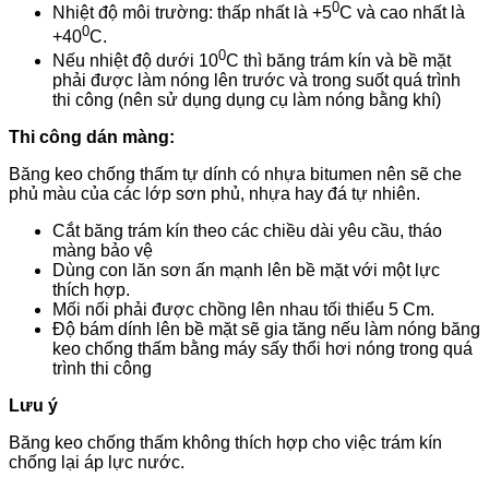
0
Nhiệt độ môi trường: thấp nhất là +5
C và cao nhất là
0
+40
C.
0
Nếu nhiệt độ dưới 10
C thì băng trám kín và bề mặt
phải được làm nóng lên trước và trong suốt quá trình
thi công (nên sử dụng dụng cụ làm nóng bằng khí)
Thi công dán màng:
Băng keo chống thấm tự dính có nhựa bitumen nên sẽ che
phủ màu của các lớp sơn phủ, nhựa hay đá tự nhiên.
Cắt băng trám kín theo các chiều dài yêu cầu, tháo
màng bảo vệ
Dùng con lăn sơn ấn mạnh lên bề mặt với một lực
thích hợp.
Mối nối phải được chồng lên nhau tối thiểu 5 Cm.
Độ bám dính lên bề mặt sẽ gia tăng nếu làm nóng băng
keo chống thấm bằng máy sấy thổi hơi nóng trong quá
trình thi công
Lưu ý
Băng keo chống thấm không thích hợp cho việc trám kín
chống lại áp lực nước.