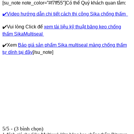
[su_note note_color=”#f7ff55″]
Có thể Quý khách quan tâm:
✔️Video hướng dẫn chi tiết cách thi công Sika chống thấm
✔️Vui lòng Click để
xem tài liệu kỹ thuật băng keo chống
thấm SikaMultiseal
✔️Xem
Báo giá sản phẩm Sika multiseal màng chống thấm
tự dính tại đây
[/su_note]
5/5 - (3 bình chọn)