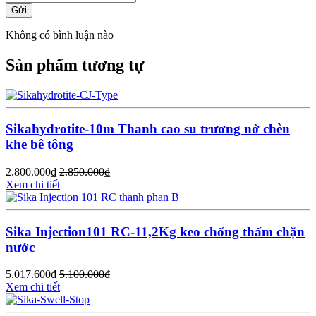
Gửi
Không có bình luận nào
Sản phẩm tương tự
Sikahydrotite-10m Thanh cao su trương nở chèn
khe bê tông
2.800.000
₫
2.850.000
₫
Xem chi tiết
Sika Injection101 RC-11,2Kg keo chống thấm chặn
nước
5.017.600
₫
5.100.000
₫
Xem chi tiết