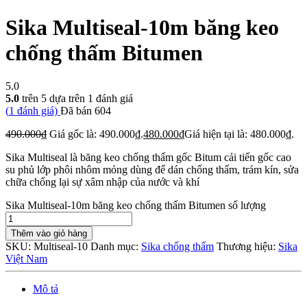
Sika Multiseal-10m băng keo
chống thấm Bitumen
5.0
5.0
trên 5 dựa trên
1
đánh giá
(
1
đánh giá)
Đã bán
604
490.000
₫
Giá gốc là: 490.000₫.
480.000
₫
Giá hiện tại là: 480.000₫.
Sika Multiseal là băng keo chống thấm gốc Bitum cải tiến gốc cao
su phủ lớp phôi nhôm mỏng dùng để dán chống thấm, trám kín, sửa
chữa chống lại sự xâm nhập của nước và khí
Sika Multiseal-10m băng keo chống thấm Bitumen số lượng
Thêm vào giỏ hàng
SKU:
Multiseal-10
Danh mục:
Sika chống thấm
Thương hiệu:
Sika
Việt Nam
Mô tả