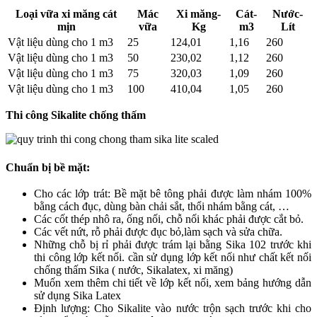
Loại vữa xi măng cát
Mác
Xi măng-
Cát-
Nước-
mịn
vữa
Kg
m3
Lít
Vật liệu dùng cho 1 m3
25
124,01
1,16
260
Vật liệu dùng cho 1 m3
50
230,02
1,12
260
Vật liệu dùng cho 1 m3
75
320,03
1,09
260
Vật liệu dùng cho 1 m3
100
410,04
1,05
260
Thi công Sikalite chống thấm
Chuẩn bị bề mặt:
Cho các lớp trát: Bề mặt bê tông phải được làm nhám 100%
bằng cách đục, dùng bàn chải sắt, thổi nhám bằng cát, …
Các cốt thép nhô ra, ống nối, chỗ nối khác phải được cắt bỏ.
Các vết nứt, rỗ phải được đục bỏ,làm sạch và sửa chữa.
Những chỗ bị rỉ phải được trám lại bằng Sika 102 trước khi
thi công lớp kết nối. cần sử dụng lớp kết nối như chất kết nối
chống thấm Sika ( nước, Sikalatex, xi măng)
Muốn xem thêm chi tiết về lớp kết nối, xem bảng hướng dẫn
sử dụng Sika Latex
Định lượng: Cho Sikalite vào nước trộn sạch trước khi cho