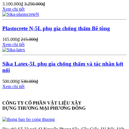
3.100.000
₫
3.250.000
₫
Xem chi tiết
Plastocrete N-5L phụ gia chống thấm Bê tông
165.000
₫
215.000
₫
Xem chi tiết
Sika Latex-5L phụ gia chống thấm và tác nhân kết
nối
500.000
₫
530.000
₫
Xem chi tiết
CÔNG TY CỔ PHẦN VẬT LIỆU XÂY
DỰNG THƯƠNG MẠI PHƯƠNG ĐÔNG