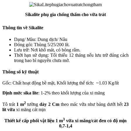
Sikalite phụ gia chống thấm cho vữa trát
Thông tin về Sikalite
Dạng/ Màu: Dung dịch/ Nâu
Đóng gói: Thùng 5/25/200 lít.
Lưu trữ: Nơi khô mát, có bóng râm.
Thời hạn sử dụng: Tối thiểu 12 tháng nếu lưu trữ đúng cách
trong bao bì nguyên chưa mở.
Thông số kỹ thuật
Gốc: Chất hoạt động bề mặt, Khối lượng thể tích: ~1.03 Kg/lít
Định mức sika lite
: 1-2% theo khối lượng của xi măng
2
Tô trát
1 m
tường
dày 2 Cm
theo mác vữa như bảng dưới hết
23
lít vữa
xi măng cát mịn
3
Thiết kế cấp phối vật liệu 1 m
vữa xi măng/cát đen có độ mịn
0,7-1,4