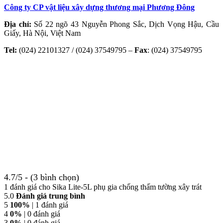
Công ty CP vật liệu xây dựng thương mại Phương Đông
Địa chỉ:
Số 22 ngõ 43 Nguyễn Phong Sắc, Dịch Vọng Hậu, Cầu
Giấy, Hà Nội, Việt Nam
Tel:
(024) 22101327 / (024) 37549795 –
Fax
: (024) 37549795
4.7/5 - (3 bình chọn)
1 đánh giá cho
Sika Lite-5L phụ gia chống thấm tường xây trát
5.0
Đánh giá trung bình
5
100%
| 1 đánh giá
4
0%
| 0 đánh giá
3
0%
| 0 đánh giá