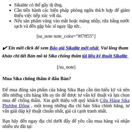
Sikalite có thể gây dị ứng.
Cần tiến hành các biện pháp phòng ngừa thích hợp để giảm
thiểu việc tiếp xúc với da.
Nếu sản phẩm văng vào mắt hoặc màng nhầy, rửa bằng nước
sạch và đến gặp bác sĩ ngay lập tức.
[su_note note_color=”#f7ff55″]
✔️ Xin mời click để x
em
Báo giá
Sikalite mới nhất
Vui lòng tham
khảo chi tiết Bản mô tả Sika chống thấm
tài liệu kỹ thuật
Sikalite
[/su_note]
Mua Sika chống thấm ở đâu Bán?
Để mua đúng sản phẩm của hãng Sika Bạn cần tìm hiểu kỹ và nên
đến những cửa hàng lớn uy tín để được tư vấn kỹ thuật và lựa chọn
mua để chống thấm. Xin giới thiệu với quý khách
Cửa Hàng Sika
Phương Đông
, một trong những đia chỉ bán Sika chính hãng, tư
vấn giải đáp kỹ thuật chuẩn nhất, giá cả cạnh tranh nhất.
Bạn hãy đến ngay địa chỉ dưới đây để yêu cầu mua hàng và nhận
nhiều ưu đãi tại: