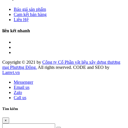
Báo giá sản phẩm
Cam kết bán hàng
Liên Hệ
liên kết nhanh
Copyright © 2021 by
Công ty Cổ Phần vật liệu xây dựng thương
mại Phương Đông.
All rights reserved. CODE and SEO by
Lamvt.vn
Messenger
Email us
Zalo
Call us
Tìm kiếm
×