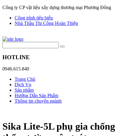
Công ty CP vật liệu xây dựng thương mại Phương Đông
Công trình tiêu biểu
Nhà Thầu Thi Công Hoàn Thiện
HOTLINE
0946.615.840
Trang Chủ
Dịch Vụ
Sản phẩm
Hướng Dẫn Sản Phẩm
Thông tin chuyên ngành
Sika Lite-5L phụ gia chống