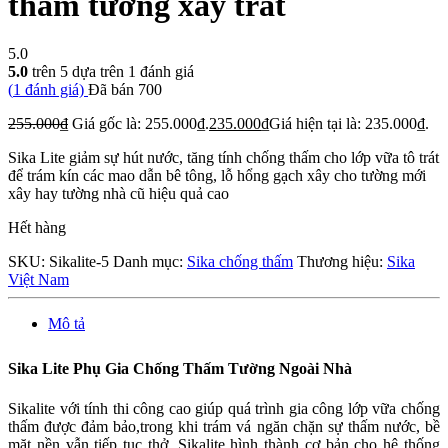
thấm tường xây trát
5.0
5.0
trên 5 dựa trên
1
đánh giá
(
1
đánh giá)
Đã bán
700
255.000
₫
Giá gốc là: 255.000₫.
235.000
₫
Giá hiện tại là: 235.000₫.
Sika Lite giảm sự hút nước, tăng tính chống thấm cho lớp vữa tô trát
để trám kín các mao dẫn bê tông, lỗ hổng gạch xây cho tường mới
xây hay tường nhà cũ hiệu quả cao
Hết hàng
SKU:
Sikalite-5
Danh mục:
Sika chống thấm
Thương hiệu:
Sika
Việt Nam
Mô tả
Sika Lite Phụ Gia Chống Thấm Tường Ngoài Nhà
Sikalite với tính thi công cao giúp quá trình gia công lớp vữa chống
thấm được đảm bảo,trong khi trám vá ngăn chặn sự thấm nước, bề
mặt nền vẫn tiếp tục thở. Sikalite hình thành cơ bản cho hệ thống