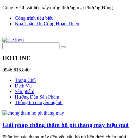
Công ty CP vật liệu xây dựng thương mại Phương Đông
Công trình tiêu biểu
Nhà Thầu Thi Công Hoàn Thiện
HOTLINE
0946.615.840
Trang Chủ
Dịch Vụ
Sản phẩm
Hướng Dẫn Sản Phẩm
Thông tin chuyên ngành
Giải pháp chống thấm hố pit thang máy hiệu quả
Phần lớn các thang máy đều yêu cầu hố pit bên dưới chiếu nghỉ