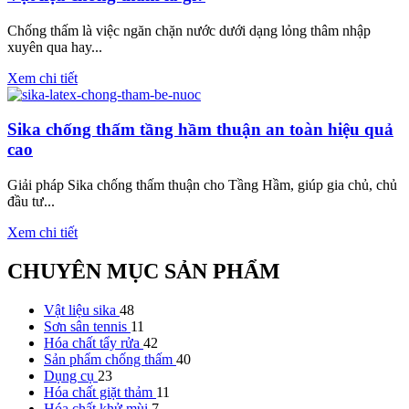
Chống thấm là việc ngăn chặn nước dưới dạng lỏng thâm nhập
xuyên qua hay...
Xem chi tiết
Sika chống thấm tầng hầm thuận an toàn hiệu quả
cao
Giải pháp Sika chống thấm thuận cho Tầng Hầm, giúp gia chủ, chủ
đầu tư...
Xem chi tiết
CHUYÊN MỤC SẢN PHẨM
Vật liệu sika
48
Sơn sân tennis
11
Hóa chất tẩy rửa
42
Sản phẩm chống thấm
40
Dụng cụ
23
Hóa chất giặt thảm
11
Hóa chất khử mùi
7