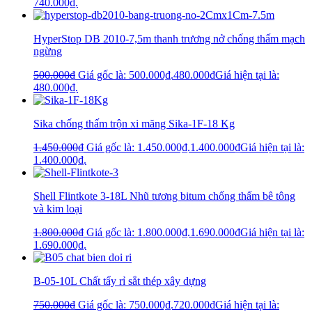
740.000₫.
HyperStop DB 2010-7,5m thanh trương nở chống thấm mạch
ngừng
500.000
₫
Giá gốc là: 500.000₫.
480.000
₫
Giá hiện tại là:
480.000₫.
Sika chống thấm trộn xi măng Sika-1F-18 Kg
1.450.000
₫
Giá gốc là: 1.450.000₫.
1.400.000
₫
Giá hiện tại là:
1.400.000₫.
Shell Flintkote 3-18L Nhũ tương bitum chống thấm bê tông
và kim loại
1.800.000
₫
Giá gốc là: 1.800.000₫.
1.690.000
₫
Giá hiện tại là:
1.690.000₫.
B-05-10L Chất tẩy rỉ sắt thép xây dựng
750.000
₫
Giá gốc là: 750.000₫.
720.000
₫
Giá hiện tại là: