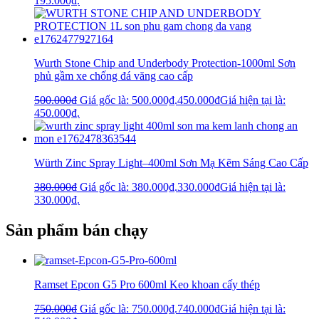
195.000₫.
Wurth Stone Chip and Underbody Protection-1000ml Sơn
phủ gầm xe chống đá văng cao cấp
500.000
₫
Giá gốc là: 500.000₫.
450.000
₫
Giá hiện tại là:
450.000₫.
Würth Zinc Spray Light–400ml Sơn Mạ Kẽm Sáng Cao Cấp
380.000
₫
Giá gốc là: 380.000₫.
330.000
₫
Giá hiện tại là:
330.000₫.
Sản phẩm bán chạy
Ramset Epcon G5 Pro 600ml Keo khoan cấy thép
750.000
₫
Giá gốc là: 750.000₫.
740.000
₫
Giá hiện tại là: