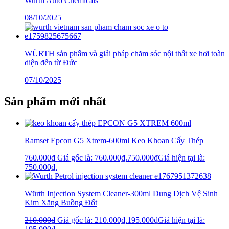
Wurth Auto Chemicals
08/10/2025
WÜRTH sản phẩm và giải pháp chăm sóc nội thất xe hơi toàn
diện đến từ Đức
07/10/2025
Sản phẩm mới nhất
Ramset Epcon G5 Xtrem-600ml Keo Khoan Cấy Thép
760.000
₫
Giá gốc là: 760.000₫.
750.000
₫
Giá hiện tại là:
750.000₫.
Würth Injection System Cleaner-300ml Dung Dịch Vệ Sinh
Kim Xăng Buồng Đốt
210.000
₫
Giá gốc là: 210.000₫.
195.000
₫
Giá hiện tại là: