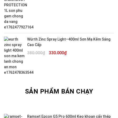
gốc
hiện
là:
tại
500.000₫.
là:
450.000₫.
Würth Zinc Spray Light–400ml Sơn Mạ Kẽm Sáng
Cao Cấp
Giá
Giá
380.000
₫
330.000
₫
gốc
hiện
là:
tại
380.000₫.
là:
330.000₫.
SẢN PHẨM BÁN CHẠY
Ramset Epcon G5 Pro 600ml Keo khoan cấy thép