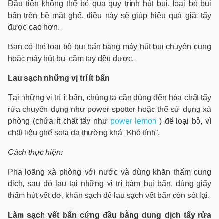
Đầu tiên không thể bỏ qua quy trình hút bụi, loại bỏ bụi
bẩn trên bề mặt ghế, điều này sẽ giúp hiệu quả giặt tẩy
được cao hơn.
Bạn có thể loại bỏ bụi bẩn bằng máy hút bụi chuyên dụng
hoặc máy hút bụi cầm tay đều được.
Lau sạch những vị trí ít bẩn
Tại những vị trí ít bẩn, chúng ta cần dùng đến hóa chất tẩy
rửa chuyên dụng như power spotter hoặc thể sử dụng xà
phòng (chứa ít chất tẩy như
power lemon
) để loại bỏ, vì
chất liệu ghế sofa da thường khá “Khó tính”.
Cách thực hiện:
Pha loãng xà phòng với nước và dùng khăn thấm dung
dịch, sau đó lau tại những vị trí bám bụi bẩn, dùng giấy
thấm hút vết dơ, khăn sạch để lau sạch vết bẩn còn sót lại.
Làm sạch vết bẩn cứng đầu bằng dung dịch tẩy rửa