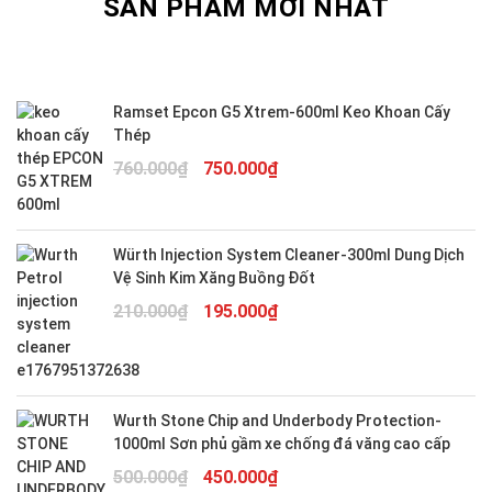
SẢN PHẨM MỚI NHẤT
Ramset Epcon G5 Xtrem-600ml Keo Khoan Cấy
Thép
Giá
Giá
760.000
₫
750.000
₫
gốc
hiện
là:
tại
760.000₫.
là:
Würth Injection System Cleaner-300ml Dung Dịch
750.000₫.
Vệ Sinh Kim Xăng Buồng Đốt
Giá
Giá
210.000
₫
195.000
₫
gốc
hiện
là:
tại
210.000₫.
là:
195.000₫.
Wurth Stone Chip and Underbody Protection-
1000ml Sơn phủ gầm xe chống đá văng cao cấp
Giá
Giá
500.000
₫
450.000
₫