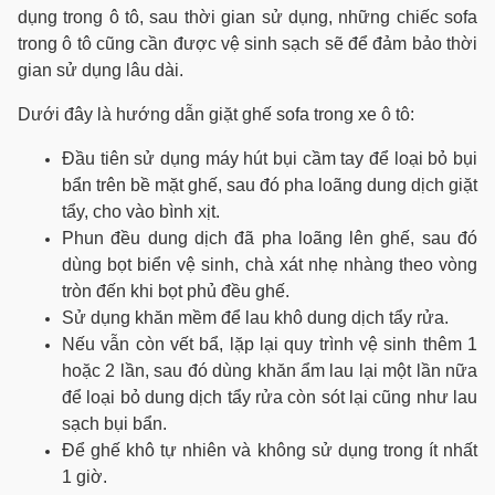
dụng trong ô tô, sau thời gian sử dụng, những chiếc sofa
trong ô tô cũng cần được vệ sinh sạch sẽ để đảm bảo thời
gian sử dụng lâu dài.
Dưới đây là hướng dẫn giặt ghế sofa trong xe ô tô:
Đầu tiên sử dụng máy hút bụi cầm tay để loại bỏ bụi
bẩn trên bề mặt ghế, sau đó pha loãng dung dịch giặt
tẩy, cho vào bình xịt.
Phun đều dung dịch đã pha loãng lên ghế, sau đó
dùng bọt biển vệ sinh, chà xát nhẹ nhàng theo vòng
tròn đến khi bọt phủ đều ghế.
Sử dụng khăn mềm để lau khô dung dịch tẩy rửa.
Nếu vẫn còn vết bẩ, lặp lại quy trình vệ sinh thêm 1
hoặc 2 lần, sau đó dùng khăn ẩm lau lại một lần nữa
để loại bỏ dung dịch tẩy rửa còn sót lại cũng như lau
sạch bụi bẩn.
Để ghế khô tự nhiên và không sử dụng trong ít nhất
1 giờ.