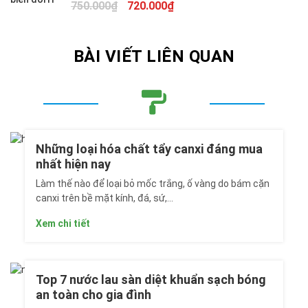
Giá
Giá
750.000
₫
720.000
₫
1.690.000₫.
gốc
hiện
là:
tại
750.000₫.
là:
BÀI VIẾT LIÊN QUAN
720.000₫.
Những loại hóa chất tẩy canxi đáng mua
nhất hiện nay
Làm thế nào để loại bỏ mốc trắng, ố vàng do bám cặn
canxi trên bề mặt kính, đá, sứ,...
Xem chi tiết
Top 7 nước lau sàn diệt khuẩn sạch bóng
an toàn cho gia đình