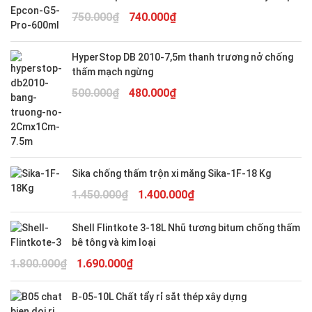
Giá
Giá
750.000
₫
740.000
₫
gốc
hiện
là:
tại
HyperStop DB 2010-7,5m thanh trương nở chống
750.000₫.
là:
thấm mạch ngừng
740.000₫.
Giá
Giá
500.000
₫
480.000
₫
gốc
hiện
là:
tại
500.000₫.
là:
480.000₫.
Sika chống thấm trộn xi măng Sika-1F-18 Kg
Giá
Giá
1.450.000
₫
1.400.000
₫
gốc
hiện
là:
tại
Shell Flintkote 3-18L Nhũ tương bitum chống thấm
1.450.000₫.
là:
bê tông và kim loại
1.400.000₫.
Giá
Giá
1.800.000
₫
1.690.000
₫
gốc
hiện
là:
tại
B-05-10L Chất tẩy rỉ sắt thép xây dựng
1.800.000₫.
là: