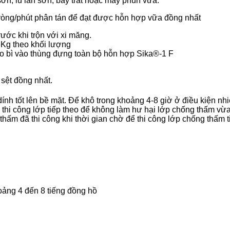
n, lu lăn sơn, bay trát hoặc máy phun vữa.
vòng/phút phân tán để đạt được hỗn hợp vữa đồng nhất
ước khi trộn với xi măng.
6Kg theo khối lượng
 bao bì vào thùng đựng toàn bộ hỗn hợp Sika®-1 F
sệt đồng nhất.
nh tốt lên bề mặt. Để khô trong khoảng 4-8 giờ ở điều kiện nhi
thi công lớp tiếp theo để không làm hư hại lớp chống thấm vừa
ấm đã thi công khi thời gian chờ để thi công lớp chống thấm ti
oảng 4 đến 8 tiếng đồng hồ