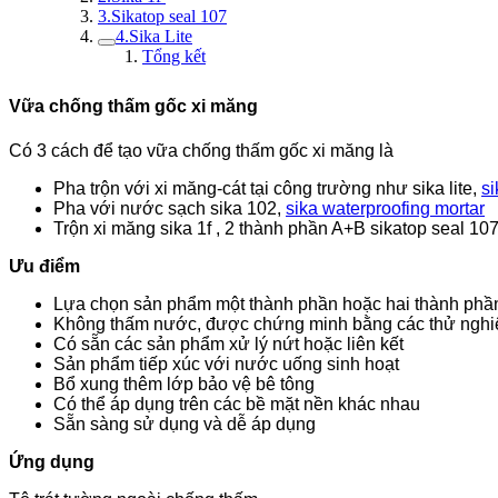
3.Sikatop seal 107
4.Sika Lite
Tổng kết
Vữa chống thấm gốc xi măng
Có 3 cách để tạo vữa chống thấm gốc xi măng là
Pha trộn với xi măng-cát tại công trường như sika lite,
si
Pha với nước sạch sika 102,
sika waterproofing mortar
Trộn xi măng sika 1f , 2 thành phần A+B sikatop seal 10
Ưu điểm
Lựa chọn sản phẩm một thành phần hoặc hai thành phần
Không thấm nước, được chứng minh bằng các thử ngh
Có sẵn các sản phẩm xử lý nứt hoặc liên kết
Sản phẩm tiếp xúc với nước uống sinh hoạt
Bổ xung thêm lớp bảo vệ bê tông
Có thể áp dụng trên các bề mặt nền khác nhau
Sẵn sàng sử dụng và dễ áp ​​dụng
Ứng dụng