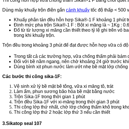
Thi công hỗn hợp vữa chống thấm Sika®-1 F bằng chổi quét sơ
Dùng máy khuấy trộn điện gắn
cánh khuấy
tốc độ thấp < 500 
Khuấy phân tán đều hỗn hợp Sika®-1 F khoảng 1 phút tr
Định mức pha trộn Sika®-1 F : Bột xi măng là ~ 1Kg : 0.
Đổ từ từ lượng xi măng cần thiết theo tỷ lệ ghi trên vỏ
trong khi khuấy trộn.
Trộn đều trong khoảng 3 phút để đạt được hỗn hợp vữa có độ 
Trong tất cả các trường hợp, vữa chống thấm phải bám dí
Đối với bề nằm ngang, nên chờ khoảng 24 giờ trước khi 
Dùng bình xịt phun nước làm ướt nhẹ bề mặt lớp chống th
Các bước thi công sika-1F:
Vệ sinh xử lý bề mặt bê tông, vữa xi măng tô, trát
Làm ẩm, phun sương bão hòa bề mặt bằng nước
Trộn Sika-1F trong thời gian 1 phút
Trộn đều Sika-1F với xi-măng trong thời gian 3 phút
Thi công lớp thứ nhất, chờ lớp chống thấm khô trong kh
Thi công lớp thứ 2 hoặc lớp thứ 3 nếu cần thiết
3.Sikatop seal 107