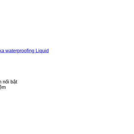
ka waterproofing Liquid
7
 nổi bật
iệm