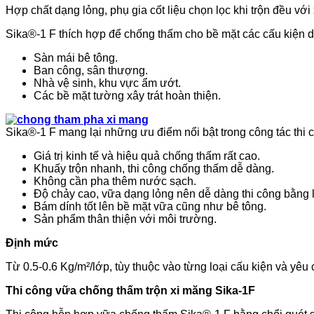
Hợp chất dạng lỏng, phụ gia cốt liệu chọn lọc khi trộn đều v
Sika®-1 F thích hợp để chống thấm cho bề mặt các cấu kiện 
Sàn mái bê tông.
Ban công, sân thượng.
Nhà vệ sinh, khu vực ẩm ướt.
Các bề mặt tường xây trát hoàn thiện.
Sika®-1 F mang lại những ưu điểm nổi bật trong công tác thi 
Giá trị kinh tế và hiệu quả chống thấm rất cao.
Khuấy trộn nhanh, thi công chống thấm dễ dàng.
Không cần pha thêm nước sạch.
Độ chảy cao, vữa dạng lỏng nên dễ dàng thi công bằng l
Bám dính tốt lên bề mặt vữa cũng như bê tông.
Sản phẩm thân thiện với môi trường.
Định mức
Từ 0.5-0.6 Kg/m²/lớp, tùy thuộc vào từng loại cấu kiện và yê
Thi công vữa chống thấm trộn xi măng Sika-1F