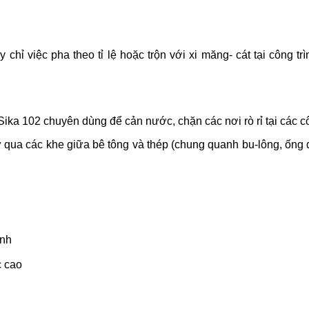
ỉ việc pha theo tỉ lệ hoặc trộn với xi măng- cát tại công trì
ika 102 chuyên dùng để cản nước, chặn các nơi rò rỉ tại các c
hư qua các khe giữa bê tông và thép (chung quanh bu-lông, ốn
anh
c cao