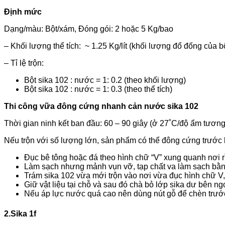
Định mức
Dạng/màu: Bột/xám, Đóng gói: 2 hoặc 5 Kg/bao
– Khối lượng thể tích: ~ 1.25 Kg/lít (khối lượng đổ đống của b
– Tỉ lệ trộn:
Bột sika 102 : nước = 1: 0.2 (theo khối lượng)
Bột sika 102 : nước = 1: 0.3 (theo thể tích)
Thi công vữa đông cứng nhanh cản nước sika 102
Thời gian ninh kết ban đầu: 60 – 90 giây (ở 27˚C/độ ẩm tương 
Nếu trộn với số lượng lớn, sản phẩm có thể đông cứng trước k
Đục bê tông hoặc đá theo hình chữ “V” xung quanh nơi r
Làm sạch nhưng mảnh vụn vỡ, tạp chất va làm sạch bằng
Trám sika 102 vừa mới trộn vào nơi vừa đục hình chữ V, b
Giữ vật liệu tại chỗ và sau đó chà bỏ lớp sika dư bên ng
Nếu áp lực nước quá cao nên dùng nút gỗ để chèn trước,
2.Sika 1f