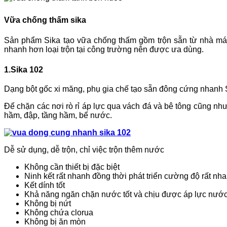
Vữa chống thấm sika
Sản phẩm Sika tạo vữa chống thấm gồm trộn sẵn từ nhà máy ch
nhanh hơn loại trộn tại công trường nên được ưa dùng.
1.Sika 102
Dạng bột gốc xi măng, phụ gia chế tạo sẵn đông cứng nhanh S
Để chặn các nơi rò rỉ áp lực qua vách đá và bê tông cũng n
hầm, đập, tầng hầm, bể nước.
Dễ sử dụng, dễ trộn, chỉ việc trộn thêm nước
Không cần thiết bị đặc biệt
Ninh kết rất nhanh đồng thời phát triển cường độ rất nh
Kết dính tốt
Khả năng ngăn chặn nước tốt và chịu được áp lực nướ
Không bị nứt
Không chứa clorua
Không bị ăn mòn