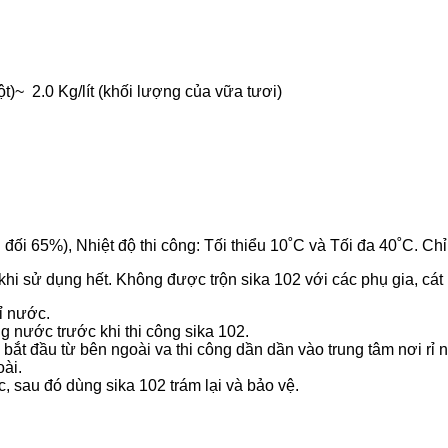
ột)~ 2.0 Kg/lít (khối lượng của vữa tươi)
đối 65%), Nhiệt độ thi công: Tối thiểu 10˚C và Tối đa 40˚C. Chỉ
hi sử dụng hết. Không được trộn sika 102 với các phụ gia, cát
ỉ nước.
 nước trước khi thi công sika 102.
ắt đầu từ bên ngoài va thi công dần dần vào trung tâm nơi rỉ n
oài.
 sau đó dùng sika 102 trám lại và bảo vệ.